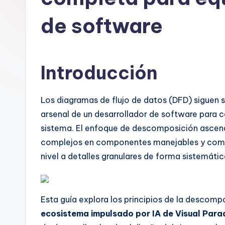
n
de software
is
h
Introducción
-
A
Los diagramas de flujo de datos (DFD) siguen 
I
arsenal de un desarrollador de software para c
sistema. El enfoque de descomposición ascen
I
complejos en componentes manejables y compre
n
nivel a detalles granulares de forma sistemátic
si
g
Esta guía explora los principios de la desco
ecosistema impulsado por IA de Visual Par
h