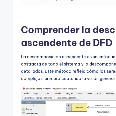
I
n
d
Comprender la des
u
ascendente de DFD
s
tr
La descomposición ascendente es un enfoque 
abstracta de todo el sistema y lo descompo
y
detallados. Este método refleja cómo los se
U
complejos: primero captando la visión general 
p
d
a