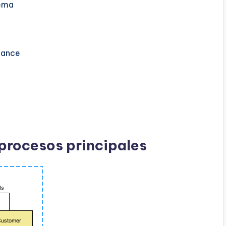
tema
lcance
 procesos principales