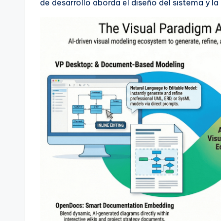
de desarrollo aborda el diseño del sistema y 
t
s
&
S
o
ft
w
a
r
e