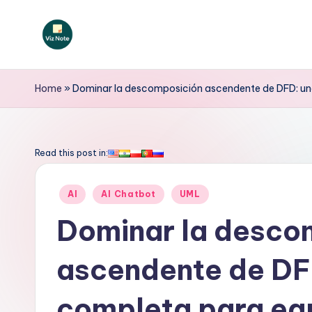
Saltar
al
V
contenido
iz
Home
»
Dominar la descomposición ascendente de DFD: una
N
o
Read this post in:
t
Publicado
AI
AI Chatbot
UML
e
en
Dominar la desco
S
ascendente de DF
p
a
completa para equ