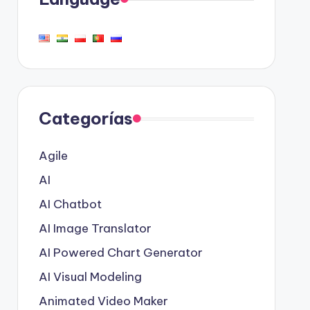
Categorías
Agile
AI
AI Chatbot
AI Image Translator
AI Powered Chart Generator
AI Visual Modeling
Animated Video Maker