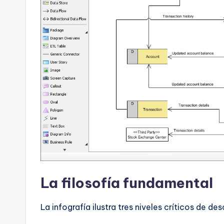
t
e
s
La filosofía fundamental
La infografía ilustra tres niveles críticos de d