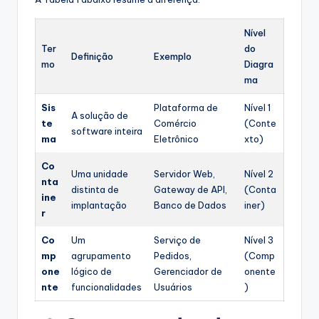
Nível
Ter
do
Definição
Exemplo
mo
Diagra
ma
Sis
Plataforma de
Nível 1
A solução de
te
Comércio
(Conte
software inteira
ma
Eletrônico
xto)
Co
Uma unidade
Servidor Web,
Nível 2
nta
distinta de
Gateway de API,
(Conta
ine
implantação
Banco de Dados
iner)
r
Co
Um
Serviço de
Nível 3
mp
agrupamento
Pedidos,
(Comp
one
lógico de
Gerenciador de
onente
nte
funcionalidades
Usuários
)