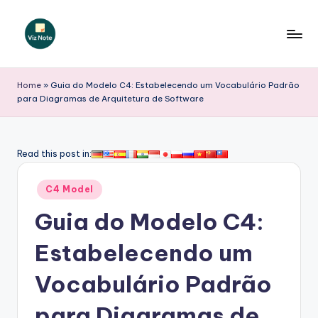
Skip
to
V
content
iz
Home
»
Guia do Modelo C4: Estabelecendo um Vocabulário Padrão
para Diagramas de Arquitetura de Software
N
o
t
Read this post in:
e
Posted
C4 Model
P
in
Guia do Modelo C4:
o
r
Estabelecendo um
t
Vocabulário Padrão
u
para Diagramas de