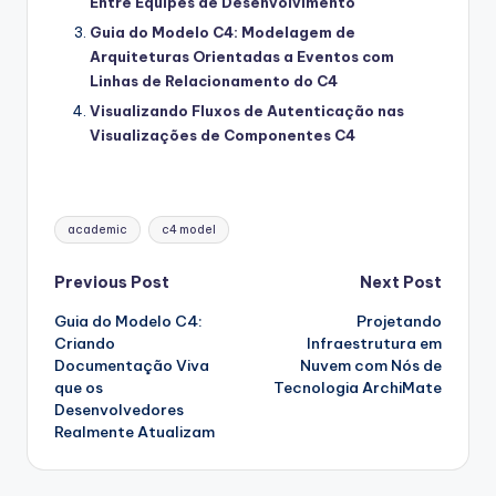
Entre Equipes de Desenvolvimento
Guia do Modelo C4: Modelagem de
Arquiteturas Orientadas a Eventos com
Linhas de Relacionamento do C4
Visualizando Fluxos de Autenticação nas
Visualizações de Componentes C4
Tags:
academic
c4 model
Post
Previous Post
Next Post
Guia do Modelo C4:
Projetando
navigation
Criando
Infraestrutura em
Documentação Viva
Nuvem com Nós de
que os
Tecnologia ArchiMate
Desenvolvedores
Realmente Atualizam