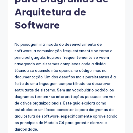
g
u
Arquitetura de
e
Software
s
e
Na paisagem intrincada do desenvolvimento de
-
software, a comunicação frequentemente se torna o
A
principal gargalo. Equipes frequentemente se veem
navegando em sistemas complexos onde a dívida
I
técnica se acumula não apenas no código, mas na
I
documentação. Um dos desafios mais persistentes é a
falta de uma linguagem compartilhada ao descrever
n
estruturas de sistema. Sem um vocabulário padrão, os
si
diagramas tornam-se interpretações pessoais em vez
de ativos organizacionais. Este guia explora como
g
estabelecer um léxico consistente para diagramas de
h
arquitetura de software, especificamente aproveitando
os princípios do Modelo C4 para garantir clareza e
t
durabilidade.