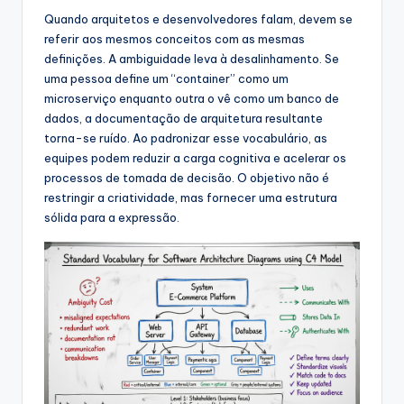
s
Quando arquitetos e desenvolvedores falam, devem se
&
referir aos mesmos conceitos com as mesmas
definições. A ambiguidade leva à desalinhamento. Se
S
uma pessoa define um “container” como um
o
microserviço enquanto outra o vê como um banco de
dados, a documentação de arquitetura resultante
f
torna-se ruído. Ao padronizar esse vocabulário, as
t
equipes podem reduzir a carga cognitiva e acelerar os
processos de tomada de decisão. O objetivo não é
w
restringir a criatividade, mas fornecer uma estrutura
a
sólida para a expressão.
r
e
I
n
d
u