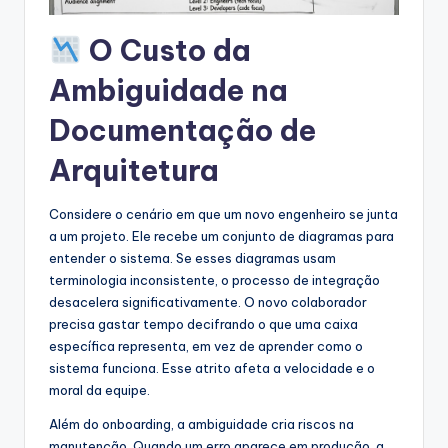
s
O Custo da
t
Ambiguidade na
r
Documentação de
y
U
Arquitetura
p
Considere o cenário em que um novo engenheiro se junta
d
a um projeto. Ele recebe um conjunto de diagramas para
a
entender o sistema. Se esses diagramas usam
terminologia inconsistente, o processo de integração
t
desacelera significativamente. O novo colaborador
e
precisa gastar tempo decifrando o que uma caixa
específica representa, em vez de aprender como o
s
sistema funciona. Esse atrito afeta a velocidade e o
moral da equipe.
Além do onboarding, a ambiguidade cria riscos na
manutenção. Quando um erro aparece em produção, a