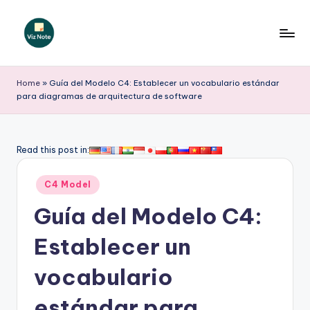
Saltar
al
V
contenido
iz
Home
»
Guía del Modelo C4: Establecer un vocabulario estándar
para diagramas de arquitectura de software
N
o
t
Read this post in:
e
Publicado
C4 Model
S
en
Guía del Modelo C4:
p
a
Establecer un
ni
vocabulario
s
estándar para