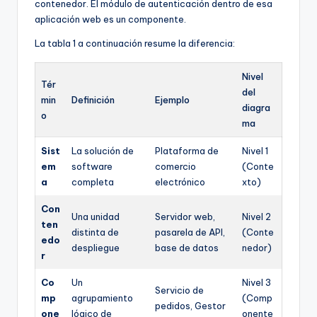
contenedor. El módulo de autenticación dentro de esa
aplicación web es un componente.
La tabla 1 a continuación resume la diferencia:
Nivel
Tér
del
min
Definición
Ejemplo
diagra
o
ma
Sist
La solución de
Plataforma de
Nivel 1
em
software
comercio
(Conte
a
completa
electrónico
xto)
Con
Una unidad
Servidor web,
Nivel 2
ten
distinta de
pasarela de API,
(Conte
edo
despliegue
base de datos
nedor)
r
Co
Un
Nivel 3
Servicio de
mp
agrupamiento
(Comp
pedidos, Gestor
one
lógico de
onente