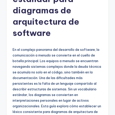
h
-
diagramas de
A
arquitectura de
I
software
I
n
si
En el complejo panorama del desarrollo de software, la
comunicación a menudo se convierte en el cuello de
g
botella principal. Los equipos a menudo se encuentran
h
navegando sistemas complejos donde la deuda técnica
se acumula no solo en el código, sino también en la
t
documentación. Una de las dificultades más
s
persistentes es la falta de un lenguaje compartido al
describir estructuras de sistemas. Sin un vocabulario
&
estándar, los diagramas se convierten en
S
interpretaciones personales en lugar de activos
organizacionales. Esta guía explora cómo establecer un
o
léxico consistente para diagramas de arquitectura de