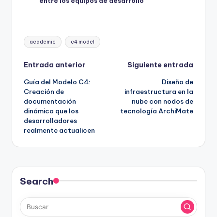
entre los equipos de desarrollo
Etiquetas:
academic
c4 model
Navegación
Entrada anterior
Siguiente entrada
Guía del Modelo C4:
Diseño de
de
Creación de
infraestructura en la
documentación
nube con nodos de
entradas
dinámica que los
tecnología ArchiMate
desarrolladores
realmente actualicen
Search