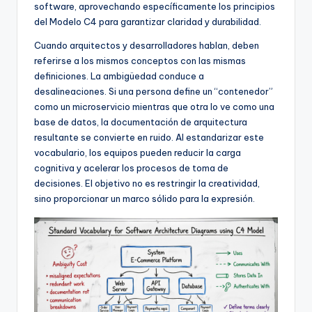
f
software, aprovechando específicamente los principios
del Modelo C4 para garantizar claridad y durabilidad.
t
Cuando arquitectos y desarrolladores hablan, deben
w
referirse a los mismos conceptos con las mismas
a
definiciones. La ambigüedad conduce a
desalineaciones. Si una persona define un “contenedor”
r
como un microservicio mientras que otra lo ve como una
e
base de datos, la documentación de arquitectura
resultante se convierte en ruido. Al estandarizar este
I
vocabulario, los equipos pueden reducir la carga
n
cognitiva y acelerar los procesos de toma de
decisiones. El objetivo no es restringir la creatividad,
d
sino proporcionar un marco sólido para la expresión.
u
s
t
r
y