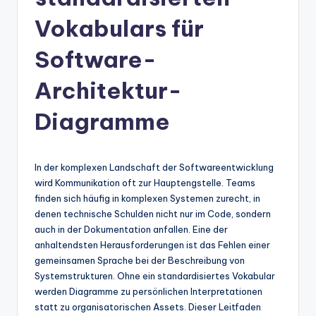
n
-
Vokabulars für
A
Software-
I
Architektur-
In
si
Diagramme
g
h
In der komplexen Landschaft der Softwareentwicklung
t
wird Kommunikation oft zur Hauptengstelle. Teams
finden sich häufig in komplexen Systemen zurecht, in
s
denen technische Schulden nicht nur im Code, sondern
&
auch in der Dokumentation anfallen. Eine der
anhaltendsten Herausforderungen ist das Fehlen einer
S
gemeinsamen Sprache bei der Beschreibung von
o
Systemstrukturen. Ohne ein standardisiertes Vokabular
werden Diagramme zu persönlichen Interpretationen
ft
statt zu organisatorischen Assets. Dieser Leitfaden