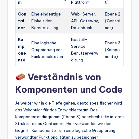
m
Plattform
t)
Con
Eine eindeutige
Web-Server,
Ebene 2
tai
Einheit der
API-Gateway,
(Contai
ner
Bereitstellung
Datenbank
ner)
Ko
Bestell-
Eine logische
Ebene 3
mp
Service,
Gruppierung von
(Kompo
one
Benutzerverw
Funktionalitäten
nente)
nte
altung
Verständnis von
Komponenten und Code
Je weiter wir in die Tiefe gehen, desto spezifischer wird
das Vokabular für das Entwicklerteam. Das
Komponentendiagramm (Ebene 3) beschreibt die interne
Struktur eines Containers. Hier verwenden wir den
Begriff „Komponente“, um eine logische Gruppierung
verwandter Funktionalitäten zu bezeichnen.