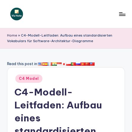
Skip
to
V
content
iz
Home
»
C4-Modell-Leitfaden: Aufbau eines standardisierten
Vokabulars für Software-Architektur-Diagramme
N
o
t
Read this post in:
e
Posted
C4 Model
G
in
C4-Modell-
e
r
Leitfaden: Aufbau
m
eines
a
standardisierten