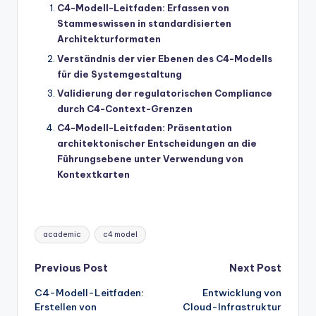
C4-Modell-Leitfaden: Erfassen von
Stammeswissen in standardisierten
Architekturformaten
Verständnis der vier Ebenen des C4-Modells
für die Systemgestaltung
Validierung der regulatorischen Compliance
durch C4-Context-Grenzen
C4-Modell-Leitfaden: Präsentation
architektonischer Entscheidungen an die
Führungsebene unter Verwendung von
Kontextkarten
Tags:
academic
c4 model
Post
Previous Post
Next Post
C4-Modell-Leitfaden:
Entwicklung von
navigation
Erstellen von
Cloud-Infrastruktur