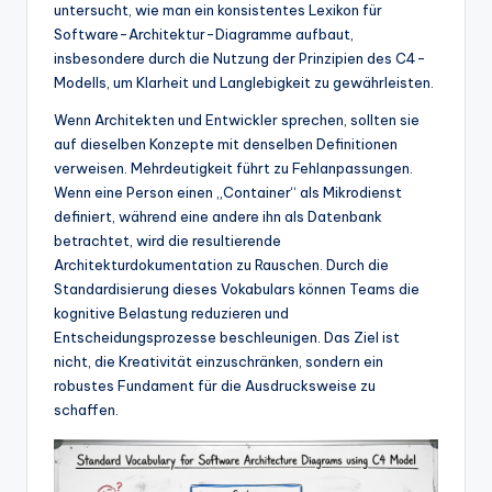
w
untersucht, wie man ein konsistentes Lexikon für
Software-Architektur-Diagramme aufbaut,
a
insbesondere durch die Nutzung der Prinzipien des C4-
r
Modells, um Klarheit und Langlebigkeit zu gewährleisten.
e
Wenn Architekten und Entwickler sprechen, sollten sie
auf dieselben Konzepte mit denselben Definitionen
In
verweisen. Mehrdeutigkeit führt zu Fehlanpassungen.
d
Wenn eine Person einen „Container“ als Mikrodienst
definiert, während eine andere ihn als Datenbank
u
betrachtet, wird die resultierende
s
Architekturdokumentation zu Rauschen. Durch die
Standardisierung dieses Vokabulars können Teams die
tr
kognitive Belastung reduzieren und
y
Entscheidungsprozesse beschleunigen. Das Ziel ist
nicht, die Kreativität einzuschränken, sondern ein
U
robustes Fundament für die Ausdrucksweise zu
p
schaffen.
d
a