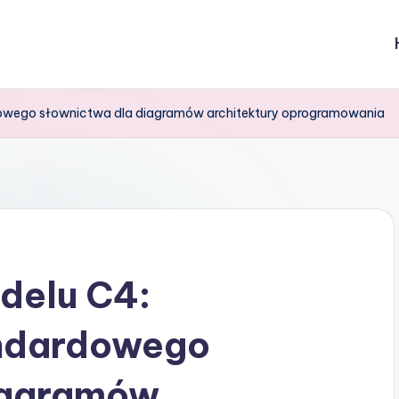
owego słownictwa dla diagramów architektury oprogramowania
delu C4:
andardowego
iagramów