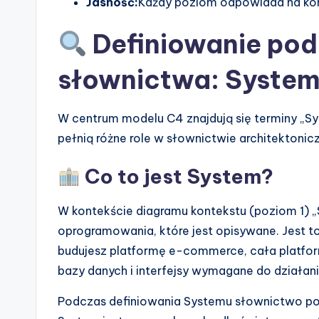
Jasność:
Każdy poziom odpowiada na konk
Definiowanie po
słownictwa: System
W centrum modelu C4 znajdują się terminy „Sy
pełnią różne role w słownictwie architektonic
Co to jest System?
W kontekście diagramu kontekstu (poziom 1) „
oprogramowania, które jest opisywane. Jest to
budujesz platformę e-commerce, cała platfor
bazy danych i interfejsy wymagane do działani
Podczas definiowania Systemu słownictwo powi