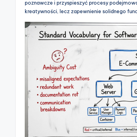
poznawcze i przyspieszyć procesy podejmowani
s
kreatywności, lecz zapewnienie solidnego fun
&
S
o
ft
w
a
r
e
I