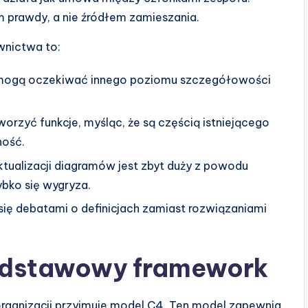
 prawdy, a nie źródłem zamieszania.
wnictwa to:
mogą oczekiwać innego poziomu szczegółowości
orzyć funkcje, myśląc, że są częścią istniejącego
ność.
aktualizacji diagramów jest zbyt duży z powodu
bko się wygryza.
 się debatami o definicjach zamiast rozwiązaniami
odstawowy framework
organizacji przyjmuje model C4. Ten model zapewnia