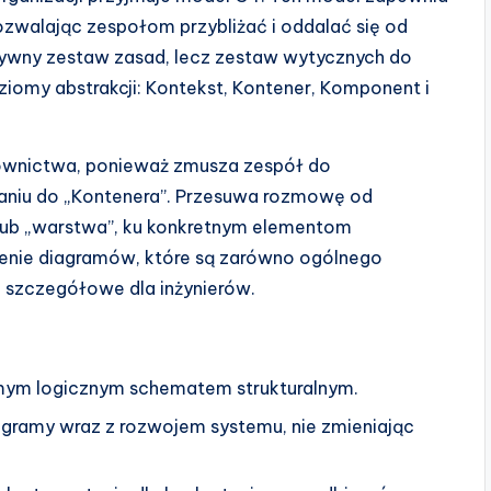
zwalając zespołom przybliżać i oddalać się od
ztywny zestaw zasad, lecz zestaw wytycznych do
oziomy abstrakcji: Kontekst, Kontener, Komponent i
łownictwa, ponieważ zmusza zespół do
aniu do „Kontenera”. Przesuwa rozmowę od
 lub „warstwa”, ku konkretnym elementom
zenie diagramów, które są zarówno ogólnego
o szczegółowe dla inżynierów.
mym logicznym schematem strukturalnym.
ramy wraz z rozwojem systemu, nie zmieniając