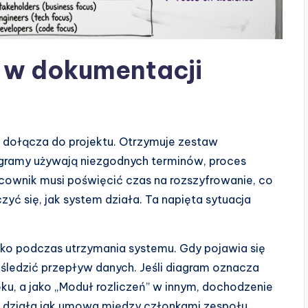
i w dokumentacji
r dołącza do projektu. Otrzymuje zestaw
agramy używają niezgodnych terminów, proces
cownik musi poświęcić czas na rozszyfrowanie, co
yć się, jak system działa. Ta napięta sytuacja
ko podczas utrzymania systemu. Gdy pojawia się
śledzić przepływ danych. Jeśli diagram oznacza
ku, a jako „Moduł rozliczeń” w innym, dochodzenie
a działa jak umowa między członkami zespołu.