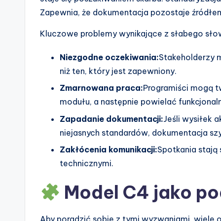
e
Zapewnia, że dokumentacja pozostaje źródłem
s
Kluczowe problemy wynikające z słabego sło
Niezgodne oczekiwania:
Stakeholderzy 
niż ten, który jest zapewniony.
Zmarnowana praca:
Programiści mogą tw
modułu, a następnie powielać funkcjonal
Zapadanie dokumentacji:
Jeśli wysiłek 
niejasnych standardów, dokumentacja szy
Zakłócenia komunikacji:
Spotkania stają
technicznymi.
Model C4 jako p
Aby poradzić sobie z tymi wyzwaniami, wiele 