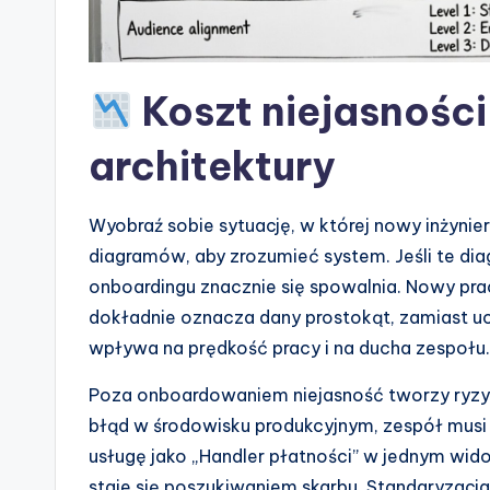
n
d
u
Koszt niejasnośc
s
architektury
tr
Wyobraź sobie sytuację, w której nowy inżynie
y
diagramów, aby zrozumieć system. Jeśli te di
U
onboardingu znacznie się spowalnia. Nowy pra
dokładnie oznacza dany prostokąt, zamiast ucz
p
wpływa na prędkość pracy i na ducha zespołu.
d
Poza onboardowaniem niejasność tworzy ryzy
a
błąd w środowisku produkcyjnym, zespół musi 
usługę jako „Handler płatności” w jednym wido
t
staje się poszukiwaniem skarbu. Standaryzacj