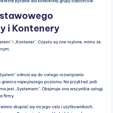
retne pytanie dla konkretnej grupy odbiorców.
dstawowego
y i Kontenery
stem” i „Kontener”. Często są one mylone, mimo że
znym.
System” odnosi się do całego rozwiązania
 granica najwyższego poziomu. Na przykład, jeśli
ma jest „Systemem”. Obejmuje ona wszystkie usługi,
a firmy.
nno skupiać się na jego celu i użytkownikach.