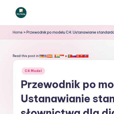
Skip
to
V
content
iz
Home
»
Przewodnik po modelu C4: Ustanawianie standard
N
o
Read this post in:
t
Posted
C4 Model
e
in
Przewodnik po mo
P
Ustanawianie st
o
li
słownictwa dla d