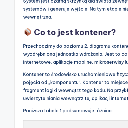
System jest czarną skrzynką dla świata zewnęt
systemów i generuje wyjście. Na tym etapie n
wewnętrzna.
Co to jest kontener?
Przechodzimy do poziomu 2, diagramu kontene
wyodrębniona jednostka wdrażania. Jest to coś
internetowe, aplikacje mobilne, mikroserwisy l
Kontener to środowisko uruchomieniowe fizyczn
pojęcia od „komponentu”. Kontener to miejsc
fragment logiki wewnątrz tego kodu. Na przykł
uwierzytelniania wewnątrz tej aplikacji inter
Poniższa tabela 1 podsumowuje różnice: