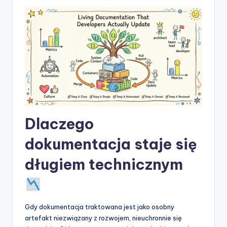
t
w
a
r
e
I
n
Dlaczego
d
u
dokumentacja staje się
s
długiem technicznym
t
r
y
Gdy dokumentacja traktowana jest jako osobny
artefakt niezwiązany z rozwojem, nieuchronnie się
U