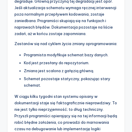
degraduje. Główną przyczyną tej degradacji jest opór.
p
Jeśli aktualizacja schematu wymaga ręcznej interwencji
poza normalnym przepływem kodowania, zostaje
d
zaniedbana. Programiści skupiają się na funkcjach i
a
naprawach błędów. Dokumentacja pozostaje na liście
zadań, aż w końcu zostaje zapomniana.
t
Zastanów się nad cyklem życia zmiany oprogramowania:
e
Programista modyfikuje schemat bazy danych.
s
Kod jest przesłany do repozytorium.
Zmiana jest scalona z gałęzią główną.
Schemat pozostaje statyczny, pokazując stary
schemat.
W ciągu kilku tygodni stan systemu opisany w
dokumentacji staje się faktograficznie nieprawdziwy. To
nie jest tylko nieprzyjemność; to dług techniczny.
Przyszli programiści opierający się na tej informacji będą
robić błędne założenia, co prowadzi do marnowania
czasu na debugowanie lub implementację logiki