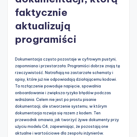
-
A
faktycznie
I
aktualizują
I
programiści
n
si
g
Dokumentacja często pozostaje w cyfrowym pustyni,
zapomniana i przestarzała. Programiści dobrze znają tę
h
rzeczywistość. Natrafiają na zastarzałe schematy i
t
opisy, które już nie odpowiadają działającemu kodowi.
Ta rozłączenie powoduje napięcie, spowalnia
s
onboardowanie i zwiększa ryzyko błędów podczas
&
wdrażania. Celem nie jest po prostu pisanie
dokumentacji, ale stworzenie systemu, w którym
S
dokumentacja rozwija się razem z kodem. Ten
o
przewodnik omawia, jak tworzyć żywe dokumenty przy
użyciu modelu C4, zapewniając, że pozostają one
f
aktualne i wartościowe dla zespołu inżynierów.