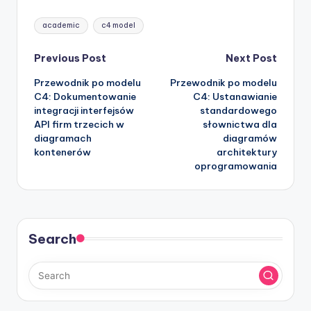
Tags:
academic
c4 model
Post
Previous Post
Next Post
Przewodnik po modelu
Przewodnik po modelu
navigation
C4: Dokumentowanie
C4: Ustanawianie
integracji interfejsów
standardowego
API firm trzecich w
słownictwa dla
diagramach
diagramów
kontenerów
architektury
oprogramowania
Search