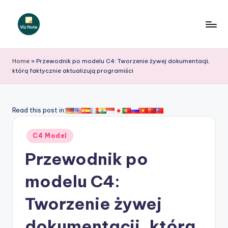
Skip
to
V
content
iz
Home
»
Przewodnik po modelu C4: Tworzenie żywej dokumentacji,
którą faktycznie aktualizują programiści
N
o
t
Read this post in:
e
Posted
C4 Model
P
in
Przewodnik po
o
li
modelu C4:
s
Tworzenie żywej
h
dokumentacji, którą