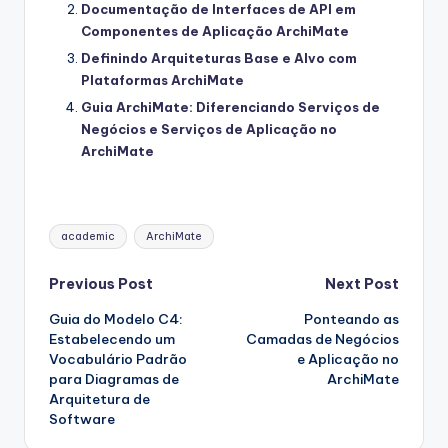
Documentação de Interfaces de API em
Componentes de Aplicação ArchiMate
Definindo Arquiteturas Base e Alvo com
Plataformas ArchiMate
Guia ArchiMate: Diferenciando Serviços de
Negócios e Serviços de Aplicação no
ArchiMate
Tags:
academic
ArchiMate
Post
Previous Post
Next Post
Guia do Modelo C4:
Ponteando as
navigation
Estabelecendo um
Camadas de Negócios
Vocabulário Padrão
e Aplicação no
para Diagramas de
ArchiMate
Arquitetura de
Software