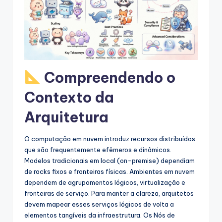
s
&
S
o
f
Compreendendo o
t
Contexto da
w
Arquitetura
a
r
O computação em nuvem introduz recursos distribuídos
que são frequentemente efêmeros e dinâmicos.
e
Modelos tradicionais em local (on-premise) dependiam
I
de racks fixos e fronteiras físicas. Ambientes em nuvem
dependem de agrupamentos lógicos, virtualização e
n
fronteiras de serviço. Para manter a clareza, arquitetos
d
devem mapear esses serviços lógicos de volta a
elementos tangíveis da infraestrutura. Os Nós de
u