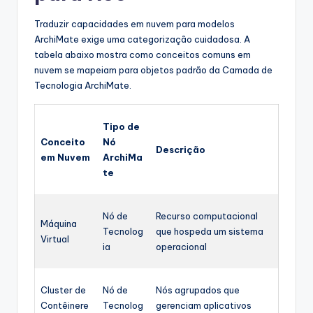
Traduzir capacidades em nuvem para modelos
ArchiMate exige uma categorização cuidadosa. A
tabela abaixo mostra como conceitos comuns em
nuvem se mapeiam para objetos padrão da Camada de
Tecnologia ArchiMate.
Tipo de
Conceito
Nó
Descrição
em Nuvem
ArchiMa
te
Nó de
Recurso computacional
Máquina
Tecnolog
que hospeda um sistema
Virtual
ia
operacional
Cluster de
Nó de
Nós agrupados que
Contêinere
Tecnolog
gerenciam aplicativos