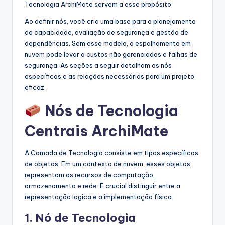
Tecnologia ArchiMate servem a esse propósito.
s
Ao definir nós, você cria uma base para o planejamento
t
de capacidade, avaliação de segurança e gestão de
dependências. Sem esse modelo, o espalhamento em
r
nuvem pode levar a custos não gerenciados e falhas de
y
segurança. As seções a seguir detalham os nós
específicos e as relações necessárias para um projeto
U
eficaz.
p
Nós de Tecnologia
d
Centrais ArchiMate
a
t
A Camada de Tecnologia consiste em tipos específicos
e
de objetos. Em um contexto de nuvem, esses objetos
representam os recursos de computação,
s
armazenamento e rede. É crucial distinguir entre a
representação lógica e a implementação física.
1. Nó de Tecnologia