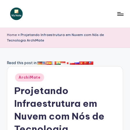
Skip
to
V
content
iz
Home
»
Projetando Infraestrutura em Nuvem com Nós de
Tecnologia ArchiMate
N
o
t
Read this post in:
e
Posted
ArchiMate
P
in
Projetando
o
r
Infraestrutura em
t
Nuvem com Nós de
u
Tecnologia