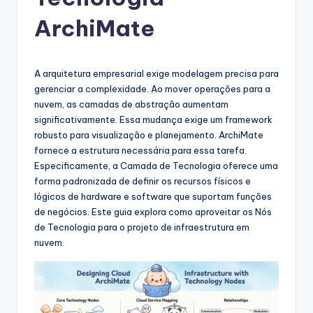
g
u
ArchiMate
e
s
A arquitetura empresarial exige modelagem precisa para
e
gerenciar a complexidade. Ao mover operações para a
nuvem, as camadas de abstração aumentam
-
significativamente. Essa mudança exige um framework
A
robusto para visualização e planejamento. ArchiMate
fornece a estrutura necessária para essa tarefa.
I
Especificamente, a Camada de Tecnologia oferece uma
I
forma padronizada de definir os recursos físicos e
lógicos de hardware e software que suportam funções
n
de negócios. Este guia explora como aproveitar os Nós
si
de Tecnologia para o projeto de infraestrutura em
nuvem.
g
h
t