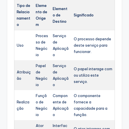
Tipo de
Eleme
Element
Relacio
nto de
o de
Significado
nament
Orige
Destino
o
m
Proces
Serviço
O processo depende
so de
de
Uso
deste serviço para
Negóc
Aplicaçã
funcionar.
io
o
Papel
Serviço
O papel interage com
Atribuiç
de
de
ou utiliza este
ão
Negóc
Aplicaçã
serviço.
io
o
Funçã
Compon
O componente
Realiza
o de
ente de
fornece a
ção
Negóc
Aplicaçã
capacidade para a
io
o
função.
Ator
Interfac
O ator interage com