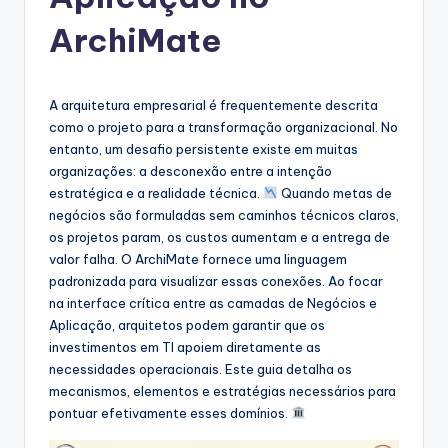
g
u
ArchiMate
e
s
A arquitetura empresarial é frequentemente descrita
e
como o projeto para a transformação organizacional. No
entanto, um desafio persistente existe em muitas
-
organizações: a desconexão entre a intenção
A
estratégica e a realidade técnica.
Quando metas de
negócios são formuladas sem caminhos técnicos claros,
I
os projetos param, os custos aumentam e a entrega de
I
valor falha. O ArchiMate fornece uma linguagem
padronizada para visualizar essas conexões. Ao focar
n
na interface crítica entre as camadas de Negócios e
si
Aplicação, arquitetos podem garantir que os
investimentos em TI apoiem diretamente as
g
necessidades operacionais. Este guia detalha os
h
mecanismos, elementos e estratégias necessários para
pontuar efetivamente esses domínios.
t