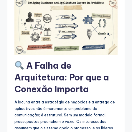
s
&
S
o
f
t
w
A Falha de
a
Arquitetura: Por que a
r
Conexão Importa
e
I
A lacuna entre a estratégia de negócios e a entrega de
aplicativos não é meramente um problema de
n
comunicação; é estrutural. Sem um modelo formal,
d
pressupostos preenchem o vazio. Os interessados
assumem que o sistema apoia o processo, e os líderes
u