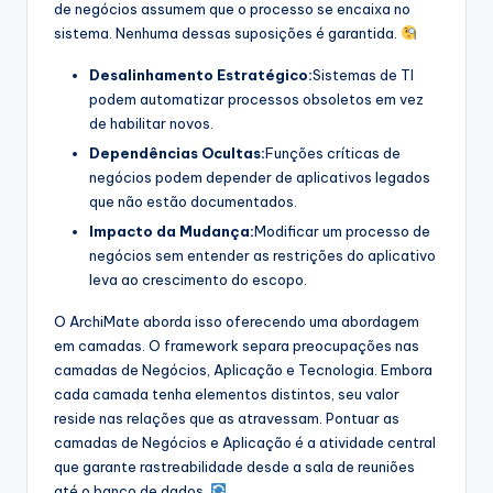
de negócios assumem que o processo se encaixa no
s
sistema. Nenhuma dessas suposições é garantida.
t
Desalinhamento Estratégico:
Sistemas de TI
r
podem automatizar processos obsoletos em vez
de habilitar novos.
y
Dependências Ocultas:
Funções críticas de
U
negócios podem depender de aplicativos legados
que não estão documentados.
p
Impacto da Mudança:
Modificar um processo de
d
negócios sem entender as restrições do aplicativo
a
leva ao crescimento do escopo.
t
O ArchiMate aborda isso oferecendo uma abordagem
em camadas. O framework separa preocupações nas
e
camadas de Negócios, Aplicação e Tecnologia. Embora
s
cada camada tenha elementos distintos, seu valor
reside nas relações que as atravessam. Pontuar as
camadas de Negócios e Aplicação é a atividade central
que garante rastreabilidade desde a sala de reuniões
até o banco de dados.