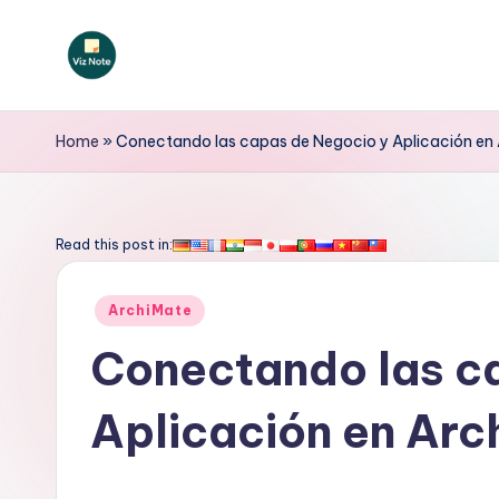
Saltar
al
V
contenido
iz
Home
»
Conectando las capas de Negocio y Aplicación en
N
o
Read this post in:
t
Publicado
ArchiMate
e
en
Conectando las c
S
Aplicación en Arc
p
a