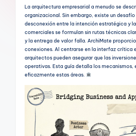
n
La arquitectura empresarial a menudo se desc
organizacional. Sin embargo, existe un desafío
is
desconexión entre la intención estratégica y la
h
comerciales se formulan sin rutas técnicas cla
y la entrega de valor falla. ArchiMate proporci
-
conexiones. Al centrarse en la interfaz crítica
A
arquitectos pueden asegurar que las inversion
operativas. Esta guía detalla los mecanismos,
I
eficazmente estas áreas.
I
n
si
g
h