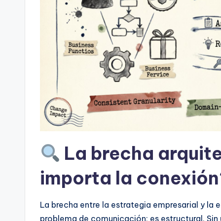
t
s
&
S
o
ft
w
La brecha arquite
a
importa la conexión
r
e
La brecha entre la estrategia empresarial y la
problema de comunicación; es estructural. Sin 