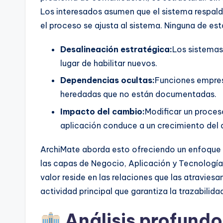
I
Los interesados asumen que el sistema respald
n
el proceso se ajusta al sistema. Ninguna de es
d
Desalineación estratégica:
Los sistemas
u
lugar de habilitar nuevos.
Dependencias ocultas:
Funciones empres
s
heredadas que no están documentadas.
tr
Impacto del cambio:
Modificar un proces
aplicación conduce a un crecimiento del 
y
U
ArchiMate aborda esto ofreciendo un enfoque 
las capas de Negocio, Aplicación y Tecnología
p
valor reside en las relaciones que las atravies
d
actividad principal que garantiza la trazabilid
a
Análisis profundo