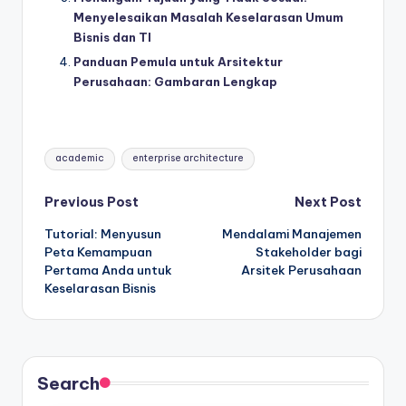
Menyelesaikan Masalah Keselarasan Umum
Bisnis dan TI
Panduan Pemula untuk Arsitektur
Perusahaan: Gambaran Lengkap
Tags:
academic
enterprise architecture
Post
Previous Post
Next Post
Tutorial: Menyusun
Mendalami Manajemen
navigation
Peta Kemampuan
Stakeholder bagi
Pertama Anda untuk
Arsitek Perusahaan
Keselarasan Bisnis
Search