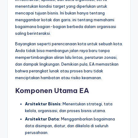
menentukan kondisi target yang diperlukan untuk
t
mencapai tujuan bisnis. Ini bukan hanya tentang
r
menggambar kotak dan garis; ini tentang memahami
bagaimana bagian-bagian berbeda dalam organisasi
y
saling berinteraksi.
U
Bayangkan seperti perencanaan kota untuk sebuah kota.
p
Anda tidak bisa membangun jalan raya baru tanpa
mempertimbangkan aliran lalu lintas, peraturan zonasi,
d
dan dampak lingkungan. Demikian pula, EA memastikan
a
bahwa perangkat lunak atau proses baru tidak
menciptakan hambatan atau risiko keamanan.
t
e
Komponen Utama EA
s
Arsitektur Bisnis:
Menentukan strategi, tata
kelola, organisasi, dan proses bisnis utama.
Arsitektur Data:
Menggambarkan bagaimana
data disimpan, diatur, dan dikelola di seluruh
perusahaan.