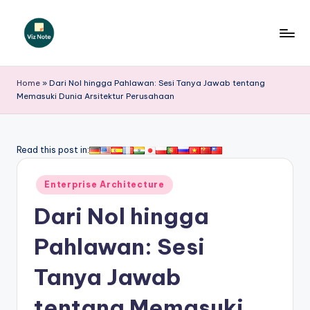
Skip
to
V
content
iz
Home
»
Dari Nol hingga Pahlawan: Sesi Tanya Jawab tentang
Memasuki Dunia Arsitektur Perusahaan
N
o
t
Read this post in:
e
Posted
Enterprise Architecture
I
in
Dari Nol hingga
n
d
Pahlawan: Sesi
o
Tanya Jawab
n
tentang Memasuki