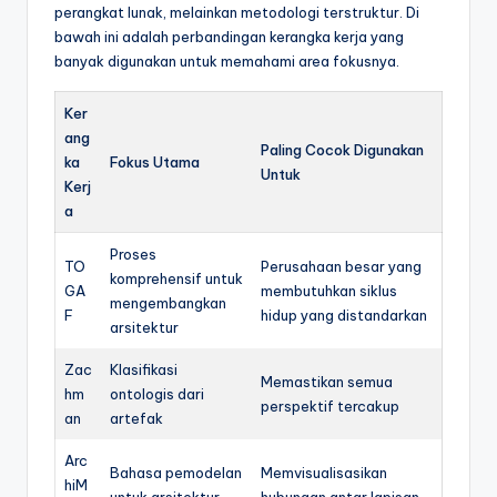
perangkat lunak, melainkan metodologi terstruktur. Di
bawah ini adalah perbandingan kerangka kerja yang
banyak digunakan untuk memahami area fokusnya.
Ker
ang
Paling Cocok Digunakan
ka
Fokus Utama
Untuk
Kerj
a
Proses
TO
Perusahaan besar yang
komprehensif untuk
GA
membutuhkan siklus
mengembangkan
F
hidup yang distandarkan
arsitektur
Zac
Klasifikasi
Memastikan semua
hm
ontologis dari
perspektif tercakup
an
artefak
Arc
Bahasa pemodelan
Memvisualisasikan
hiM