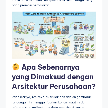
&
pada promosi pemasaran.
S
o
f
t
w
a
r
Apa Sebenarnya
e
I
yang Dimaksud dengan
n
Arsitektur Perusahaan?
d
Pada intinya, Arsitektur Perusahaan adalah gambaran
u
rancangan. Ini menggambarkan kondisi saat ini dari
s
infrastruktur, aplikasi, dan data organisasi, serta