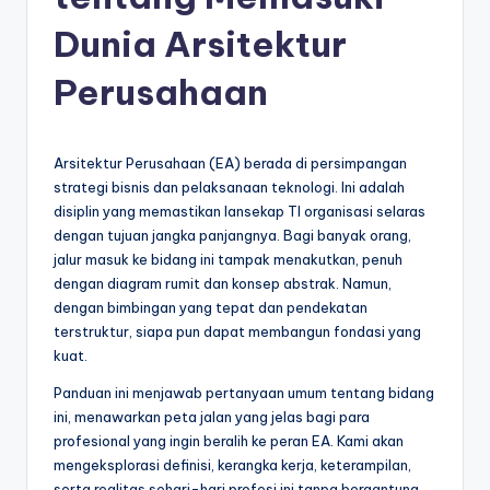
e
si
Dunia Arsitektur
a
Perusahaan
n
-
Arsitektur Perusahaan (EA) berada di persimpangan
A
strategi bisnis dan pelaksanaan teknologi. Ini adalah
I
disiplin yang memastikan lansekap TI organisasi selaras
dengan tujuan jangka panjangnya. Bagi banyak orang,
I
jalur masuk ke bidang ini tampak menakutkan, penuh
n
dengan diagram rumit dan konsep abstrak. Namun,
dengan bimbingan yang tepat dan pendekatan
si
terstruktur, siapa pun dapat membangun fondasi yang
g
kuat.
h
Panduan ini menjawab pertanyaan umum tentang bidang
ini, menawarkan peta jalan yang jelas bagi para
t
profesional yang ingin beralih ke peran EA. Kami akan
s
mengeksplorasi definisi, kerangka kerja, keterampilan,
serta realitas sehari-hari profesi ini tanpa bergantung