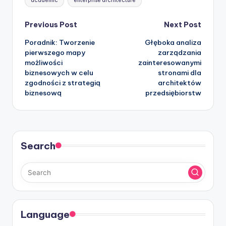
academic
enterprise architecture
Post
Previous Post
Next Post
Poradnik: Tworzenie
Głęboka analiza
navigation
pierwszego mapy
zarządzania
możliwości
zainteresowanymi
biznesowych w celu
stronami dla
zgodności z strategią
architektów
biznesową
przedsiębiorstw
Search
Language