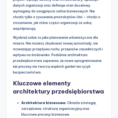
danych organizacji oraz definiuje stan docelowy
p
wymagany do osiągnięcia celów biznesowych. Nie
d
chodzi tylko o rysowanie prostokątów i linii – chodzi o
zrozumienie, jak różne części organizacji ze sobą
a
współpracują.
t
Wyobraź sobie to jako planowanie urbanistyczne dla
e
miasta. Nie możesz zbudować nowej autostrady, nie
rozważając przepływu ruchu, przepisów zasadniczych i
s
wpływu na środowisko. Podobnie architektura
przedsiębiorstwa zapewnia, że nowe oprogramowanie
lub procesy nie tworzą wąskich gardeł ani ryzyk
bezpieczeństwa.
Kluczowe elementy
architektury przedsiębiorstwa
Architektura biznesowa:
Określa strategię,
zarządzanie, strukturę organizacyjną oraz
kluczowe procesy biznesowe.