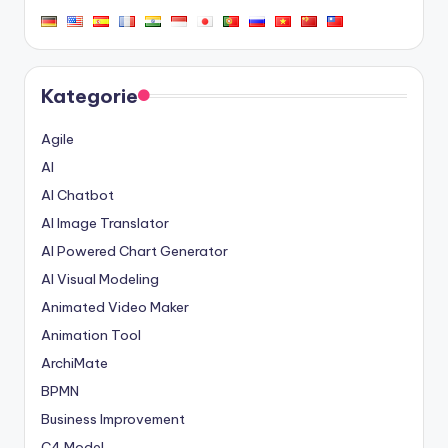
Kategorie
Agile
AI
AI Chatbot
AI Image Translator
AI Powered Chart Generator
AI Visual Modeling
Animated Video Maker
Animation Tool
ArchiMate
BPMN
Business Improvement
C4 Model