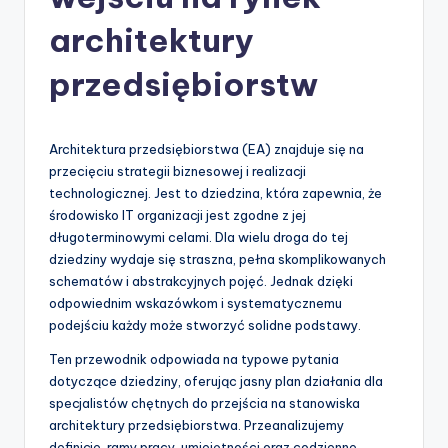
-
A
architektury
I
przedsiębiorstw
I
n
Architektura przedsiębiorstwa (EA) znajduje się na
si
przecięciu strategii biznesowej i realizacji
g
technologicznej. Jest to dziedzina, która zapewnia, że
środowisko IT organizacji jest zgodne z jej
h
długoterminowymi celami. Dla wielu droga do tej
t
dziedziny wydaje się straszna, pełna skomplikowanych
schematów i abstrakcyjnych pojęć. Jednak dzięki
s
odpowiednim wskazówkom i systematycznemu
&
podejściu każdy może stworzyć solidne podstawy.
S
Ten przewodnik odpowiada na typowe pytania
dotyczące dziedziny, oferując jasny plan działania dla
o
specjalistów chętnych do przejścia na stanowiska
f
architektury przedsiębiorstwa. Przeanalizujemy
definicje, ramy pracy, umiejętności oraz codzienne