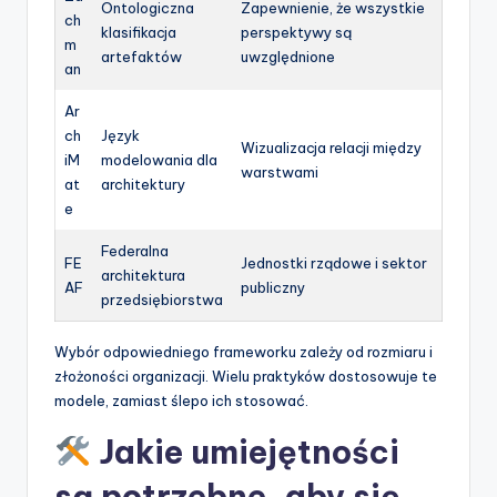
Ontologiczna
Zapewnienie, że wszystkie
ch
klasifikacja
perspektywy są
m
artefaktów
uwzględnione
an
Ar
ch
Język
Wizualizacja relacji między
iM
modelowania dla
warstwami
at
architektury
e
Federalna
FE
Jednostki rządowe i sektor
architektura
AF
publiczny
przedsiębiorstwa
Wybór odpowiedniego frameworku zależy od rozmiaru i
złożoności organizacji. Wielu praktyków dostosowuje te
modele, zamiast ślepo ich stosować.
Jakie umiejętności
są potrzebne, aby się