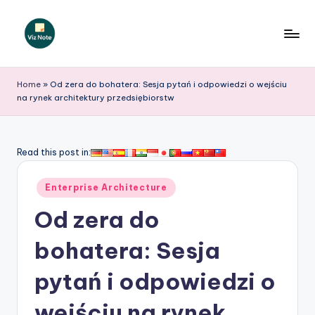
Skip
to
V
content
iz
Home
»
Od zera do bohatera: Sesja pytań i odpowiedzi o wejściu
na rynek architektury przedsiębiorstw
N
o
t
Read this post in:
e
Posted
Enterprise Architecture
P
in
Od zera do
o
li
bohatera: Sesja
s
pytań i odpowiedzi o
h
wejściu na rynek