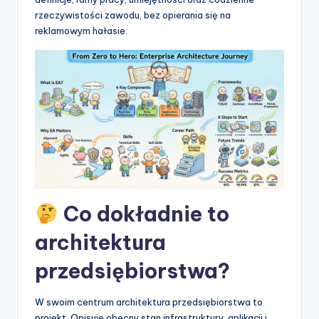
t
rzeczywistości zawodu, bez opierania się na
w
reklamowym hałasie.
a
r
e
I
n
d
u
Co dokładnie to
s
architektura
t
przedsiębiorstwa?
r
y
W swoim centrum architektura przedsiębiorstwa to
U
projekt. Opisuje obecny stan infrastruktury, aplikacji i