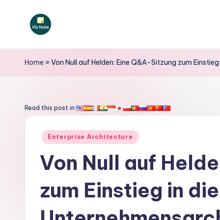
Skip
to
V
content
iz
Home
»
Von Null auf Helden: Eine Q&A-Sitzung zum Einstieg
N
o
Read this post in:
t
Posted
Enterprise Architecture
e
in
Von Null auf Held
G
zum Einstieg in di
e
r
Unternehmensarch