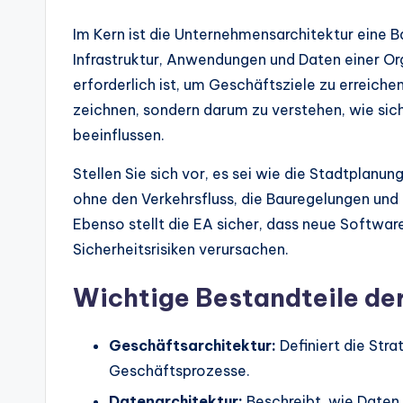
d
Im Kern ist die Unternehmensarchitektur eine B
u
Infrastruktur, Anwendungen und Daten einer Org
s
erforderlich ist, um Geschäftsziele zu erreiche
zeichnen, sondern darum zu verstehen, wie sic
tr
beeinflussen.
y
Stellen Sie sich vor, es sei wie die Stadtplanu
U
ohne den Verkehrsfluss, die Bauregelungen und
Ebenso stellt die EA sicher, dass neue Softwa
p
Sicherheitsrisiken verursachen.
d
Wichtige Bestandteile de
a
t
Geschäftsarchitektur:
Definiert die Str
Geschäftsprozesse.
e
Datenarchitektur:
Beschreibt, wie Daten