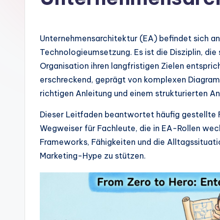
m
a
Unternehmensarchitektur (EA) befindet sich an
n
Technologieumsetzung. Es ist die Disziplin, die 
Organisation ihren langfristigen Zielen entsprich
-
erschreckend, geprägt von komplexen Diagram
A
richtigen Anleitung und einem strukturierten A
I
Dieser Leitfaden beantwortet häufig gestellte
Wegweiser für Fachleute, die in EA-Rollen wec
In
Frameworks, Fähigkeiten und die Alltagssituati
si
Marketing-Hype zu stützen.
g
h
t