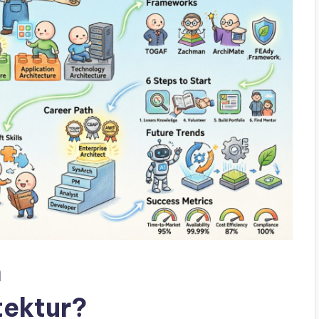
h
ektur?