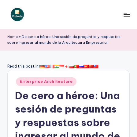
Saltar
al
V
contenido
iz
Home
»
De cero a héroe: Una sesión de preguntas y respuestas
sobre ingresar al mundo de la Arquitectura Empresarial
N
o
t
Read this post in:
e
Publicado
Enterprise Architecture
S
en
De cero a héroe: Una
p
a
sesión de preguntas
ni
y respuestas sobre
s
ingresar al mundo de