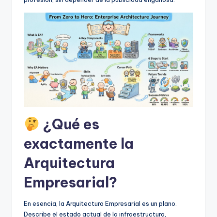
f
t
w
a
r
e
I
n
¿Qué es
d
exactamente la
u
Arquitectura
s
Empresarial?
t
r
En esencia, la Arquitectura Empresarial es un plano.
y
Describe el estado actual de la infraestructura,