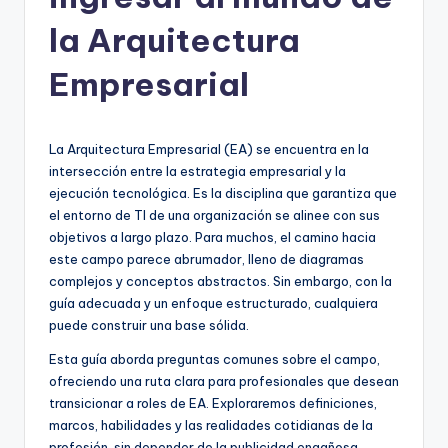
h
-
la Arquitectura
A
Empresarial
I
I
La Arquitectura Empresarial (EA) se encuentra en la
n
intersección entre la estrategia empresarial y la
si
ejecución tecnológica. Es la disciplina que garantiza que
el entorno de TI de una organización se alinee con sus
g
objetivos a largo plazo. Para muchos, el camino hacia
h
este campo parece abrumador, lleno de diagramas
complejos y conceptos abstractos. Sin embargo, con la
t
guía adecuada y un enfoque estructurado, cualquiera
s
puede construir una base sólida.
&
Esta guía aborda preguntas comunes sobre el campo,
ofreciendo una ruta clara para profesionales que desean
S
transicionar a roles de EA. Exploraremos definiciones,
o
marcos, habilidades y las realidades cotidianas de la
profesión, sin depender de la publicidad engañosa.