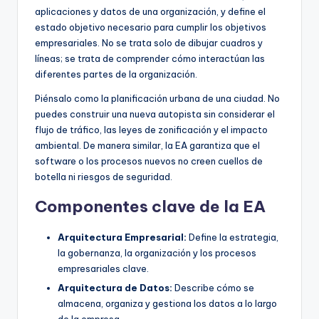
aplicaciones y datos de una organización, y define el
U
estado objetivo necesario para cumplir los objetivos
p
empresariales. No se trata solo de dibujar cuadros y
líneas; se trata de comprender cómo interactúan las
d
diferentes partes de la organización.
a
Piénsalo como la planificación urbana de una ciudad. No
t
puedes construir una nueva autopista sin considerar el
flujo de tráfico, las leyes de zonificación y el impacto
e
ambiental. De manera similar, la EA garantiza que el
s
software o los procesos nuevos no creen cuellos de
botella ni riesgos de seguridad.
Componentes clave de la EA
Arquitectura Empresarial:
Define la estrategia,
la gobernanza, la organización y los procesos
empresariales clave.
Arquitectura de Datos:
Describe cómo se
almacena, organiza y gestiona los datos a lo largo
de la empresa.