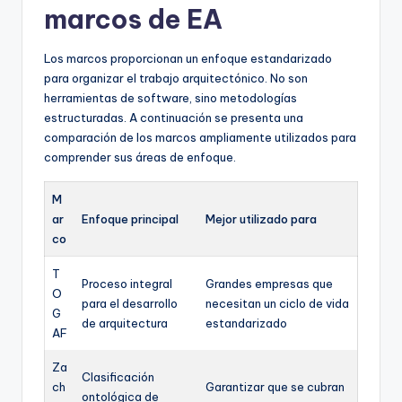
marcos de EA
Los marcos proporcionan un enfoque estandarizado
para organizar el trabajo arquitectónico. No son
herramientas de software, sino metodologías
estructuradas. A continuación se presenta una
comparación de los marcos ampliamente utilizados para
comprender sus áreas de enfoque.
M
ar
Enfoque principal
Mejor utilizado para
co
T
Proceso integral
Grandes empresas que
O
para el desarrollo
necesitan un ciclo de vida
G
de arquitectura
estandarizado
AF
Za
Clasificación
ch
Garantizar que se cubran
ontológica de