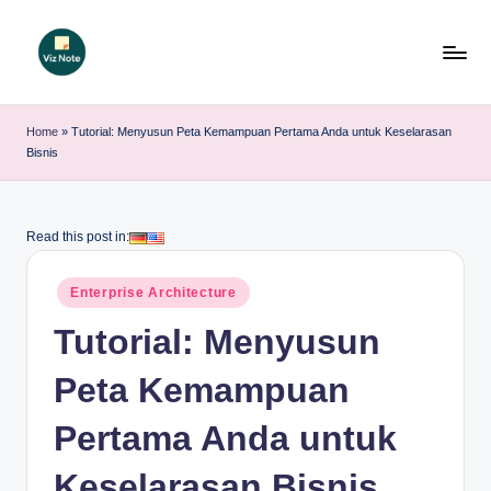
Skip
to
V
content
iz
Home
»
Tutorial: Menyusun Peta Kemampuan Pertama Anda untuk Keselarasan
Bisnis
N
o
t
Read this post in:
e
Posted
Enterprise Architecture
I
in
Tutorial: Menyusun
n
d
Peta Kemampuan
o
Pertama Anda untuk
n
Keselarasan Bisnis