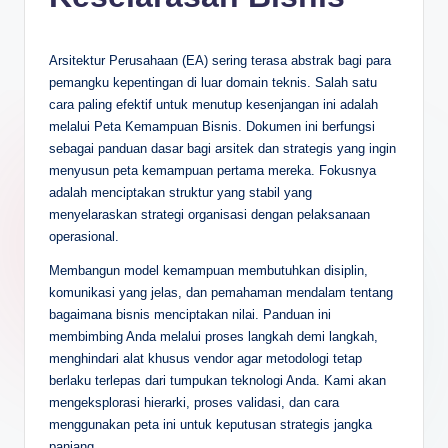
e
s
Arsitektur Perusahaan (EA) sering terasa abstrak bagi para
i
pemangku kepentingan di luar domain teknis. Salah satu
a
cara paling efektif untuk menutup kesenjangan ini adalah
melalui Peta Kemampuan Bisnis. Dokumen ini berfungsi
n
sebagai panduan dasar bagi arsitek dan strategis yang ingin
-
menyusun peta kemampuan pertama mereka. Fokusnya
adalah menciptakan struktur yang stabil yang
A
menyelaraskan strategi organisasi dengan pelaksanaan
I
operasional.
I
Membangun model kemampuan membutuhkan disiplin,
komunikasi yang jelas, dan pemahaman mendalam tentang
n
bagaimana bisnis menciptakan nilai. Panduan ini
s
membimbing Anda melalui proses langkah demi langkah,
menghindari alat khusus vendor agar metodologi tetap
i
berlaku terlepas dari tumpukan teknologi Anda. Kami akan
g
mengeksplorasi hierarki, proses validasi, dan cara
menggunakan peta ini untuk keputusan strategis jangka
h
panjang.