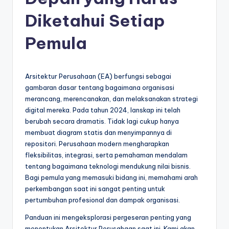
e
si
Diketahui Setiap
a
Pemula
n
-
Arsitektur Perusahaan (EA) berfungsi sebagai
A
gambaran dasar tentang bagaimana organisasi
I
merancang, merencanakan, dan melaksanakan strategi
digital mereka. Pada tahun 2024, lanskap ini telah
I
berubah secara dramatis. Tidak lagi cukup hanya
n
membuat diagram statis dan menyimpannya di
repositori. Perusahaan modern mengharapkan
si
fleksibilitas, integrasi, serta pemahaman mendalam
g
tentang bagaimana teknologi mendukung nilai bisnis.
Bagi pemula yang memasuki bidang ini, memahami arah
h
perkembangan saat ini sangat penting untuk
t
pertumbuhan profesional dan dampak organisasi.
s
Panduan ini mengeksplorasi pergeseran penting yang
menentukan Arsitektur Perusahaan saat ini. Kami akan