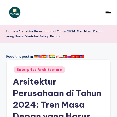
Skip
to
V
content
iz
Home
»
Arsitektur Perusahaan di Tahun 2024: Tren Masa Depan
yang Harus Diketahui Setiap Pemula
N
o
t
Read this post in:
e
Posted
Enterprise Architecture
I
in
Arsitektur
n
d
Perusahaan di Tahun
o
2024: Tren Masa
n
Depan yang Harus