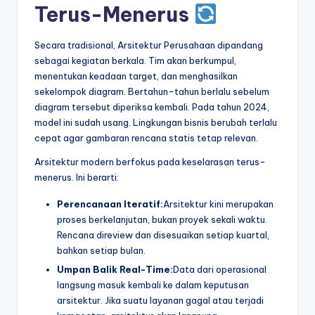
Terus-Menerus
t
r
Secara tradisional, Arsitektur Perusahaan dipandang
sebagai kegiatan berkala. Tim akan berkumpul,
y
menentukan keadaan target, dan menghasilkan
U
sekelompok diagram. Bertahun-tahun berlalu sebelum
diagram tersebut diperiksa kembali. Pada tahun 2024,
p
model ini sudah usang. Lingkungan bisnis berubah terlalu
d
cepat agar gambaran rencana statis tetap relevan.
a
Arsitektur modern berfokus pada keselarasan terus-
menerus. Ini berarti:
t
e
Perencanaan Iteratif:
Arsitektur kini merupakan
proses berkelanjutan, bukan proyek sekali waktu.
s
Rencana direview dan disesuaikan setiap kuartal,
bahkan setiap bulan.
Umpan Balik Real-Time:
Data dari operasional
langsung masuk kembali ke dalam keputusan
arsitektur. Jika suatu layanan gagal atau terjadi