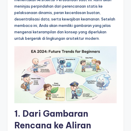
&
meninjau perpindahan dari perencanaan statis ke
S
pelaksanaan dinamis, peran kecerdasan buatan,
desentralisasi data, serta kewajiban keamanan. Setelah
o
membaca ini, Anda akan memiliki gambaran yang jelas
f
mengenai keterampilan dan konsep yang diperlukan
untuk bergerak di lingkungan arsitektur modern.
t
w
a
r
e
I
n
d
1. Dari Gambaran
u
Rencana ke Aliran
s