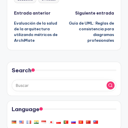
Navegación
Entrada anterior
Siguiente entrada
Evaluación de la salud
Guía de UML: Reglas de
de
de la arquitectura
consistencia para
utilizando métricas de
diagramas
entradas
ArchiMate
profesionales
Search
Language