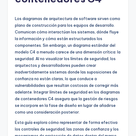
h
-
A
Los diagramas de arquitectura de software sirven como
plano de construcción para los equipos de desarrollo.
I
Comunican cómo interactúan los sistemas, dónde fluye
I
la información y cómo están estructurados los
componentes. Sin embargo, un diagrama estándar del
n
modelo C4 a menudo carece de una dimensión crítica: la
si
seguridad. Al no visualizar los límites de seguridad, los
arquitectos y desarrolladores pueden crear
g
inadvertidamente sistemas donde las suposiciones de
h
confianza no están claras, lo que conduce a
vulnerabilidades que resultan costosas de corregir más
t
adelante. Integrar límites de seguridad en los diagramas
s
de contenedores C4 asegura que la gestión de riesgos
se incorpore en la fase de diseño en lugar de añadirse
&
como una consideración posterior.
S
Esta guía explora cómo representar de forma efectiva
o
los controles de seguridad, las zonas de confianza y los
mecanismos de protección de datos dentro del marco