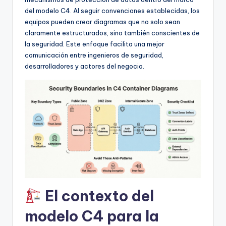
f
del modelo C4. Al seguir convenciones establecidas, los
t
equipos pueden crear diagramas que no solo sean
claramente estructurados, sino también conscientes de
w
la seguridad. Este enfoque facilita una mejor
a
comunicación entre ingenieros de seguridad,
desarrolladores y actores del negocio.
r
e
I
n
d
u
s
t
El contexto del
r
modelo C4 para la
y