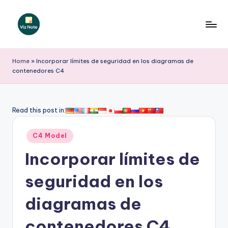
Saltar
al
V
contenido
iz
Home
»
Incorporar límites de seguridad en los diagramas de
contenedores C4
N
o
t
Read this post in:
e
Publicado
C4 Model
S
en
Incorporar límites de
p
a
seguridad en los
ni
diagramas de
s
contenedores C4