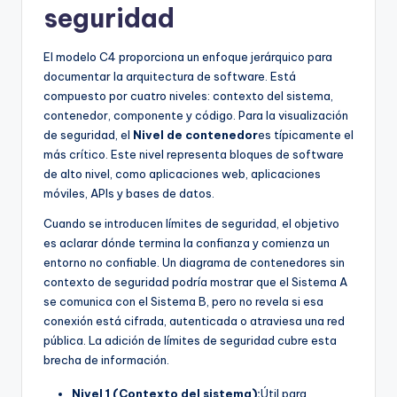
seguridad
U
p
El modelo C4 proporciona un enfoque jerárquico para
documentar la arquitectura de software. Está
d
compuesto por cuatro niveles: contexto del sistema,
a
contenedor, componente y código. Para la visualización
de seguridad, el
Nivel de contenedor
es típicamente el
t
más crítico. Este nivel representa bloques de software
e
de alto nivel, como aplicaciones web, aplicaciones
móviles, APIs y bases de datos.
s
Cuando se introducen límites de seguridad, el objetivo
es aclarar dónde termina la confianza y comienza un
entorno no confiable. Un diagrama de contenedores sin
contexto de seguridad podría mostrar que el Sistema A
se comunica con el Sistema B, pero no revela si esa
conexión está cifrada, autenticada o atraviesa una red
pública. La adición de límites de seguridad cubre esta
brecha de información.
Nivel 1 (Contexto del sistema):
Útil para