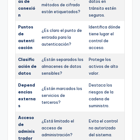
as de
datos en
métodos de cifrado
conexió
tránsito estén
están etiquetados?
n
seguros.
Puntos
Identifica dónde
¿Es claro el punto de
de
tiene lugar el
entrada para la
autenti
control de
autenticación?
cación
acceso.
Clasific
¿Están separados los
Protege los
ación de
almacenes de datos
activos de alto
datos
sensibles?
valor.
Depend
Destaca los
¿Están marcados los
encias
riesgos de la
servicios de
externa
cadena de
terceros?
s
suministro.
Acceso
¿Está limitado el
Evita el control
de
acceso de
no autorizado
adminis
administración?
del sistema.
trador