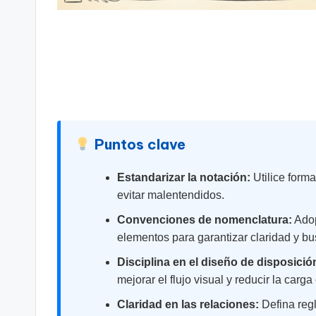
t
s
&
S
o
Puntos clave
ft
Estandarizar la notación:
Utilice form
evitar malentendidos.
w
Convenciones de nomenclatura:
Adop
a
elementos para garantizar claridad y bu
r
Disciplina en el diseño de disposició
mejorar el flujo visual y reducir la carga
e
Claridad en las relaciones:
Defina regl