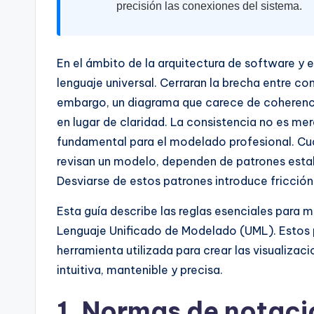
I
precisión las conexiones del sistema.
n
d
En el ámbito de la arquitectura de software y 
lenguaje universal. Cerraran la brecha entre 
u
embargo, un diagrama que carece de coherenci
s
en lugar de claridad. La consistencia no es me
fundamental para el modelado profesional. Cua
tr
revisan un modelo, dependen de patrones estab
y
Desviarse de estos patrones introduce fricción 
U
Esta guía describe las reglas esenciales para 
Lenguaje Unificado de Modelado (UML). Estos p
p
herramienta utilizada para crear las visualiza
d
intuitiva, mantenible y precisa.
a
1. Normas de notac