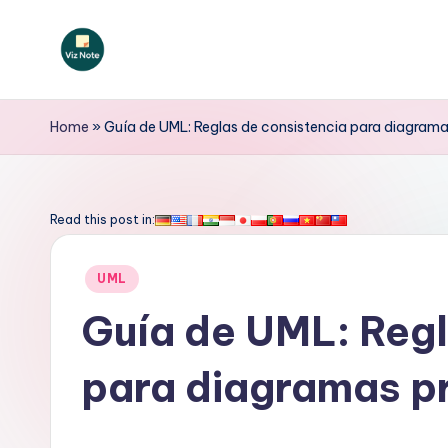
Saltar
al
V
contenido
iz
Home
»
Guía de UML: Reglas de consistencia para diagrama
N
o
Read this post in:
t
Publicado
UML
e
en
Guía de UML: Regl
S
para diagramas p
p
a