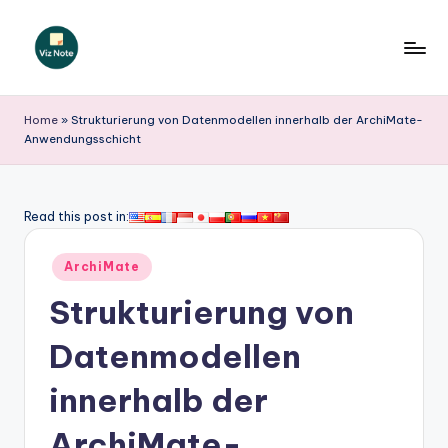
Skip
to
V
content
iz
Home
»
Strukturierung von Datenmodellen innerhalb der ArchiMate-
Anwendungsschicht
N
o
t
Read this post in:
e
Posted
ArchiMate
G
in
Strukturierung von
e
r
Datenmodellen
m
innerhalb der
a
ArchiMate-