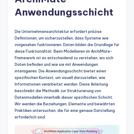
n
-
Anwendungsschicht
A
I
Die Unternehmensarchitektur erfordert präzise
In
Definitionen, um sicherzustellen, dass Systeme wie
vorgesehen funktionieren. Daten bilden die Grundlage für
si
diese Funktionalität. Beim Modellieren im ArchiMate-
g
Framework ist es entscheidend zu verstehen, wo sich
Daten befinden und wie sie mit Anwendungen
h
interagieren. Die Anwendungsschicht bietet einen
t
spezifischen Kontext, um visuell darzustellen, wie
Informationen verarbeitet werden. Diese Anleitung
s
beschreibt die Methodik zur Strukturierung von
&
Datenmodellen innerhalb dieser spezifischen Schicht.
Wir werden die Beziehungen, Elemente und bewährten
S
Praktiken untersuchen, die für eine genaue Darstellung
o
erforderlich sind.
ft