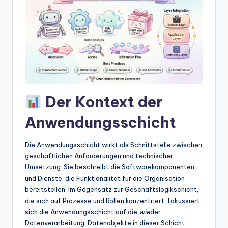
w
a
r
e
In
d
Der Kontext der
u
Anwendungsschicht
s
tr
Die Anwendungsschicht wirkt als Schnittstelle zwischen
y
geschäftlichen Anforderungen und technischer
Umsetzung. Sie beschreibt die Softwarekomponenten
U
und Dienste, die Funktionalität für die Organisation
p
bereitstellen. Im Gegensatz zur Geschäftslogikschicht,
die sich auf Prozesse und Rollen konzentriert, fokussiert
d
sich die Anwendungsschicht auf die
wie
der
a
Datenverarbeitung. Datenobjekte in dieser Schicht