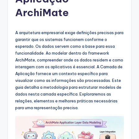
g
u
ArchiMate
e
s
A arquitetura empresarial exige definições precisas para
e
garantir que os sistemas funcionem conforme o
esperado. Os dados servem como a base para essa
-
funcionalidade. Ao modelar dentro do framework
A
ArchiMate, compreender onde os dados residem e como
interagem com os aplicativos é essencial. A Camada de
I
Aplicação fornece um contexto específico para
I
visualizar como as informações são processadas. Este
guia detalha a metodologia para estruturar modelos de
n
dados nesta camada específica. Exploraremos as
si
relações, elementos e melhores práticas necessárias
para uma representação precisa.
g
h
t