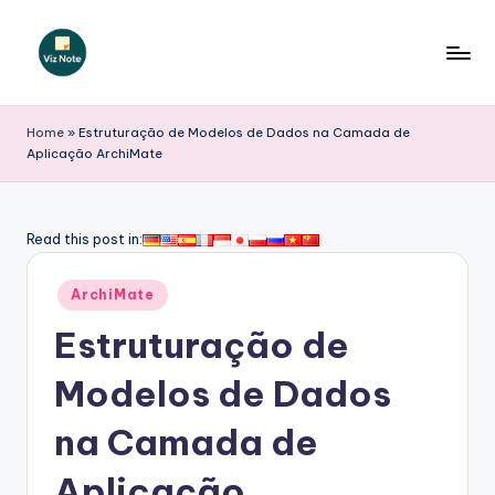
Skip
to
V
content
iz
Home
»
Estruturação de Modelos de Dados na Camada de
Aplicação ArchiMate
N
o
t
Read this post in:
e
Posted
ArchiMate
P
in
Estruturação de
o
r
Modelos de Dados
t
na Camada de
u
Aplicação