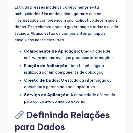
s
Estruturar esses modelos corretamente evita
ambiguidades. Um modelo claro garante que os
t
interessados compreendam qual aplicativo detém quais
r
dados. Essa clareza apoia a governança e reduz a dívida
técnica. Abaixo estão os componentes principais
y
envolvidos nesta estrutura:
U
Componente de Aplicação:
Uma unidade de
p
software implantável que processa informações.
d
Função de Aplicação:
Uma função lógica
realizada por um componente de aplicação.
a
Objeto de Dados:
O estado da informação ou
t
documento gerenciado pelo aplicativo.
e
Serviço de Aplicação:
A capacidade oferecida
pelo aplicativo ao mundo exterior.
s
Definindo Relações
para Dados