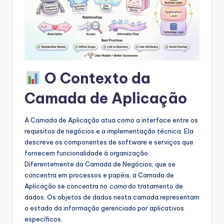
s
&
S
o
f
O Contexto da
t
Camada de Aplicação
w
a
A Camada de Aplicação atua como a interface entre os
requisitos de negócios e a implementação técnica. Ela
r
descreve os componentes de software e serviços que
e
fornecem funcionalidade à organização.
Diferentemente da Camada de Negócios, que se
I
concentra em processos e papéis, a Camada de
n
Aplicação se concentra no
como
do tratamento de
dados. Os objetos de dados nesta camada representam
d
o estado da informação gerenciado por aplicativos
u
específicos.