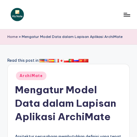
Skip
to
V
content
iz
Home
»
Mengatur Model Data dalam Lapisan Aplikasi ArchiMate
N
o
Read this post in:
t
Posted
e
ArchiMate
in
I
Mengatur Model
n
Data dalam Lapisan
d
Aplikasi ArchiMate
o
n
Arsitektur perusahaan membutuhkan definisi yang tepat