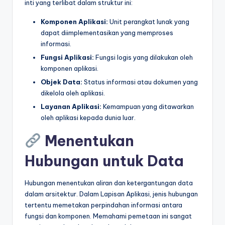
inti yang terlibat dalam struktur ini:
t
Komponen Aplikasi:
Unit perangkat lunak yang
r
dapat diimplementasikan yang memproses
informasi.
y
Fungsi Aplikasi:
Fungsi logis yang dilakukan oleh
U
komponen aplikasi.
p
Objek Data:
Status informasi atau dokumen yang
dikelola oleh aplikasi.
d
Layanan Aplikasi:
Kemampuan yang ditawarkan
a
oleh aplikasi kepada dunia luar.
t
Menentukan
e
Hubungan untuk Data
s
Hubungan menentukan aliran dan ketergantungan data
dalam arsitektur. Dalam Lapisan Aplikasi, jenis hubungan
tertentu memetakan perpindahan informasi antara
fungsi dan komponen. Memahami pemetaan ini sangat