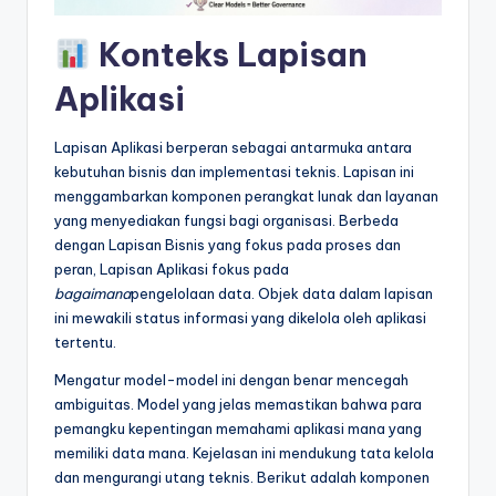
&
Konteks Lapisan
S
o
Aplikasi
f
Lapisan Aplikasi berperan sebagai antarmuka antara
t
kebutuhan bisnis dan implementasi teknis. Lapisan ini
w
menggambarkan komponen perangkat lunak dan layanan
yang menyediakan fungsi bagi organisasi. Berbeda
a
dengan Lapisan Bisnis yang fokus pada proses dan
r
peran, Lapisan Aplikasi fokus pada
bagaimana
pengelolaan data. Objek data dalam lapisan
e
ini mewakili status informasi yang dikelola oleh aplikasi
I
tertentu.
n
Mengatur model-model ini dengan benar mencegah
ambiguitas. Model yang jelas memastikan bahwa para
d
pemangku kepentingan memahami aplikasi mana yang
u
memiliki data mana. Kejelasan ini mendukung tata kelola
dan mengurangi utang teknis. Berikut adalah komponen
s