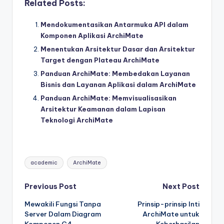
Related Posts:
Mendokumentasikan Antarmuka API dalam
Komponen Aplikasi ArchiMate
Menentukan Arsitektur Dasar dan Arsitektur
Target dengan Plateau ArchiMate
Panduan ArchiMate: Membedakan Layanan
Bisnis dan Layanan Aplikasi dalam ArchiMate
Panduan ArchiMate: Memvisualisasikan
Arsitektur Keamanan dalam Lapisan
Teknologi ArchiMate
Tags:
academic
ArchiMate
Post
Previous Post
Next Post
Mewakili Fungsi Tanpa
Prinsip-prinsip Inti
navigation
Server Dalam Diagram
ArchiMate untuk
Komponen C4
Keberhasilan