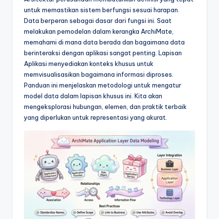
e
untuk memastikan sistem berfungsi sesuai harapan.
si
Data berperan sebagai dasar dari fungsi ini. Saat
a
melakukan pemodelan dalam kerangka ArchiMate,
memahami di mana data berada dan bagaimana data
n
berinteraksi dengan aplikasi sangat penting. Lapisan
-
Aplikasi menyediakan konteks khusus untuk
memvisualisasikan bagaimana informasi diproses.
A
Panduan ini menjelaskan metodologi untuk mengatur
I
model data dalam lapisan khusus ini. Kita akan
mengeksplorasi hubungan, elemen, dan praktik terbaik
I
yang diperlukan untuk representasi yang akurat.
n
si
g
h
t
s