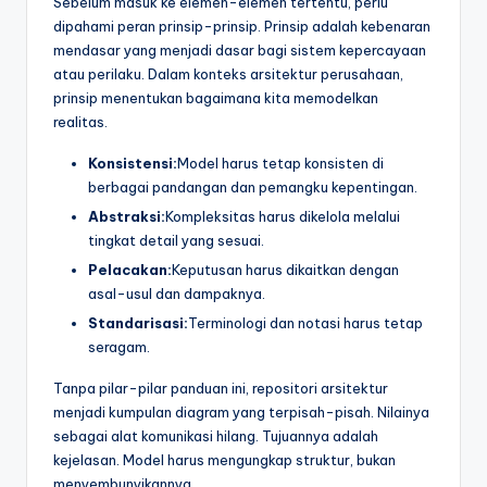
Sebelum masuk ke elemen-elemen tertentu, perlu
t
dipahami peran prinsip-prinsip. Prinsip adalah kebenaran
mendasar yang menjadi dasar bagi sistem kepercayaan
r
atau perilaku. Dalam konteks arsitektur perusahaan,
y
prinsip menentukan bagaimana kita memodelkan
realitas.
U
Konsistensi:
Model harus tetap konsisten di
p
berbagai pandangan dan pemangku kepentingan.
d
Abstraksi:
Kompleksitas harus dikelola melalui
a
tingkat detail yang sesuai.
Pelacakan:
Keputusan harus dikaitkan dengan
t
asal-usul dan dampaknya.
e
Standarisasi:
Terminologi dan notasi harus tetap
s
seragam.
Tanpa pilar-pilar panduan ini, repositori arsitektur
menjadi kumpulan diagram yang terpisah-pisah. Nilainya
sebagai alat komunikasi hilang. Tujuannya adalah
kejelasan. Model harus mengungkap struktur, bukan
menyembunyikannya.