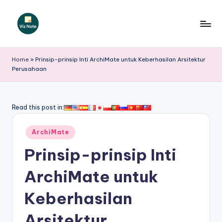
Skip
to
V
content
iz
Home
»
Prinsip-prinsip Inti ArchiMate untuk Keberhasilan Arsitektur
Perusahaan
N
o
t
Read this post in:
e
Posted
ArchiMate
I
in
Prinsip-prinsip Inti
n
d
ArchiMate untuk
o
Keberhasilan
n
Arsitektur