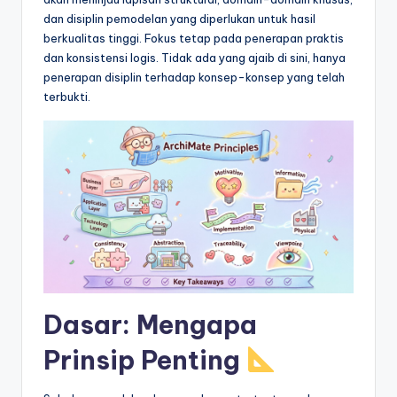
&
dan disiplin pemodelan yang diperlukan untuk hasil
S
berkualitas tinggi. Fokus tetap pada penerapan praktis
dan konsistensi logis. Tidak ada yang ajaib di sini, hanya
o
penerapan disiplin terhadap konsep-konsep yang telah
f
terbukti.
t
w
a
r
e
I
n
Dasar: Mengapa
d
Prinsip Penting
u
s