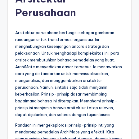
e
si
Perusahaan
a
n
Arsitektur perusahaan berfungsi sebagai gambaran
-
rancangan untuk transformasi organisasi. Ini
menghubungkan kesenjangan antara strategi dan
A
pelaksanaan. Untuk menghadapi kompleksitas ini, para
I
arsitek membutuhkan bahasa pemodelan yang kuat.
ArchiMate menyediakan dasar tersebut. Ia menawarkan
I
cara yang distandarkan untuk memvisualisasikan,
n
menganalisis, dan menggambarkan arsitektur
perusahaan. Namun, sintaks saja tidak menjamin
si
keberhasilan. Prinsip-prinsip dasar membimbing
g
bagaimana bahasa ini diterapkan. Memahami prinsip-
prinsip ini menjamin bahwa arsitektur tetap relevan,
h
dapat dijalankan, dan selaras dengan tujuan bisnis.
t
Panduan ini mengeksplorasi prinsip-prinsip inti yang
s
mendorong pemodelan ArchiMate yang efektif. Kita
akan meninjau lapisan struktural, domain-domain khusus,