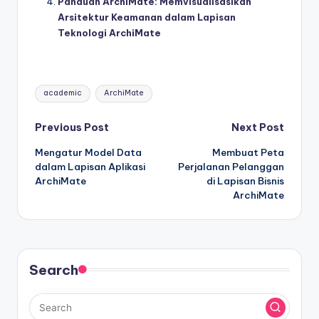
Panduan ArchiMate: Memvisualisasikan
Arsitektur Keamanan dalam Lapisan
Teknologi ArchiMate
Tags:
academic
ArchiMate
Post
Previous Post
Next Post
Mengatur Model Data
Membuat Peta
navigation
dalam Lapisan Aplikasi
Perjalanan Pelanggan
ArchiMate
di Lapisan Bisnis
ArchiMate
Search