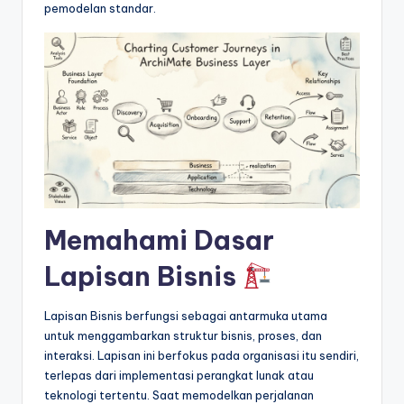
&
pemodelan standar.
S
o
f
t
w
a
r
Memahami Dasar
e
Lapisan Bisnis
I
n
Lapisan Bisnis berfungsi sebagai antarmuka utama
d
untuk menggambarkan struktur bisnis, proses, dan
interaksi. Lapisan ini berfokus pada organisasi itu sendiri,
u
terlepas dari implementasi perangkat lunak atau
s
teknologi tertentu. Saat memodelkan perjalanan