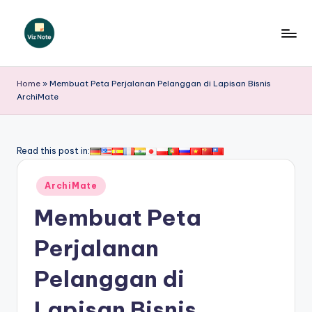
Skip
to
V
content
iz
Home
»
Membuat Peta Perjalanan Pelanggan di Lapisan Bisnis
ArchiMate
N
o
t
Read this post in:
e
Posted
ArchiMate
I
in
Membuat Peta
n
d
Perjalanan
o
Pelanggan di
n
Lapisan Bisnis