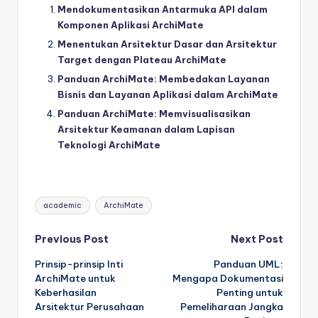
Mendokumentasikan Antarmuka API dalam
Komponen Aplikasi ArchiMate
Menentukan Arsitektur Dasar dan Arsitektur
Target dengan Plateau ArchiMate
Panduan ArchiMate: Membedakan Layanan
Bisnis dan Layanan Aplikasi dalam ArchiMate
Panduan ArchiMate: Memvisualisasikan
Arsitektur Keamanan dalam Lapisan
Teknologi ArchiMate
Tags:
academic
ArchiMate
Post
Previous Post
Next Post
Prinsip-prinsip Inti
Panduan UML:
navigation
ArchiMate untuk
Mengapa Dokumentasi
Keberhasilan
Penting untuk
Arsitektur Perusahaan
Pemeliharaan Jangka