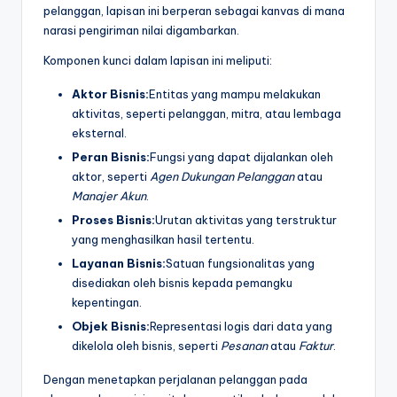
pelanggan, lapisan ini berperan sebagai kanvas di mana
t
narasi pengiriman nilai digambarkan.
r
Komponen kunci dalam lapisan ini meliputi:
y
Aktor Bisnis:
Entitas yang mampu melakukan
U
aktivitas, seperti pelanggan, mitra, atau lembaga
eksternal.
p
Peran Bisnis:
Fungsi yang dapat dijalankan oleh
d
aktor, seperti
Agen Dukungan Pelanggan
atau
a
Manajer Akun
.
Proses Bisnis:
Urutan aktivitas yang terstruktur
t
yang menghasilkan hasil tertentu.
e
Layanan Bisnis:
Satuan fungsionalitas yang
s
disediakan oleh bisnis kepada pemangku
kepentingan.
Objek Bisnis:
Representasi logis dari data yang
dikelola oleh bisnis, seperti
Pesanan
atau
Faktur
.
Dengan menetapkan perjalanan pelanggan pada