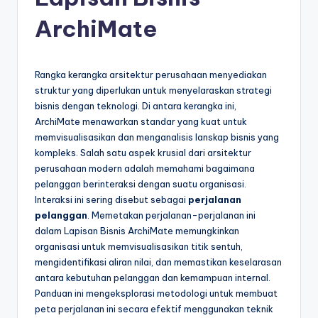
e
si
ArchiMate
a
n
Rangka kerangka arsitektur perusahaan menyediakan
-
struktur yang diperlukan untuk menyelaraskan strategi
bisnis dengan teknologi. Di antara kerangka ini,
A
ArchiMate menawarkan standar yang kuat untuk
I
memvisualisasikan dan menganalisis lanskap bisnis yang
kompleks. Salah satu aspek krusial dari arsitektur
I
perusahaan modern adalah memahami bagaimana
n
pelanggan berinteraksi dengan suatu organisasi.
Interaksi ini sering disebut sebagai
perjalanan
si
pelanggan
. Memetakan perjalanan-perjalanan ini
g
dalam Lapisan Bisnis ArchiMate memungkinkan
organisasi untuk memvisualisasikan titik sentuh,
h
mengidentifikasi aliran nilai, dan memastikan keselarasan
t
antara kebutuhan pelanggan dan kemampuan internal.
Panduan ini mengeksplorasi metodologi untuk membuat
s
peta perjalanan ini secara efektif menggunakan teknik