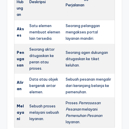
Hub
Deskripsi
Perjalanan
ung
an
Satu elemen
Seorang pelanggan
Aks
membuat elemen
mengakses portal
es
lain tersedia.
layanan mandiri.
Seorang aktor
Pen
Seorang agen dukungan
ditugaskan ke
uga
ditugaskan ke tiket
peran atau
san
keluhan.
proses.
Data atau objek
Sebuah pesanan mengalir
Alir
bergerak antar
dari keranjang belanja ke
an
elemen.
pemenuhan.
Proses
Pemrosesan
Mel
Sebuah proses
Pesanan
melayani
aya
melayani sebuah
Pemenuhan Pesanan
ni
layanan.
layanan.