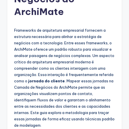
g
u
ArchiMate
e
s
Frameworks de arquitetura empresarial fornecem a
e
estrutura necessária para alinhar a estratégia de
negócios com a tecnologia. Entre esses frameworks, o
-
ArchiMate oferece um padrão robusto para visualizar e
A
analisar paisagens de negócios complexas. Um aspecto
crítico da arquitetura empresarial moderna é
I
compreender como os clientes interagem com uma
I
organização. Essa interação é frequentemente referida
como o
jornada do cliente
. Mapear essas jornadas na
n
Camada de Negócios do ArchiMate permite que as
si
organizações visualizem pontos de contato,
identifiquem fluxos de valor e garantam o alinhamento
g
entre as necessidades dos clientes e as capacidades
h
internas. Este guia explora a metodologia para traçar
essas jornadas de forma eficaz usando técnicas padrão
t
de modelagem.