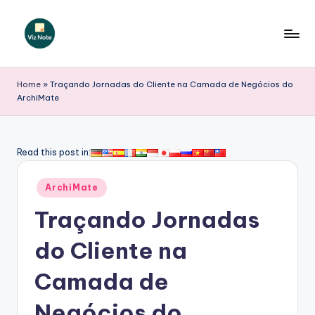
Skip
to
V
content
iz
Home
»
Traçando Jornadas do Cliente na Camada de Negócios do
ArchiMate
N
o
t
Read this post in:
e
Posted
ArchiMate
P
in
Traçando Jornadas
o
r
do Cliente na
t
Camada de
u
Negócios do