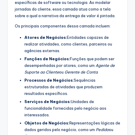
específicas de software ou tecnologia. Ao modelar
s
jornadas do cliente, essa camada atua como a tela
sobre a qual a narrativa da entrega de valor é pintada.
t
Os principais componentes dessa camada incluem:
r
y
Atores de Negócios:
Entidades capazes de
realizar atividades, como clientes, parceiros ou
U
agências externas.
p
Funções de Negócios:
Funções que podem ser
desempenhadas por atores, como um
Agente de
d
Suporte ao Cliente
ou
Gerente de Conta
.
a
Processos de Negócios:
Sequências
t
estruturadas de atividades que produzem
resultados específicos.
e
Serviços de Negócios:
Unidades de
s
funcionalidade fornecidas pelo negócio aos
interessados.
Objetos de Negócios:
Representações lógicas de
dados geridos pelo negócio, como um
Pedido
ou