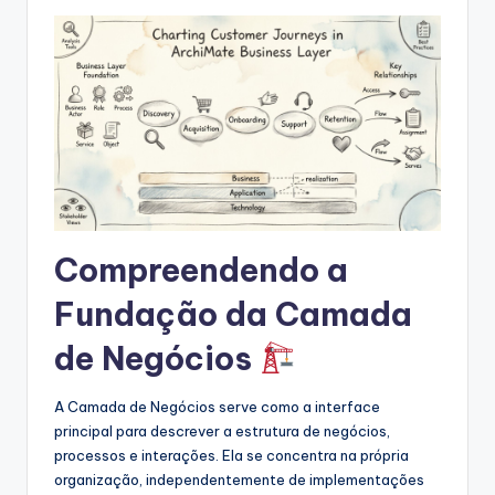
s
&
S
o
f
t
w
Compreendendo a
a
r
Fundação da Camada
e
de Negócios
I
A Camada de Negócios serve como a interface
n
principal para descrever a estrutura de negócios,
d
processos e interações. Ela se concentra na própria
organização, independentemente de implementações
u