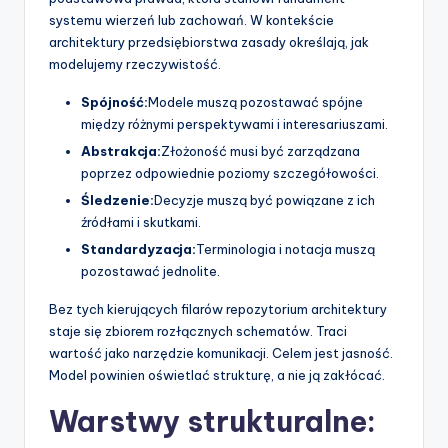
systemu wierzeń lub zachowań. W kontekście
p
architektury przedsiębiorstwa zasady określają, jak
d
modelujemy rzeczywistość.
a
Spójność:
Modele muszą pozostawać spójne
t
między różnymi perspektywami i interesariuszami.
Abstrakcja:
Złożoność musi być zarządzana
e
poprzez odpowiednie poziomy szczegółowości.
s
Śledzenie:
Decyzje muszą być powiązane z ich
źródłami i skutkami.
Standardyzacja:
Terminologia i notacja muszą
pozostawać jednolite.
Bez tych kierujących filarów repozytorium architektury
staje się zbiorem rozłącznych schematów. Traci
wartość jako narzędzie komunikacji. Celem jest jasność.
Model powinien oświetlać strukturę, a nie ją zakłócać.
Warstwy strukturalne: