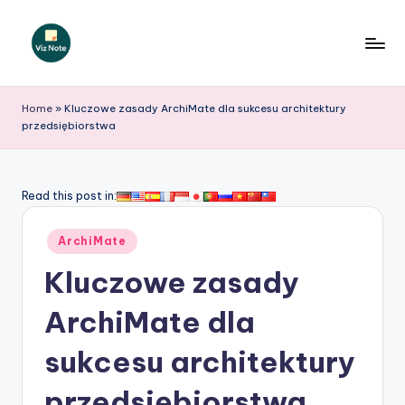
Skip
to
V
content
iz
Home
»
Kluczowe zasady ArchiMate dla sukcesu architektury
przedsiębiorstwa
N
o
t
Read this post in:
e
Posted
ArchiMate
P
in
Kluczowe zasady
o
li
ArchiMate dla
s
sukcesu architektury
h
przedsiębiorstwa