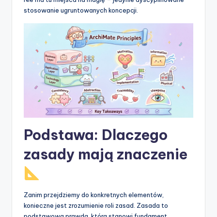
t
stosowanie ugruntowanych koncepcji.
w
a
r
e
I
n
d
Podstawa: Dlaczego
u
s
zasady mają znaczenie
t
r
Zanim przejdziemy do konkretnych elementów,
y
konieczne jest zrozumienie roli zasad. Zasada to
U
podstawowa prawda, która stanowi fundament