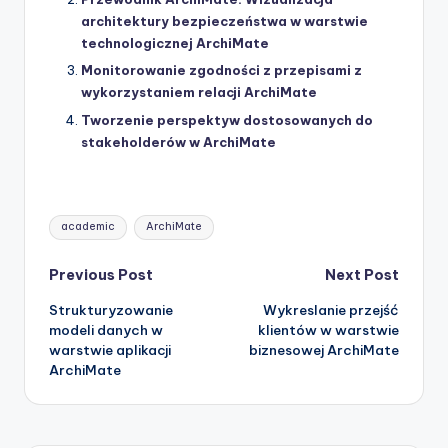
architektury bezpieczeństwa w warstwie
technologicznej ArchiMate
Monitorowanie zgodności z przepisami z
wykorzystaniem relacji ArchiMate
Tworzenie perspektyw dostosowanych do
stakeholderów w ArchiMate
Tags:
academic
ArchiMate
Post
Previous Post
Next Post
Strukturyzowanie
Wykreslanie przejść
navigation
modeli danych w
klientów w warstwie
warstwie aplikacji
biznesowej ArchiMate
ArchiMate