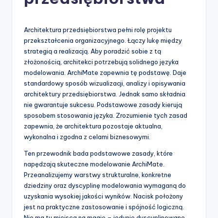
-
A
I
Architektura przedsiębiorstwa pełni rolę projektu
przekształcenia organizacyjnego. Łączy lukę między
I
strategią a realizacją. Aby poradzić sobie z tą
n
złożonością, architekci potrzebują solidnego języka
modelowania. ArchiMate zapewnia tę podstawę. Daje
si
standardowy sposób wizualizacji, analizy i opisywania
g
architektury przedsiębiorstwa. Jednak samo składnia
nie gwarantuje sukcesu. Podstawowe zasady kierują
h
sposobem stosowania języka. Zrozumienie tych zasad
t
zapewnia, że architektura pozostaje aktualna,
wykonalna i zgodna z celami biznesowymi.
s
Ten przewodnik bada podstawowe zasady, które
&
napędzają skuteczne modelowanie ArchiMate.
S
Przeanalizujemy warstwy strukturalne, konkretne
dziedziny oraz dyscyplinę modelowania wymaganą do
o
uzyskania wysokiej jakości wyników. Nacisk położony
f
jest na praktyczne zastosowanie i spójność logiczną.
Nie ma tu miejsca na magię – jedynie dyscyplinowane