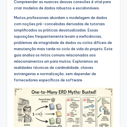
Compreender as nuances dessas conexões é vital para
s
criar modelos de dados robustos e escalonáveis.
&
Muitos profissionais abordam o modelagem de dados
S
com noções pré-concebidas derivadas de tutoriais
simplificados ou práticas desatualizadas. Essas
o
suposições frequentemente levam a ineficiências,
f
problemas de integridade de dados ou ciclos difíceis de
manutenção mais tarde no ciclo de vida do projeto. Este
t
guia analisa os mitos comuns relacionados aos
w
relacionamentos um para muitos. Exploramos as
realidades técnicas de cardinalidade, chaves
a
estrangeiras e normalização, sem depender de
r
fornecedores específicos de software.
e
I
n
d
u