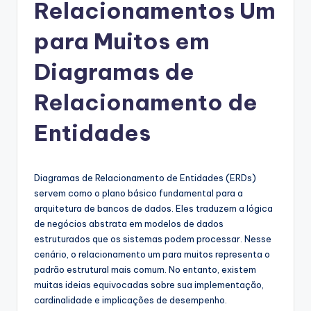
g
Relacionamentos Um
u
para Muitos em
e
Diagramas de
s
e
Relacionamento de
-
Entidades
A
I
Diagramas de Relacionamento de Entidades (ERDs)
I
servem como o plano básico fundamental para a
n
arquitetura de bancos de dados. Eles traduzem a lógica
de negócios abstrata em modelos de dados
si
estruturados que os sistemas podem processar. Nesse
g
cenário, o relacionamento um para muitos representa o
padrão estrutural mais comum. No entanto, existem
h
muitas ideias equivocadas sobre sua implementação,
t
cardinalidade e implicações de desempenho.