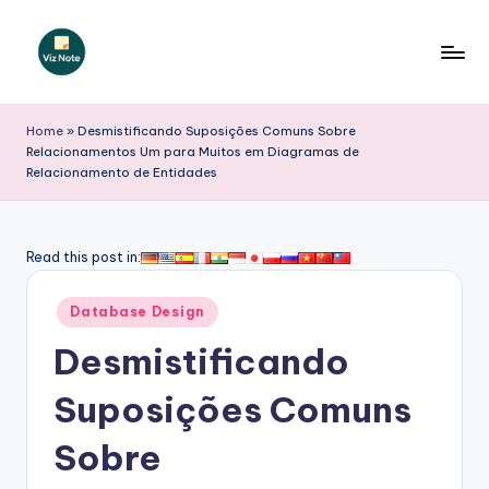
Skip
to
V
content
iz
Home
»
Desmistificando Suposições Comuns Sobre
Relacionamentos Um para Muitos em Diagramas de
N
Relacionamento de Entidades
o
t
Read this post in:
e
P
Posted
Database Design
in
o
Desmistificando
r
Suposições Comuns
t
Sobre
u