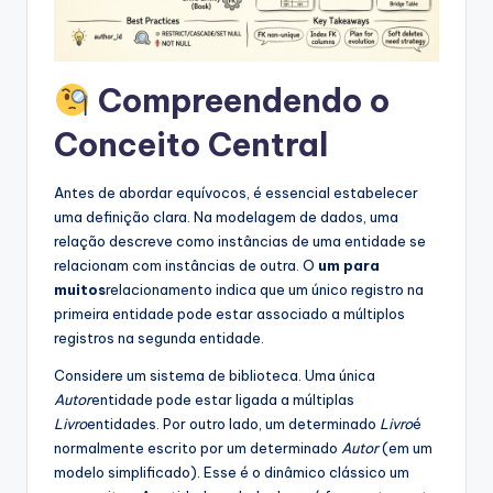
s
t
Compreendendo o
r
Conceito Central
y
U
Antes de abordar equívocos, é essencial estabelecer
p
uma definição clara. Na modelagem de dados, uma
relação descreve como instâncias de uma entidade se
d
relacionam com instâncias de outra. O
um para
a
muitos
relacionamento indica que um único registro na
primeira entidade pode estar associado a múltiplos
t
registros na segunda entidade.
e
Considere um sistema de biblioteca. Uma única
s
Autor
entidade pode estar ligada a múltiplas
Livro
entidades. Por outro lado, um determinado
Livro
é
normalmente escrito por um determinado
Autor
(em um
modelo simplificado). Esse é o dinâmico clássico um