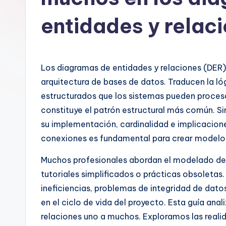
n
entidades y relac
is
h
Los diagramas de entidades y relaciones (DER)
-
arquitectura de bases de datos. Traducen la l
A
estructurados que los sistemas pueden procesa
constituye el patrón estructural más común. 
I
su implementación, cardinalidad e implicacion
I
conexiones es fundamental para crear modelos
n
Muchos profesionales abordan el modelado de
tutoriales simplificados o prácticas obsoleta
si
ineficiencias, problemas de integridad de dato
g
en el ciclo de vida del proyecto. Esta guía ana
relaciones uno a muchos. Exploramos las realid
h