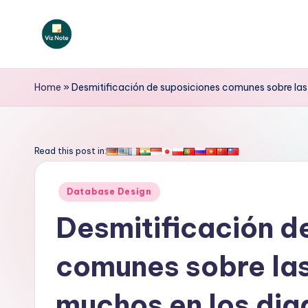
Saltar
al
V
contenido
iz
Home
»
Desmitificación de suposiciones comunes sobre las
N
o
Read this post in:
t
Publicado
Database Design
e
en
Desmitificación d
S
comunes sobre las
p
a
muchos en los di