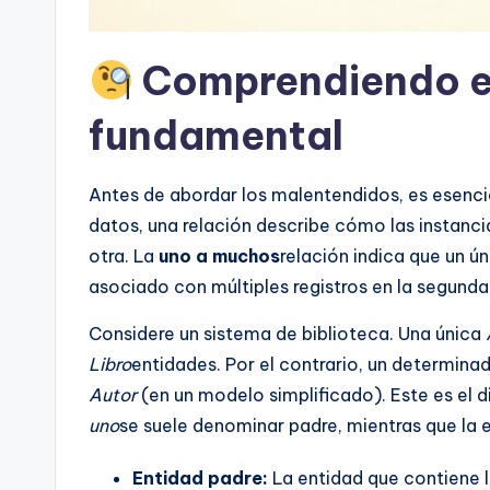
I
n
Comprendiendo e
d
fundamental
u
s
Antes de abordar los malentendidos, es esencia
datos, una relación describe cómo las instanci
tr
otra. La
uno a muchos
relación indica que un ú
y
asociado con múltiples registros en la segunda
U
Considere un sistema de biblioteca. Una única
Libro
entidades. Por el contrario, un determina
p
Autor
(en un modelo simplificado). Este es el 
d
uno
se suele denominar padre, mientras que la 
a
Entidad padre:
La entidad que contiene l