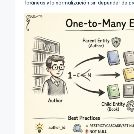
foráneas y la normalización sin depender de p
t
s
&
S
o
ft
w
a
r
e