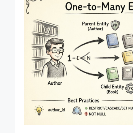
s
&
S
o
ft
w
a
r
e
I