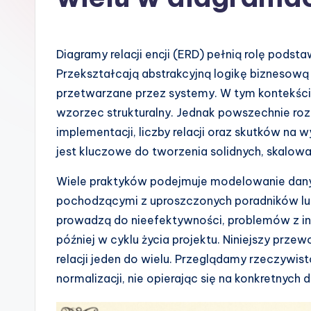
s
h
Diagramy relacji encji (ERD) pełnią rolę pods
-
Przekształcają abstrakcyjną logikę biznesową
przetwarzane przez systemy. W tym kontekście
A
wzorzec strukturalny. Jednak powszechnie roz
I
implementacji, liczby relacji oraz skutków na
jest kluczowe do tworzenia solidnych, skalowa
I
Wiele praktyków podejmuje modelowanie dany
n
pochodzącymi z uproszczonych poradników lub
si
prowadzą do nieefektywności, problemów z in
później w cyklu życia projektu. Niniejszy prz
g
relacji jeden do wielu. Przeglądamy rzeczywisto
h
normalizacji, nie opierając się na konkretny
t