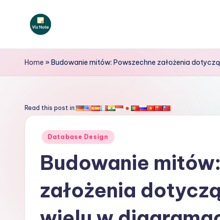
Skip
to
V
content
iz
Home
»
Budowanie mitów: Powszechne założenia dotyczące r
N
o
Read this post in:
t
Posted
Database Design
e
in
Budowanie mitów
P
założenia dotyczą
o
li
wielu w diagramach