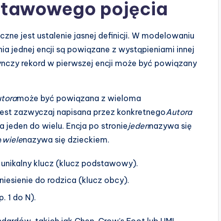
stawowego pojęcia
ne jest ustalenie jasnej definicji. W modelowaniu
nia jednej encji są powiązane z wystąpieniami innej
nczy rekord w pierwszej encji może być powiązany
tora
może być powiązana z wieloma
jest zazwyczaj napisana przez konkretnego
Autora
 jeden do wielu. Encja po stronie
jeden
nazywa się
e
wiele
nazywa się dzieckiem.
unikalny klucz (klucz podstawowy).
esienie do rodzica (klucz obcy).
. 1 do N).
ndardów, takich jak Chen, Crow’s Foot lub UML.