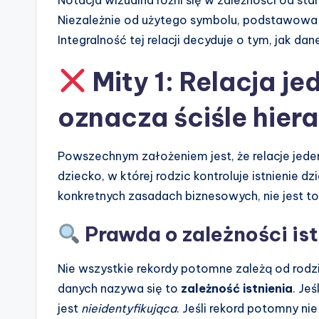
e
Niezależnie od użytego symbolu, podstawowa
Integralność tej relacji decyduje o tym, jak d
s
Mity 1: Relacja j
oznacza ściśle hier
Powszechnym założeniem jest, że relacje jeden
dziecko, w której rodzic kontroluje istnienie 
konkretnych zasadach biznesowych, nie jest t
Prawda o zależności ist
Nie wszystkie rekordy potomne zależą od rodzi
danych nazywa się to
zależność istnienia
. Je
jest
nieidentyfikująca
. Jeśli rekord potomny nie