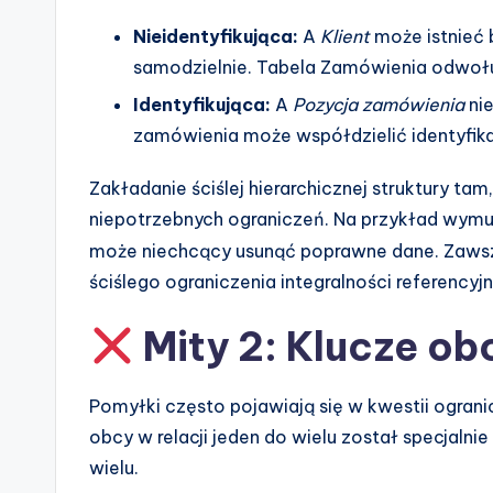
Nieidentyfikująca:
A
Klient
może istnieć
samodzielnie. Tabela Zamówienia odwołuj
Identyfikująca:
A
Pozycja zamówienia
nie
zamówienia może współdzielić identyfi
Zakładanie ściślej hierarchicznej struktury ta
niepotrzebnych ograniczeń. Na przykład wym
może niechcący usunąć poprawne dane. Zaws
ściślego ograniczenia integralności referencyjn
Mity 2: Klucze ob
Pomyłki często pojawiają się w kwestii ograni
obcy w relacji jeden do wielu został specjalni
wielu.