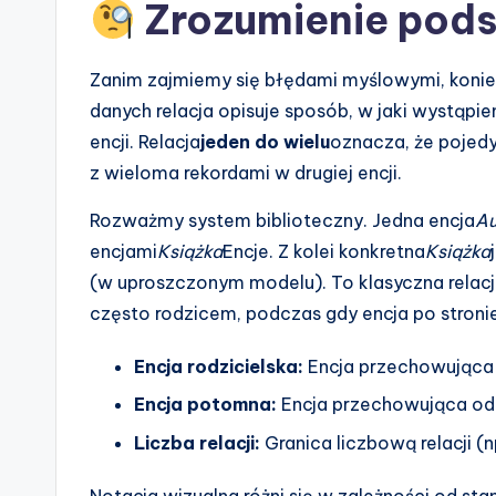
n
Zrozumienie pod
d
Zanim zajmiemy się błędami myślowymi, koniecz
u
danych relacja opisuje sposób, w jaki wystąpie
s
encji. Relacja
jeden do wielu
oznacza, że pojedy
z wieloma rekordami w drugiej encji.
tr
Rozważmy system biblioteczny. Jedna encja
Au
y
encjami
Książka
Encje. Z kolei konkretna
Książka
U
(w uproszczonym modelu). To klasyczna relacja
często rodzicem, podczas gdy encja po stroni
p
Encja rodzicielska:
Encja przechowująca 
d
Encja potomna:
Encja przechowująca odni
a
Liczba relacji:
Granica liczbową relacji (np
t
Notacja wizualna różni się w zależności od sta