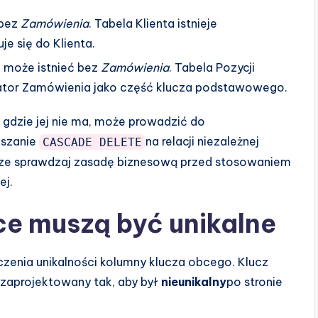
 bez
Zamówienia
. Tabela Klienta istnieje
e się do Klienta.
 może istnieć bez
Zamówienia
. Tabela Pozycji
kator Zamówienia jako część klucza podstawowego.
m, gdzie jej nie ma, może prowadzić do
uszanie
na relacji niezależnej
CASCADE DELETE
ze sprawdzaj zasadę biznesową przed stosowaniem
ej.
ce muszą być unikalne
czenia unikalności kolumny klucza obcego. Klucz
e zaprojektowany tak, aby był
nieunikalny
po stronie