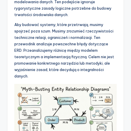
modelowania danych. Ten podejście ignoruje
t
rygorystyczne zasady logiczne potrzebne do budowy
w
trwałości środowiska danych.
a
Aby budować systemy, które przetrwają, musimy
spojrzeć poza szum. Musimy zrozumieć rzeczywistości
r
techniczne relacji, ograniczeń i normalizacji. Ten
e
przewodnik analizuje powszechne błędy dotyczące
ERD. Przeanalizujemy różnicę między modelem
I
teoretycznym a implementacją fizyczną. Celem nie jest
n
promowanie konkretnego narzędzia lub metodyki, ale
wyjaśnienie zasad, które decydują o integralności
d
danych.
u
s
t
r
y
U