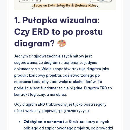
p
d
1. Pułapka wizualna:
a
Czy ERD to po prostu
t
diagram?
e
s
Jednym z najpowszechniejszych mitów jest
sugerowanie, że diagram relacji encji to jedynie
dokumentacja. Wiele zespołów traktuje diagram jako
produkt końcowy projektu, coś stworzonego po
napisaniu kodu, aby zadowolić stakeholderów. To
podejście jest fundamentalnie błędne. Diagram ERD to
kontrakt logiczny, a nie obraz.
Gdy diagram ERD traktowany jest jako postrzegany
efekt wizualny, pojawiają się różne ryzyka:
Odchylenie schematu:
Struktura bazy danych
odbiega od zaplanowanego projektu, co prowadzi