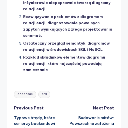
inżynierowie niepoprawnie tworzą diagramy
relacji encji
Rozwiązywanie problemów z diagramem
relacji encji: diagnozowanie powolnych
zapytań wynikających z złego projektowania
schematu
Ostateczny przegląd semantyki diagramów
relacji encji w środowiskach SQL i NoSQL
Rozkład składników elementów diagramu
relacji encji, które najczęściej powodują
zamieszanie
Tags:
academic
erd
Post
Previous Post
Next Post
Typowe błędy, które
Budowanie mitów:
navigation
seniorzy backendowi
Powszechne założenia