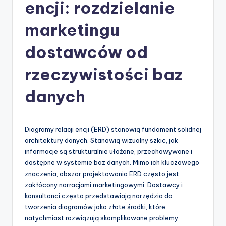
-
encji: rozdzielanie
A
marketingu
I
dostawców od
I
n
rzeczywistości baz
si
danych
g
h
Diagramy relacji encji (ERD) stanowią fundament solidnej
t
architektury danych. Stanowią wizualny szkic, jak
s
informacje są strukturalnie ułożone, przechowywane i
dostępne w systemie baz danych. Mimo ich kluczowego
&
znaczenia, obszar projektowania ERD często jest
S
zakłócony narracjami marketingowymi. Dostawcy i
konsultanci często przedstawiają narzędzia do
o
tworzenia diagramów jako złote środki, które
f
natychmiast rozwiązują skomplikowane problemy