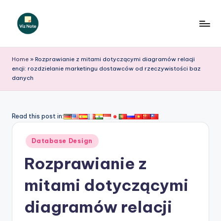
Skip
to
V
content
iz
Home
»
Rozprawianie z mitami dotyczącymi diagramów relacji
encji: rozdzielanie marketingu dostawców od rzeczywistości baz
N
danych
o
t
Read this post in:
e
P
Posted
Database Design
in
o
Rozprawianie z
li
mitami dotyczącymi
s
diagramów relacji
h