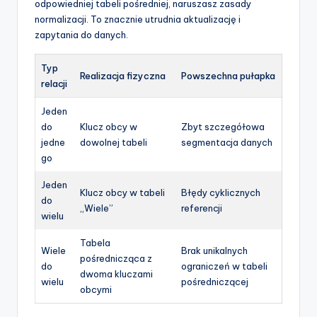
odpowiedniej tabeli pośredniej, naruszasz zasady
normalizacji. To znacznie utrudnia aktualizację i
zapytania do danych.
Typ
Realizacja fizyczna
Powszechna pułapka
relacji
Jeden
do
Klucz obcy w
Zbyt szczegółowa
jedne
dowolnej tabeli
segmentacja danych
go
Jeden
Klucz obcy w tabeli
Błędy cyklicznych
do
„Wiele”
referencji
wielu
Tabela
Wiele
Brak unikalnych
pośrednicząca z
do
ograniczeń w tabeli
dwoma kluczami
wielu
pośredniczącej
obcymi