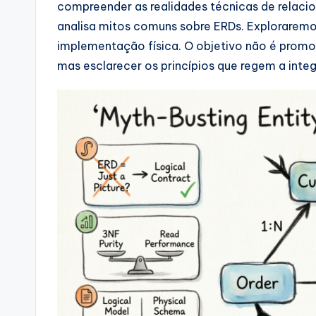
compreender as realidades técnicas de relacio
si
analisa mitos comuns sobre ERDs. Exploraremo
implementação física. O objetivo não é prom
g
mas esclarecer os princípios que regem a inte
h
t
s
&
S
o
ft
w