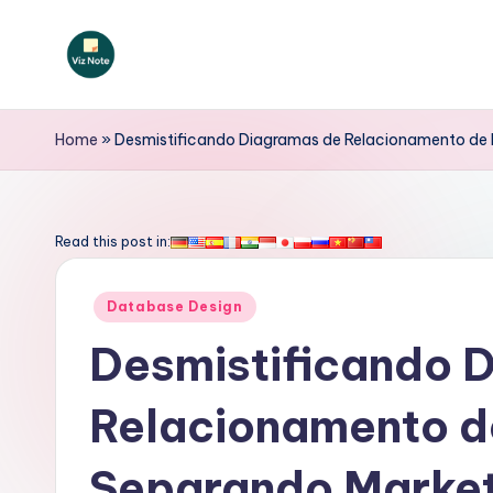
Skip
to
V
content
iz
Home
»
Desmistificando Diagramas de Relacionamento de 
N
o
Read this post in:
t
Posted
Database Design
e
in
Desmistificando 
P
Relacionamento d
o
rt
Separando Market