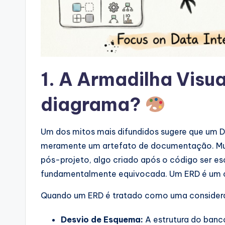
a
r
e
I
1. A Armadilha Visu
n
diagrama?
d
u
Um dos mitos mais difundidos sugere que um 
meramente um artefato de documentação. Mu
s
pós-projeto, algo criado após o código ser esc
tr
fundamentalmente equivocada. Um ERD é um c
y
Quando um ERD é tratado como uma consideraçã
U
Desvio de Esquema:
A estrutura do banc