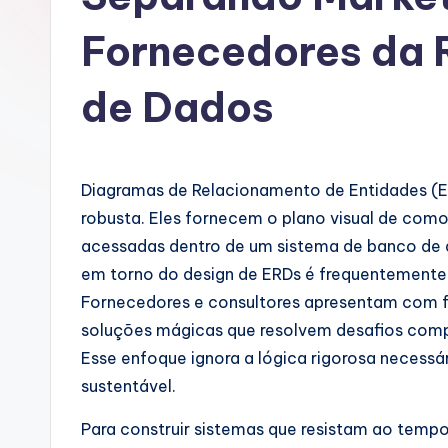
u
Fornecedores da 
g
de Dados
u
e
s
Diagramas de Relacionamento de Entidades (E
robusta. Eles fornecem o plano visual de com
e
acessadas dentro de um sistema de banco de d
-
em torno do design de ERDs é frequentemente 
Fornecedores e consultores apresentam com 
A
soluções mágicas que resolvem desafios com
I
Esse enfoque ignora a lógica rigorosa necessá
sustentável.
I
Para construir sistemas que resistam ao temp
n