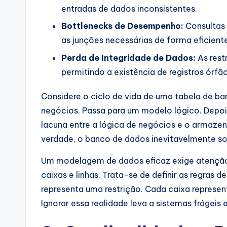
p
entradas de dados inconsistentes.
Bottlenecks de Desempenho:
Consultas 
d
as junções necessárias de forma eficient
a
Perda de Integridade de Dados:
As rest
t
permitindo a existência de registros órfão
e
Considere o ciclo de vida de uma tabela de b
negócios. Passa para um modelo lógico. Depoi
s
lacuna entre a lógica de negócios e o armaze
verdade, o banco de dados inevitavelmente s
Um modelagem de dados eficaz exige atenção 
caixas e linhas. Trata-se de definir as regras
representa uma restrição. Cada caixa represe
Ignorar essa realidade leva a sistemas frágeis e