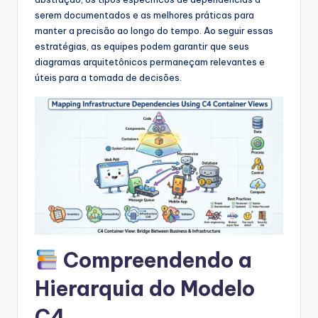
s
serem documentados e as melhores práticas para
&
manter a precisão ao longo do tempo. Ao seguir essas
estratégias, as equipes podem garantir que seus
S
diagramas arquitetônicos permaneçam relevantes e
o
úteis para a tomada de decisões.
f
t
w
a
r
e
I
Compreendendo a
n
Hierarquia do Modelo
d
C4
u