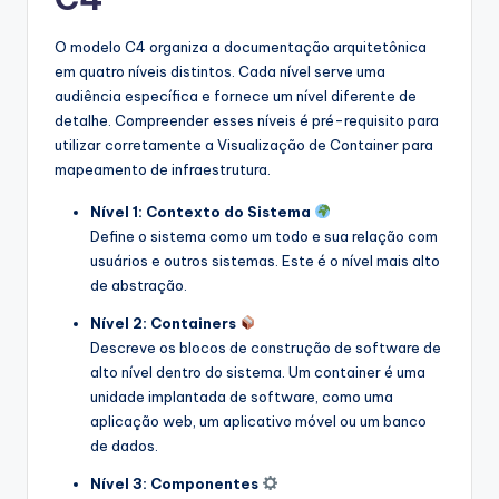
s
O modelo C4 organiza a documentação arquitetônica
t
em quatro níveis distintos. Cada nível serve uma
audiência específica e fornece um nível diferente de
r
detalhe. Compreender esses níveis é pré-requisito para
y
utilizar corretamente a Visualização de Container para
mapeamento de infraestrutura.
U
p
Nível 1: Contexto do Sistema
Define o sistema como um todo e sua relação com
d
usuários e outros sistemas. Este é o nível mais alto
a
de abstração.
t
Nível 2: Containers
Descreve os blocos de construção de software de
e
alto nível dentro do sistema. Um container é uma
s
unidade implantada de software, como uma
aplicação web, um aplicativo móvel ou um banco
de dados.
Nível 3: Componentes