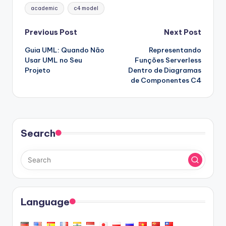
Tags:
academic
c4 model
Post
Previous Post
Next Post
Guia UML: Quando Não
Representando
navigation
Usar UML no Seu
Funções Serverless
Projeto
Dentro de Diagramas
de Componentes C4
Search
Language