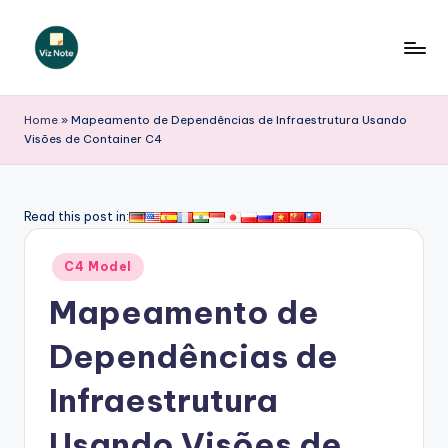
Skip
to
V
content
iz
Home
»
Mapeamento de Dependências de Infraestrutura Usando
Visões de Container C4
N
o
t
Read this post in:
e
Posted
C4 Model
P
in
Mapeamento de
o
r
Dependências de
t
Infraestrutura
u
Usando Visões de