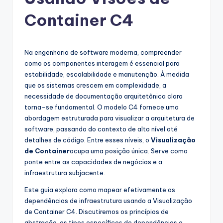
g
u
Container C4
e
s
Na engenharia de software moderna, compreender
e
como os componentes interagem é essencial para
estabilidade, escalabilidade e manutenção. À medida
-
que os sistemas crescem em complexidade, a
A
necessidade de documentação arquitetônica clara
torna-se fundamental. O modelo C4 fornece uma
I
abordagem estruturada para visualizar a arquitetura de
I
software, passando do contexto de alto nível até
detalhes de código. Entre esses níveis, o
Visualização
n
de Container
ocupa uma posição única. Serve como
si
ponte entre as capacidades de negócios e a
infraestrutura subjacente.
g
Este guia explora como mapear efetivamente as
h
dependências de infraestrutura usando a Visualização
t
de Container C4. Discutiremos os princípios de
abstração, os tipos específicos de dependências a