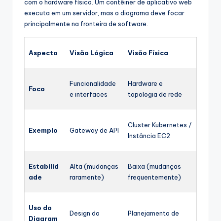
com o hardware físico. Um contêiner de aplicativo web
executa em um servidor, mas o diagrama deve focar
principalmente na fronteira de software.
Aspecto
Visão Lógica
Visão Física
Funcionalidade
Hardware e
Foco
e interfaces
topologia de rede
Cluster Kubernetes /
Exemplo
Gateway de API
Instância EC2
Estabilid
Alta (mudanças
Baixa (mudanças
ade
raramente)
frequentemente)
Uso do
Design do
Planejamento de
Diagram