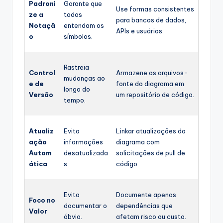
Padroni
Garante que
Use formas consistentes
ze a
todos
para bancos de dados,
Notaçã
entendam os
APIs e usuários.
o
símbolos.
Rastreia
Control
Armazene os arquivos-
mudanças ao
e de
fonte do diagrama em
longo do
Versão
um repositório de código.
tempo.
Atualiz
Evita
Linkar atualizações do
ação
informações
diagrama com
Autom
desatualizada
solicitações de pull de
ática
s.
código.
Evita
Documente apenas
Foco no
documentar o
dependências que
Valor
óbvio.
afetam risco ou custo.