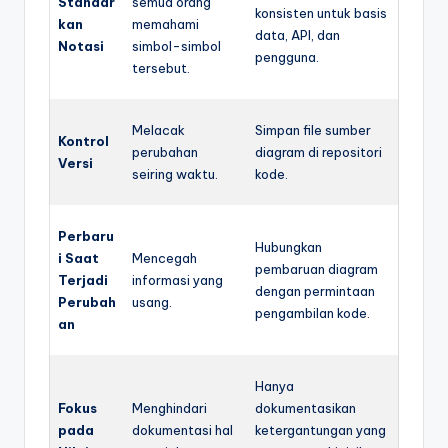
Standar
semua orang
konsisten untuk basis
kan
memahami
data, API, dan
Notasi
simbol-simbol
pengguna.
tersebut.
Melacak
Simpan file sumber
Kontrol
perubahan
diagram di repositori
Versi
seiring waktu.
kode.
Perbaru
Hubungkan
i Saat
Mencegah
pembaruan diagram
Terjadi
informasi yang
dengan permintaan
Perubah
usang.
pengambilan kode.
an
Hanya
Fokus
Menghindari
dokumentasikan
pada
dokumentasi hal
ketergantungan yang