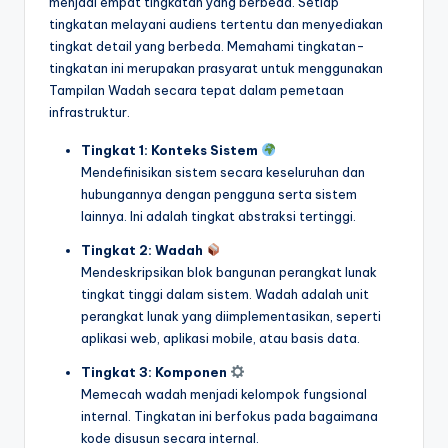
menjadi empat tingkatan yang berbeda. Setiap
t
tingkatan melayani audiens tertentu dan menyediakan
tingkat detail yang berbeda. Memahami tingkatan-
r
tingkatan ini merupakan prasyarat untuk menggunakan
y
Tampilan Wadah secara tepat dalam pemetaan
infrastruktur.
U
Tingkat 1: Konteks Sistem
p
Mendefinisikan sistem secara keseluruhan dan
d
hubungannya dengan pengguna serta sistem
lainnya. Ini adalah tingkat abstraksi tertinggi.
a
Tingkat 2: Wadah
t
Mendeskripsikan blok bangunan perangkat lunak
e
tingkat tinggi dalam sistem. Wadah adalah unit
perangkat lunak yang diimplementasikan, seperti
s
aplikasi web, aplikasi mobile, atau basis data.
Tingkat 3: Komponen
Memecah wadah menjadi kelompok fungsional
internal. Tingkatan ini berfokus pada bagaimana
kode disusun secara internal.