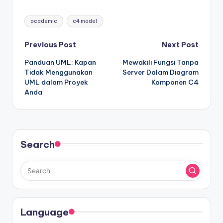
Tags:
academic
c4 model
Post
Previous Post
Next Post
Panduan UML: Kapan
Mewakili Fungsi Tanpa
navigation
Tidak Menggunakan
Server Dalam Diagram
UML dalam Proyek
Komponen C4
Anda
Search
Language