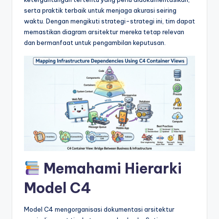
&
serta praktik terbaik untuk menjaga akurasi seiring
S
waktu. Dengan mengikuti strategi-strategi ini, tim dapat
memastikan diagram arsitektur mereka tetap relevan
o
dan bermanfaat untuk pengambilan keputusan.
f
t
w
a
r
e
I
Memahami Hierarki
n
d
Model C4
u
Model C4 mengorganisasi dokumentasi arsitektur
s