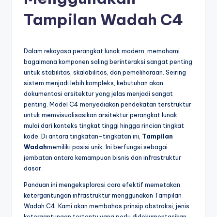
e
si
Tampilan Wadah C4
a
n
Dalam rekayasa perangkat lunak modern, memahami
-
bagaimana komponen saling berinteraksi sangat penting
untuk stabilitas, skalabilitas, dan pemeliharaan. Seiring
A
sistem menjadi lebih kompleks, kebutuhan akan
I
dokumentasi arsitektur yang jelas menjadi sangat
penting. Model C4 menyediakan pendekatan terstruktur
I
untuk memvisualisasikan arsitektur perangkat lunak,
n
mulai dari konteks tingkat tinggi hingga rincian tingkat
kode. Di antara tingkatan-tingkatan ini,
Tampilan
si
Wadah
memiliki posisi unik. Ini berfungsi sebagai
g
jembatan antara kemampuan bisnis dan infrastruktur
dasar.
h
Panduan ini mengeksplorasi cara efektif memetakan
t
ketergantungan infrastruktur menggunakan Tampilan
s
Wadah C4. Kami akan membahas prinsip abstraksi, jenis
ketergantungan tertentu yang perlu didokumentasikan,