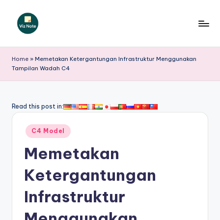
Skip
to
V
content
iz
Home
»
Memetakan Ketergantungan Infrastruktur Menggunakan
Tampilan Wadah C4
N
o
t
Read this post in:
e
Posted
C4 Model
I
in
Memetakan
n
d
Ketergantungan
o
Infrastruktur
n
Menggunakan