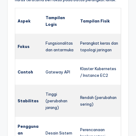
Tampilan
Aspek
Tampilan Fisik
Logis
Fungsionalitas
Perangkat keras dan
Fokus
dan antarmuka
topologi jaringan
Klaster Kubernetes
Contoh
Gateway API
/ Instance EC2
Tinggi
Rendah (perubahan
Stabilitas
(perubahan
sering)
jarang)
Pengguna
Perencanaan
an
Desain Sistem