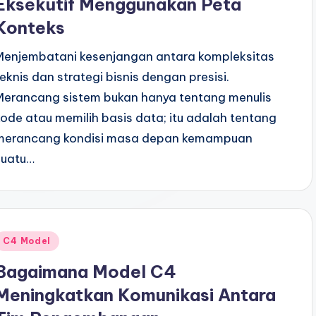
Eksekutif Menggunakan Peta
Konteks
Menjembatani kesenjangan antara kompleksitas
teknis dan strategi bisnis dengan presisi.
Merancang sistem bukan hanya tentang menulis
kode atau memilih basis data; itu adalah tentang
merancang kondisi masa depan kemampuan
suatu…
Posted
C4 Model
n
Bagaimana Model C4
Meningkatkan Komunikasi Antara