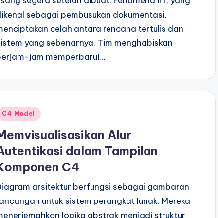
usang segera setelah dibuat. Fenomena ini, yang
dikenal sebagai pembusukan dokumentasi,
menciptakan celah antara rencana tertulis dan
sistem yang sebenarnya. Tim menghabiskan
berjam-jam memperbarui…
Posted
C4 Model
n
Memvisualisasikan Alur
Autentikasi dalam Tampilan
Komponen C4
Diagram arsitektur berfungsi sebagai gambaran
rancangan untuk sistem perangkat lunak. Mereka
menerjemahkan logika abstrak menjadi struktur