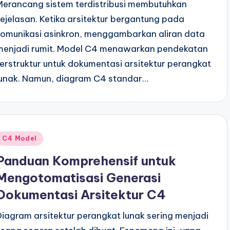
Merancang sistem terdistribusi membutuhkan
kejelasan. Ketika arsitektur bergantung pada
komunikasi asinkron, menggambarkan aliran data
menjadi rumit. Model C4 menawarkan pendekatan
terstruktur untuk dokumentasi arsitektur perangkat
lunak. Namun, diagram C4 standar…
Posted
C4 Model
n
Panduan Komprehensif untuk
Mengotomatisasi Generasi
Dokumentasi Arsitektur C4
Diagram arsitektur perangkat lunak sering menjadi