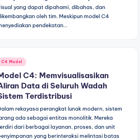
visual yang dapat dipahami, dibahas, dan
dikembangkan oleh tim. Meskipun model C4
menyediakan pendekatan…
Posted
C4 Model
n
Model C4: Memvisualisasikan
Aliran Data di Seluruh Wadah
Sistem Terdistribusi
Dalam rekayasa perangkat lunak modern, sistem
jarang ada sebagai entitas monolitik. Mereka
terdiri dari berbagai layanan, proses, dan unit
penyimpanan yang berinteraksi melintasi batas