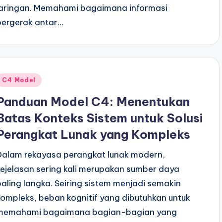
jaringan. Memahami bagaimana informasi
bergerak antar…
Posted
C4 Model
n
Panduan Model C4: Menentukan
Batas Konteks Sistem untuk Solusi
Perangkat Lunak yang Kompleks
Dalam rekayasa perangkat lunak modern,
kejelasan sering kali merupakan sumber daya
paling langka. Seiring sistem menjadi semakin
kompleks, beban kognitif yang dibutuhkan untuk
memahami bagaimana bagian-bagian yang