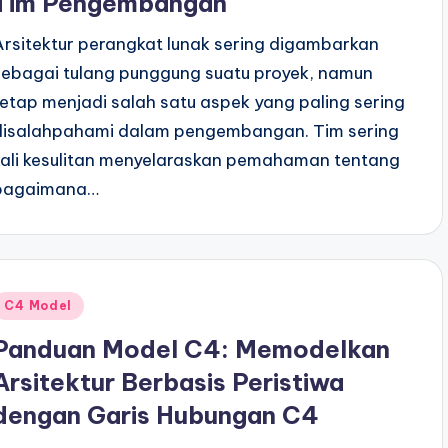
Tim Pengembangan
Arsitektur perangkat lunak sering digambarkan
sebagai tulang punggung suatu proyek, namun
tetap menjadi salah satu aspek yang paling sering
disalahpahami dalam pengembangan. Tim sering
kali kesulitan menyelaraskan pemahaman tentang
bagaimana…
Posted
C4 Model
n
Panduan Model C4: Memodelkan
Arsitektur Berbasis Peristiwa
dengan Garis Hubungan C4