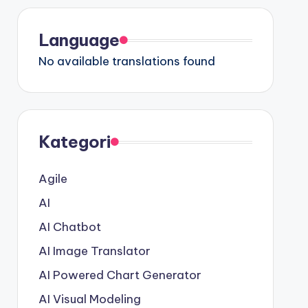
Language
No available translations found
Kategori
Agile
AI
AI Chatbot
AI Image Translator
AI Powered Chart Generator
AI Visual Modeling