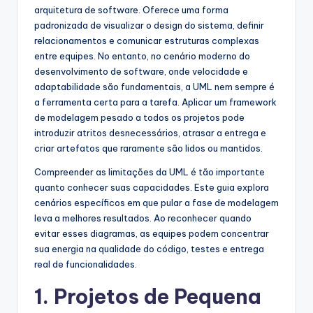
arquitetura de software. Oferece uma forma
s
padronizada de visualizar o design do sistema, definir
t
relacionamentos e comunicar estruturas complexas
entre equipes. No entanto, no cenário moderno do
r
desenvolvimento de software, onde velocidade e
y
adaptabilidade são fundamentais, a UML nem sempre é
a ferramenta certa para a tarefa. Aplicar um framework
U
de modelagem pesado a todos os projetos pode
p
introduzir atritos desnecessários, atrasar a entrega e
criar artefatos que raramente são lidos ou mantidos.
d
Compreender as limitações da UML é tão importante
a
quanto conhecer suas capacidades. Este guia explora
t
cenários específicos em que pular a fase de modelagem
leva a melhores resultados. Ao reconhecer quando
e
evitar esses diagramas, as equipes podem concentrar
s
sua energia na qualidade do código, testes e entrega
real de funcionalidades.
1. Projetos de Pequena