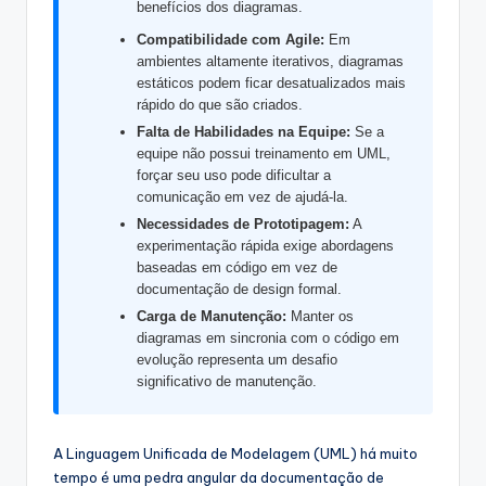
benefícios dos diagramas.
s
Compatibilidade com Agile:
Em
&
ambientes altamente iterativos, diagramas
S
estáticos podem ficar desatualizados mais
rápido do que são criados.
o
Falta de Habilidades na Equipe:
Se a
f
equipe não possui treinamento em UML,
forçar seu uso pode dificultar a
t
comunicação em vez de ajudá-la.
w
Necessidades de Prototipagem:
A
experimentação rápida exige abordagens
a
baseadas em código em vez de
documentação de design formal.
r
Carga de Manutenção:
Manter os
e
diagramas em sincronia com o código em
evolução representa um desafio
I
significativo de manutenção.
n
d
A Linguagem Unificada de Modelagem (UML) há muito
u
tempo é uma pedra angular da documentação de