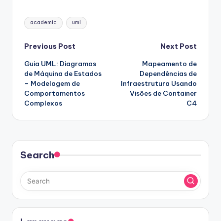
Tags:
academic
uml
Post
Previous Post
Next Post
Guia UML: Diagramas
Mapeamento de
navigation
de Máquina de Estados
Dependências de
– Modelagem de
Infraestrutura Usando
Comportamentos
Visões de Container
Complexos
C4
Search