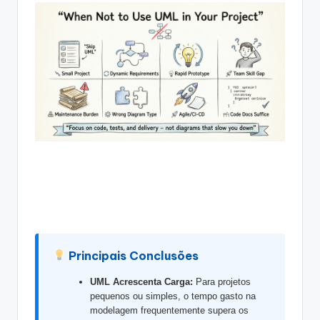
g
u
e
s
e
-
A
I
I
n
si
Principais Conclusões
g
h
UML Acrescenta Carga:
Para projetos
pequenos ou simples, o tempo gasto na
t
modelagem frequentemente supera os