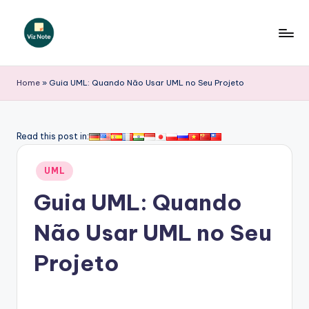
Skip
to
V
content
iz
Home
»
Guia UML: Quando Não Usar UML no Seu Projeto
N
o
Read this post in:
t
Posted
e
UML
in
P
Guia UML: Quando
o
Não Usar UML no Seu
r
Projeto
t
u