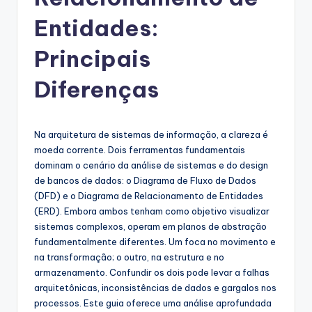
g
u
Entidades:
e
Principais
s
Diferenças
e
-
A
Na arquitetura de sistemas de informação, a clareza é
moeda corrente. Dois ferramentas fundamentais
I
dominam o cenário da análise de sistemas e do design
I
de bancos de dados: o Diagrama de Fluxo de Dados
(DFD) e o Diagrama de Relacionamento de Entidades
n
(ERD). Embora ambos tenham como objetivo visualizar
si
sistemas complexos, operam em planos de abstração
fundamentalmente diferentes. Um foca no movimento e
g
na transformação; o outro, na estrutura e no
h
armazenamento. Confundir os dois pode levar a falhas
arquitetônicas, inconsistências de dados e gargalos nos
t
processos. Este guia oferece uma análise aprofundada