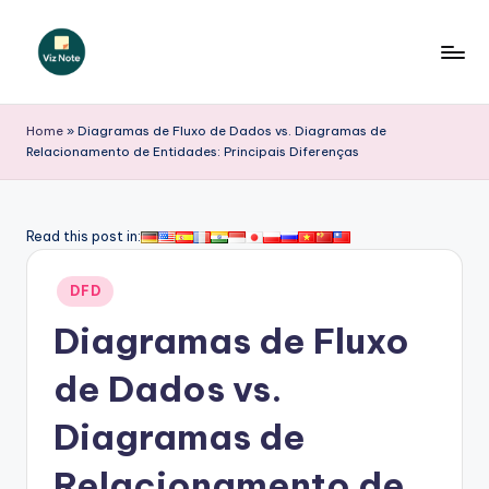
Skip
to
V
content
iz
Home
»
Diagramas de Fluxo de Dados vs. Diagramas de
Relacionamento de Entidades: Principais Diferenças
N
o
t
Read this post in:
e
Posted
DFD
P
in
Diagramas de Fluxo
o
r
de Dados vs.
t
Diagramas de
u
Relacionamento de