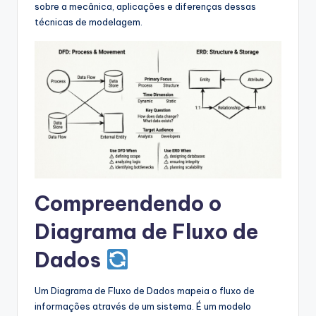
s
sobre a mecânica, aplicações e diferenças dessas
técnicas de modelagem.
&
S
o
f
t
w
a
r
Compreendendo o
e
Diagrama de Fluxo de
I
Dados
n
d
Um Diagrama de Fluxo de Dados mapeia o fluxo de
informações através de um sistema. É um modelo
u