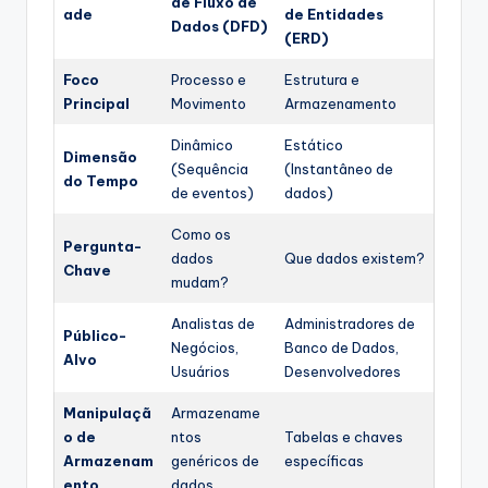
de Fluxo de
ade
de Entidades
Dados (DFD)
(ERD)
Foco
Processo e
Estrutura e
Principal
Movimento
Armazenamento
Dinâmico
Estático
Dimensão
(Sequência
(Instantâneo de
do Tempo
de eventos)
dados)
Como os
Pergunta-
dados
Que dados existem?
Chave
mudam?
Analistas de
Administradores de
Público-
Negócios,
Banco de Dados,
Alvo
Usuários
Desenvolvedores
Manipulaçã
Armazename
o de
ntos
Tabelas e chaves
Armazenam
genéricos de
específicas
ento
dados