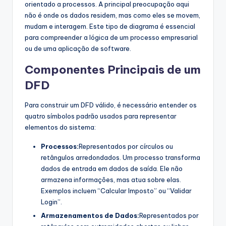
orientado a processos. A principal preocupação aqui
s
não é onde os dados residem, mas como eles se movem,
mudam e interagem. Este tipo de diagrama é essencial
t
para compreender a lógica de um processo empresarial
r
ou de uma aplicação de software.
y
Componentes Principais de um
U
DFD
p
Para construir um DFD válido, é necessário entender os
d
quatro símbolos padrão usados para representar
elementos do sistema:
a
t
Processos:
Representados por círculos ou
retângulos arredondados. Um processo transforma
e
dados de entrada em dados de saída. Ele não
s
armazena informações, mas atua sobre elas.
Exemplos incluem “Calcular Imposto” ou “Validar
Login”.
Armazenamentos de Dados:
Representados por