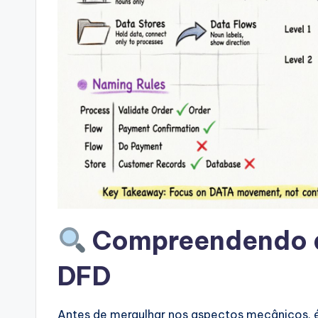
si
g
h
t
s
&
S
o
Compreendendo a
ft
DFD
w
Antes de mergulhar nos aspectos mecânicos, 