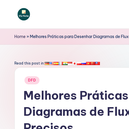
Skip
to
V
content
iz
Home
»
Melhores Práticas para Desenhar Diagramas de Flu
N
o
Read this post in:
t
Posted
DFD
e
in
Melhores Prática
P
Diagramas de Flu
o
rt
Precisos