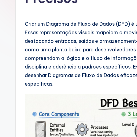
u
g
Criar um Diagrama de Fluxo de Dados (DFD) é u
u
Essas representações visuais mapeiam o movi
destacando entradas, saídas e armazenament
e
como uma planta baixa para desenvolvedores e
s
compreendam a lógica e o fluxo de informaçõe
disciplina e aderência a padrões específicos. E
e
desenhar Diagramas de Fluxo de Dados eficaz
-
específicas.
A
I
I
n