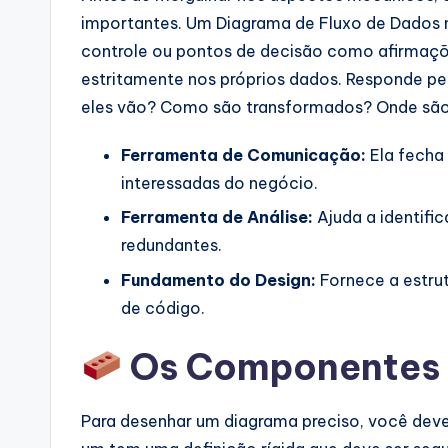
a
importantes. Um Diagrama de Fluxo de Dados n
r
controle ou pontos de decisão como afirmaçõe
estritamente nos próprios dados. Responde p
e
eles vão? Como são transformados? Onde sã
I
Ferramenta de Comunicação:
Ela fecha 
n
interessadas do negócio.
d
Ferramenta de Análise:
Ajuda a identifi
redundantes.
u
Fundamento do Design:
Fornece a estrut
s
de código.
tr
Os Componentes P
y
U
Para desenhar um diagrama preciso, você dev