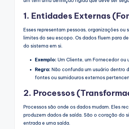
um tem uma definição rígida que deve ser segu
p
1. Entidades Externas (Fo
d
a
Esses representam pessoas, organizações ou 
limites do seu escopo. Os dados fluem para de
t
do sistema em si.
e
Exemplo:
Um Cliente, um Fornecedor ou
s
Regra:
Não confunda um usuário dentro 
fontes ou sumidouros externos pertencem
2. Processos (Transform
Processos são onde os dados mudam. Eles re
produzem dados de saída. São o coração do s
entrada e uma saída.