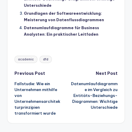
Unterschiede
Grundlagen der Softwareentwicklung:
Meisterung von Datenflussdiagrammen
Datenumlaufdiagramme für Business
Analysten: Ein praktischer Leitfaden
Tags:
academic
dfd
Post
Previous Post
Next Post
Fallstudie: Wie ein
Datenumlaufdiagramm
navigation
Unternehmen mithilfe
e im Vergleich zu
von
Entitäts-Beziehungs-
Unternehmensarchitek
Diagrammen: Wichtige
turprinzipien
Unterschiede
transformiert wurde