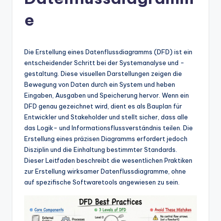
n
-
e
A
I
Die Erstellung eines Datenflussdiagramms (DFD) ist ein
In
entscheidender Schritt bei der Systemanalyse und -
gestaltung. Diese visuellen Darstellungen zeigen die
si
Bewegung von Daten durch ein System und heben
g
Eingaben, Ausgaben und Speicherung hervor. Wenn ein
DFD genau gezeichnet wird, dient es als Bauplan für
h
Entwickler und Stakeholder und stellt sicher, dass alle
t
das Logik- und Informationsflussverständnis teilen. Die
Erstellung eines präzisen Diagramms erfordert jedoch
s
Disziplin und die Einhaltung bestimmter Standards.
&
Dieser Leitfaden beschreibt die wesentlichen Praktiken
zur Erstellung wirksamer Datenflussdiagramme, ohne
S
auf spezifische Softwaretools angewiesen zu sein.
o
ft