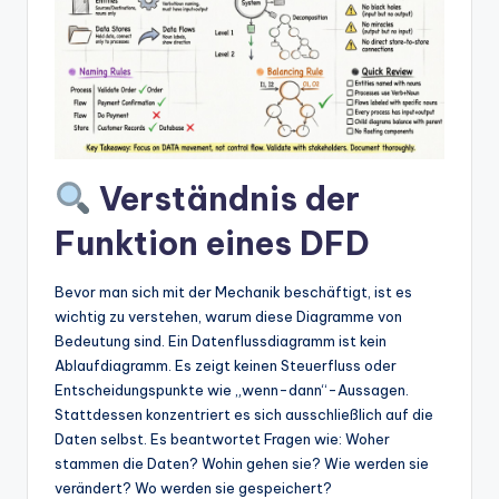
w
a
r
e
In
Verständnis der
d
u
Funktion eines DFD
s
Bevor man sich mit der Mechanik beschäftigt, ist es
tr
wichtig zu verstehen, warum diese Diagramme von
y
Bedeutung sind. Ein Datenflussdiagramm ist kein
Ablaufdiagramm. Es zeigt keinen Steuerfluss oder
U
Entscheidungspunkte wie „wenn-dann“-Aussagen.
p
Stattdessen konzentriert es sich ausschließlich auf die
Daten selbst. Es beantwortet Fragen wie: Woher
d
stammen die Daten? Wohin gehen sie? Wie werden sie
a
verändert? Wo werden sie gespeichert?