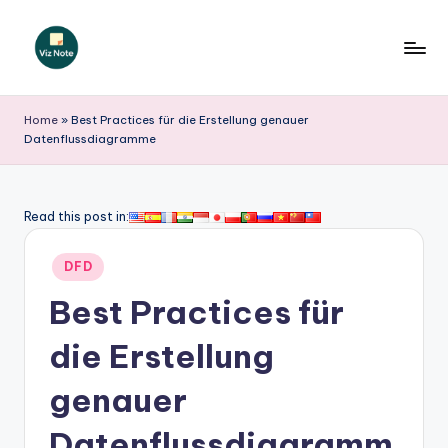
Skip
to
V
content
iz
Home
»
Best Practices für die Erstellung genauer
Datenflussdiagramme
N
o
t
Read this post in:
e
Posted
DFD
G
in
Best Practices für
e
r
die Erstellung
m
genauer
a
Datenflussdiagramm