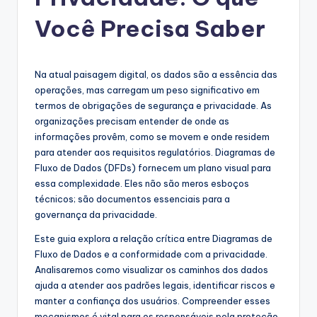
g
u
Você Precisa Saber
e
s
Na atual paisagem digital, os dados são a essência das
e
operações, mas carregam um peso significativo em
termos de obrigações de segurança e privacidade. As
-
organizações precisam entender de onde as
A
informações provêm, como se movem e onde residem
para atender aos requisitos regulatórios. Diagramas de
I
Fluxo de Dados (DFDs) fornecem um plano visual para
I
essa complexidade. Eles não são meros esboços
técnicos; são documentos essenciais para a
n
governança da privacidade.
si
Este guia explora a relação crítica entre Diagramas de
g
Fluxo de Dados e a conformidade com a privacidade.
Analisaremos como visualizar os caminhos dos dados
h
ajuda a atender aos padrões legais, identificar riscos e
t
manter a confiança dos usuários. Compreender esses
mecanismos é vital para os responsáveis pela proteção