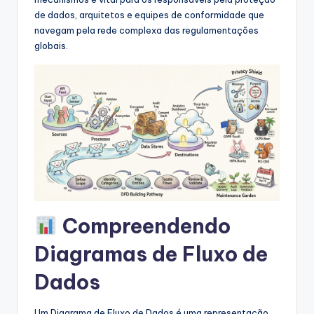
s
de dados, arquitetos e equipes de conformidade que
&
navegam pela rede complexa das regulamentações
globais.
S
o
f
t
w
a
r
e
Compreendendo
I
Diagramas de Fluxo de
n
Dados
d
u
Um Diagrama de Fluxo de Dados é uma representação