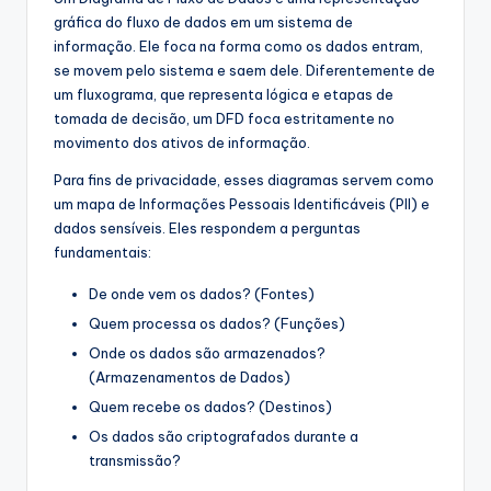
gráfica do fluxo de dados em um sistema de
s
informação. Ele foca na forma como os dados entram,
t
se movem pelo sistema e saem dele. Diferentemente de
um fluxograma, que representa lógica e etapas de
r
tomada de decisão, um DFD foca estritamente no
y
movimento dos ativos de informação.
U
Para fins de privacidade, esses diagramas servem como
um mapa de Informações Pessoais Identificáveis (PII) e
p
dados sensíveis. Eles respondem a perguntas
d
fundamentais:
a
De onde vem os dados? (Fontes)
t
Quem processa os dados? (Funções)
e
Onde os dados são armazenados?
(Armazenamentos de Dados)
s
Quem recebe os dados? (Destinos)
Os dados são criptografados durante a
transmissão?