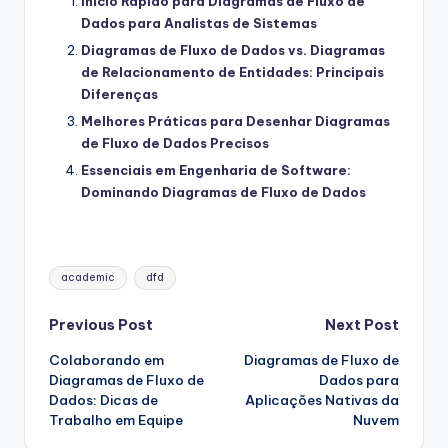
Início Rápido para Diagramas de Fluxo de
Dados para Analistas de Sistemas
Diagramas de Fluxo de Dados vs. Diagramas
de Relacionamento de Entidades: Principais
Diferenças
Melhores Práticas para Desenhar Diagramas
de Fluxo de Dados Precisos
Essenciais em Engenharia de Software:
Dominando Diagramas de Fluxo de Dados
Tags:
academic
dfd
Post
Previous Post
Next Post
Colaborando em
Diagramas de Fluxo de
navigation
Diagramas de Fluxo de
Dados para
Dados: Dicas de
Aplicações Nativas da
Trabalho em Equipe
Nuvem