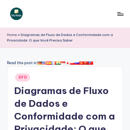
Skip
to
V
content
iz
Home
»
Diagramas de Fluxo de Dados e Conformidade com a
Privacidade: O que Você Precisa Saber
N
o
t
Read this post in:
e
Posted
DFD
P
in
Diagramas de Fluxo
o
r
de Dados e
t
Conformidade com a
u
Privacidade: O que