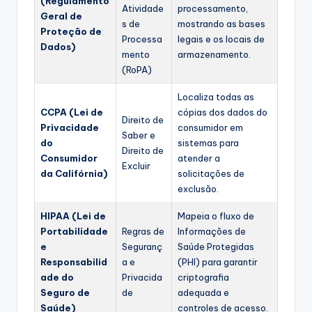
(Regulamento
Atividade
processamento,
Geral de
s de
mostrando as bases
Proteção de
Processa
legais e os locais de
Dados)
mento
armazenamento.
(RoPA)
Localiza todas as
CCPA (Lei de
cópias dos dados do
Direito de
Privacidade
consumidor em
Saber e
do
sistemas para
Direito de
Consumidor
atender a
Excluir
da Califórnia)
solicitações de
exclusão.
HIPAA (Lei de
Mapeia o fluxo de
Portabilidade
Regras de
Informações de
e
Seguranç
Saúde Protegidas
Responsabilid
a e
(PHI) para garantir
ade do
Privacida
criptografia
Seguro de
de
adequada e
Saúde)
controles de acesso.