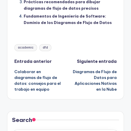
Prácticas recomendadas para dibujar
diagramas de flujo de datos precisos
Fundamentos de Ingeniería de Software:
Dominio de los Diagramas de Flujo de Datos
Etiquetas:
academic
dfd
Navegación
Entrada anterior
Siguiente entrada
Colaborar en
Diagramas de Flujo de
de
diagramas de flujo de
Datos para
datos: consejos para el
Aplicaciones Nativas
entradas
trabajo en equipo
en la Nube
Search