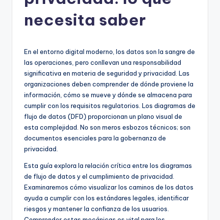
h
-
necesita saber
A
I
En el entorno digital moderno, los datos son la sangre de
I
las operaciones, pero conllevan una responsabilidad
significativa en materia de seguridad y privacidad. Las
n
organizaciones deben comprender de dónde proviene la
si
información, cómo se mueve y dónde se almacena para
cumplir con los requisitos regulatorios. Los diagramas de
g
flujo de datos (DFD) proporcionan un plano visual de
h
esta complejidad. No son meros esbozos técnicos; son
documentos esenciales para la gobernanza de
t
privacidad.
s
Esta guía explora la relación crítica entre los diagramas
&
de flujo de datos y el cumplimiento de privacidad.
Examinaremos cómo visualizar los caminos de los datos
S
ayuda a cumplir con los estándares legales, identificar
o
riesgos y mantener la confianza de los usuarios.
Comprender estas mecánicas es vital para los