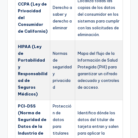
Localiza todas las
CCPA (Ley de
Derecho a
copias de los datos
Privacidad
saber y
del consumidor en los
del
derecho a
sistemas para cumplir
Consumidor
eliminar
con las solicitudes de
de California)
eliminación.
HIPAA (Ley
de
Normas
Mapa del flujo de la
Portabilidad
de
Información de Salud
y
seguridad
Protegida (PHI) para
Responsabilid
y
garantizar un cifrado
ad de
privacida
adecuado y controles
Seguros
d
de acceso.
Médicos)
PCI-DSS
Protecció
(Norma de
n de
Identifica dónde los
Seguridad de
datos
datos del titular de
Datos de la
para
tarjeta entran y salen
Industria de
titulares
para aplicar la