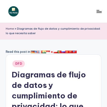
Saltar
al
V
contenido
iz
Home
»
Diagramas de flujo de datos y cumplimiento de privacidad:
lo que necesita saber
N
o
t
Read this post in:
e
Publicado
DFD
S
en
Diagramas de flujo
p
a
de datos y
ni
cumplimiento de
s
privacidad: lo que