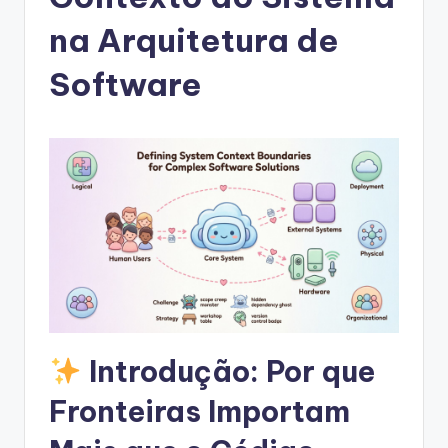
g
u
na Arquitetura de
e
Software
s
e
-
A
I
I
n
si
g
Introdução: Por que
h
Fronteiras Importam
t