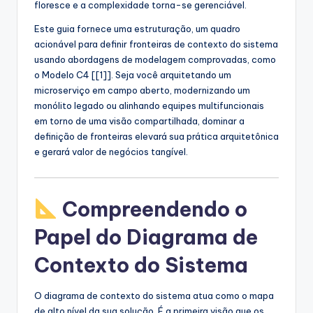
floresce e a complexidade torna-se gerenciável.
s
Este guia fornece uma estruturação, um quadro
t
acionável para definir fronteiras de contexto do sistema
usando abordagens de modelagem comprovadas, como
r
o Modelo C4 [[1]]. Seja você arquitetando um
y
microserviço em campo aberto, modernizando um
monólito legado ou alinhando equipes multifuncionais
U
em torno de uma visão compartilhada, dominar a
p
definição de fronteiras elevará sua prática arquitetônica
e gerará valor de negócios tangível.
d
a
t
Compreendendo o
e
Papel do Diagrama de
s
Contexto do Sistema
O diagrama de contexto do sistema atua como o mapa
de alto nível da sua solução. É a primeira visão que os