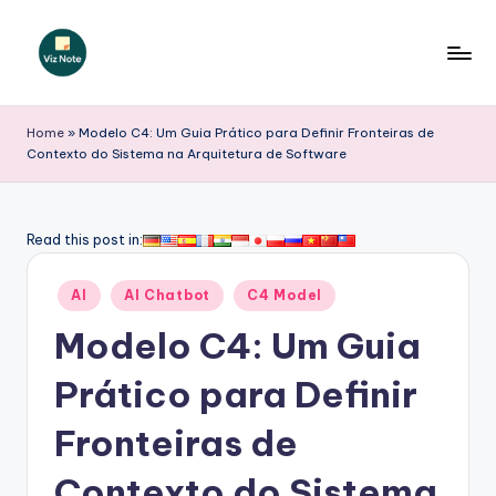
Skip
to
V
content
iz
Home
»
Modelo C4: Um Guia Prático para Definir Fronteiras de
Contexto do Sistema na Arquitetura de Software
N
o
t
Read this post in:
e
Posted
AI
AI Chatbot
C4 Model
P
in
Modelo C4: Um Guia
o
r
Prático para Definir
t
Fronteiras de
u
Contexto do Sistema