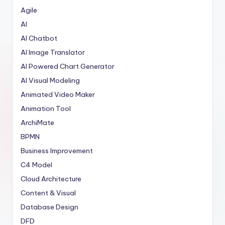
Agile
AI
AI Chatbot
AI Image Translator
AI Powered Chart Generator
AI Visual Modeling
Animated Video Maker
Animation Tool
ArchiMate
BPMN
Business Improvement
C4 Model
Cloud Architecture
Content & Visual
Database Design
DFD