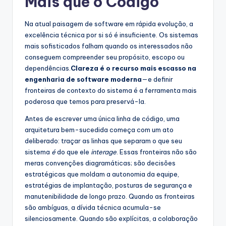
Mais que o Código
s
&
Na atual paisagem de software em rápida evolução, a
excelência técnica por si só é insuficiente. Os sistemas
S
mais sofisticados falham quando os interessados não
o
conseguem compreender seu propósito, escopo ou
dependências.
Clareza é o recurso mais escasso na
f
engenharia de software moderna
—e definir
t
fronteiras de contexto do sistema é a ferramenta mais
poderosa que temos para preservá-la.
w
Antes de escrever uma única linha de código, uma
a
arquitetura bem-sucedida começa com um ato
r
deliberado: traçar as linhas que separam o que seu
sistema
é
do que ele
interage
. Essas fronteiras não são
e
meras convenções diagramáticas; são decisões
I
estratégicas que moldam a autonomia da equipe,
estratégias de implantação, posturas de segurança e
n
manutenibilidade de longo prazo. Quando as fronteiras
d
são ambíguas, a dívida técnica acumula-se
silenciosamente. Quando são explícitas, a colaboração
u