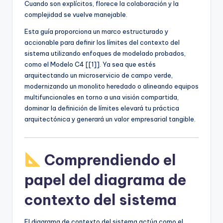
Cuando son explícitos, florece la colaboración y la
U
complejidad se vuelve manejable.
p
Esta guía proporciona un marco estructurado y
accionable para definir los límites del contexto del
d
sistema utilizando enfoques de modelado probados,
a
como el Modelo C4 [[1]]. Ya sea que estés
arquitectando un microservicio de campo verde,
t
modernizando un monolito heredado o alineando equipos
e
multifuncionales en torno a una visión compartida,
dominar la definición de límites elevará tu práctica
s
arquitectónica y generará un valor empresarial tangible.
Comprendiendo el
papel del diagrama de
contexto del sistema
El diagrama de contexto del sistema actúa como el