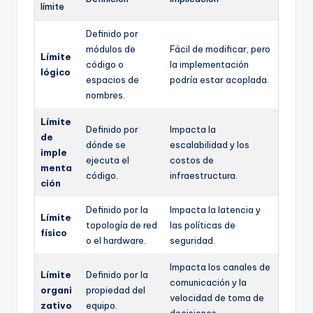
límite
Definido por
módulos de
Fácil de modificar, pero
Límite
código o
la implementación
lógico
espacios de
podría estar acoplada.
nombres.
Límite
Definido por
Impacta la
de
dónde se
escalabilidad y los
imple
ejecuta el
costos de
menta
código.
infraestructura.
ción
Definido por la
Impacta la latencia y
Límite
topología de red
las políticas de
físico
o el hardware.
seguridad.
Impacta los canales de
Límite
Definido por la
comunicación y la
organi
propiedad del
velocidad de toma de
zativo
equipo.
decisiones.