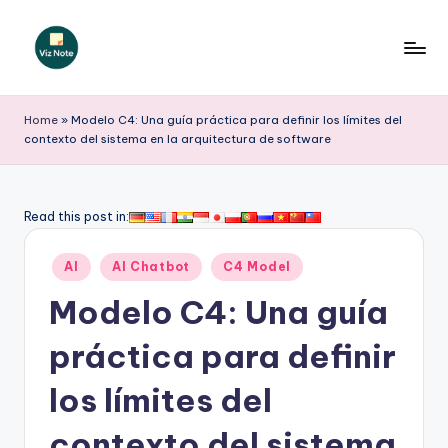
Saltar
al
V
contenido
iz
Home
»
Modelo C4: Una guía práctica para definir los límites del
contexto del sistema en la arquitectura de software
N
o
t
Read this post in:
e
Publicado
AI
AI Chatbot
C4 Model
S
en
Modelo C4: Una guía
p
a
práctica para definir
ni
los límites del
s
contexto del sistema