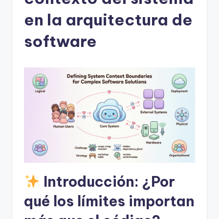
h
-
en la arquitectura de
A
software
I
I
n
si
g
h
t
s
&
Introducción: ¿Por
S
qué los límites importan
o