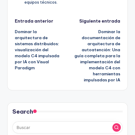
equipos técnicos.
Navegación
Entrada anterior
Siguiente entrada
Dominar la
Dominar la
de
arquitectura de
documentación de
sistemas distribuidos:
arquitectura de
entradas
visualización del
autoatención: Una
modelo C4 impulsada
guía completa para la
por IA con Visual
implementación del
Paradigm
modelo C4 con
herramientas
impulsadas por IA
Search