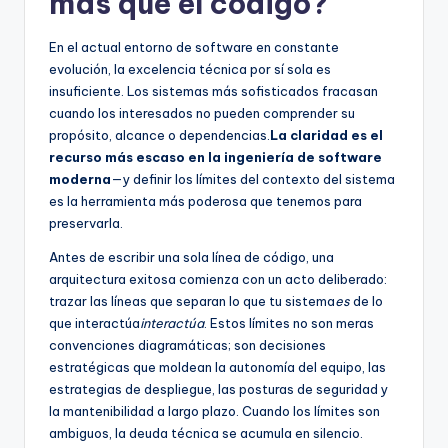
más que el código?
f
t
En el actual entorno de software en constante
evolución, la excelencia técnica por sí sola es
w
insuficiente. Los sistemas más sofisticados fracasan
a
cuando los interesados no pueden comprender su
propósito, alcance o dependencias.
La claridad es el
r
recurso más escaso en la ingeniería de software
e
moderna
—y definir los límites del contexto del sistema
es la herramienta más poderosa que tenemos para
I
preservarla.
n
Antes de escribir una sola línea de código, una
d
arquitectura exitosa comienza con un acto deliberado:
trazar las líneas que separan lo que tu sistema
es
de lo
u
que interactúa
interactúa
. Estos límites no son meras
s
convenciones diagramáticas; son decisiones
estratégicas que moldean la autonomía del equipo, las
t
estrategias de despliegue, las posturas de seguridad y
r
la mantenibilidad a largo plazo. Cuando los límites son
ambiguos, la deuda técnica se acumula en silencio.
y