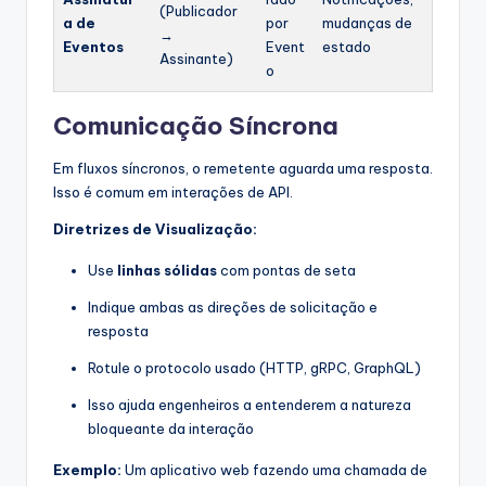
(Publicador
a de
por
mudanças de
→
Eventos
Event
estado
Assinante)
o
Comunicação Síncrona
Em fluxos síncronos, o remetente aguarda uma resposta.
Isso é comum em interações de API.
Diretrizes de Visualização:
Use
linhas sólidas
com pontas de seta
Indique ambas as direções de solicitação e
resposta
Rotule o protocolo usado (HTTP, gRPC, GraphQL)
Isso ajuda engenheiros a entenderem a natureza
bloqueante da interação
Exemplo:
Um aplicativo web fazendo uma chamada de