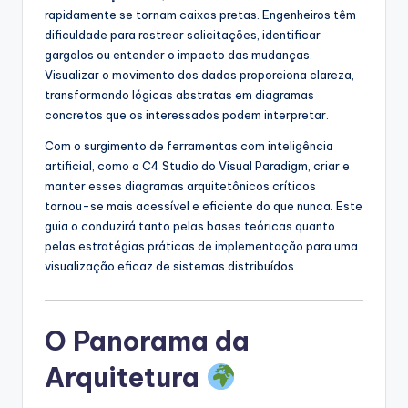
rapidamente se tornam caixas pretas. Engenheiros têm
s
dificuldade para rastrear solicitações, identificar
t
gargalos ou entender o impacto das mudanças.
Visualizar o movimento dos dados proporciona clareza,
r
transformando lógicas abstratas em diagramas
y
concretos que os interessados podem interpretar.
U
Com o surgimento de ferramentas com inteligência
artificial, como o C4 Studio do Visual Paradigm, criar e
p
manter esses diagramas arquitetônicos críticos
d
tornou-se mais acessível e eficiente do que nunca. Este
guia o conduzirá tanto pelas bases teóricas quanto
a
pelas estratégias práticas de implementação para uma
t
visualização eficaz de sistemas distribuídos.
e
s
O Panorama da
Arquitetura