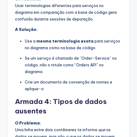
Usar terminologias diferentes para serviços no
diagrama em comparação com a base de código gera
confusão durante sessões de depuração.
A Solução:
Use a
mesma terminologia exata
para serviços
no diagrama como na base de código
Se um serviço é chamado de “Order-Service” no
código, não o rotule como “Orders API” no
diagrama
Crie um documento de convenção de nomes e
aplique-o
Armada 4: Tipos de dados
ausentes
O Problema:
Uma linha entre dois contêineres te informa
que
os
dados se movem, mas não
o que
os dados se movem.