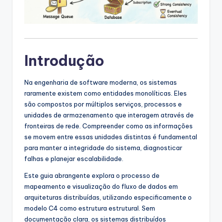
s
&
S
o
Introdução
f
Na engenharia de software moderna, os sistemas
t
raramente existem como entidades monolíticas. Eles
w
são compostos por múltiplos serviços, processos e
unidades de armazenamento que interagem através de
a
fronteiras de rede. Compreender como as informações
r
se movem entre essas unidades distintas é fundamental
para manter a integridade do sistema, diagnosticar
e
falhas e planejar escalabilidade.
I
Este guia abrangente explora o processo de
n
mapeamento e visualização do fluxo de dados em
arquiteturas distribuídas, utilizando especificamente o
d
modelo C4 como estrutura estrutural. Sem
u
documentação clara, os sistemas distribuídos