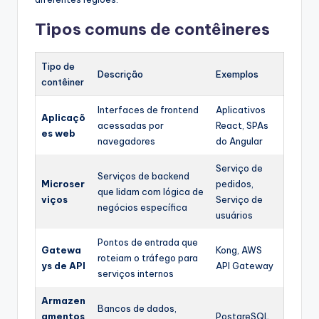
Tipos comuns de contêineres
Tipo de
Descrição
Exemplos
contêiner
Interfaces de frontend
Aplicativos
Aplicaçõ
acessadas por
React, SPAs
es web
navegadores
do Angular
Serviço de
Serviços de backend
Microser
pedidos,
que lidam com lógica de
viços
Serviço de
negócios específica
usuários
Pontos de entrada que
Gatewa
Kong, AWS
roteiam o tráfego para
ys de API
API Gateway
serviços internos
Armazen
Bancos de dados,
amentos
PostgreSQL,