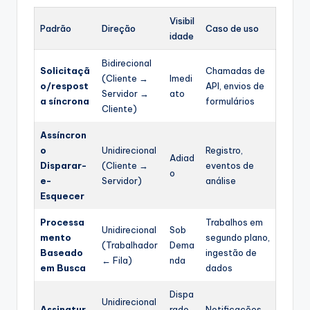
Visibil
Padrão
Direção
Caso de uso
idade
Bidirecional
Solicitaçã
Chamadas de
(Cliente →
Imedi
o/respost
API, envios de
Servidor →
ato
a síncrona
formulários
Cliente)
Assíncron
o
Unidirecional
Registro,
Adiad
Disparar-
(Cliente →
eventos de
o
e-
Servidor)
análise
Esquecer
Processa
Trabalhos em
Unidirecional
Sob
mento
segundo plano,
(Trabalhador
Dema
Baseado
ingestão de
← Fila)
nda
em Busca
dados
Dispa
Unidirecional
Assinatur
rado
Notificações,