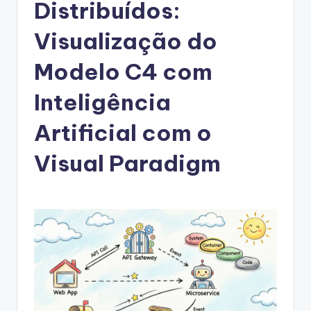
g
Distribuídos:
u
Visualização do
e
Modelo C4 com
s
e
Inteligência
-
Artificial com o
A
Visual Paradigm
I
I
n
si
g
h
t