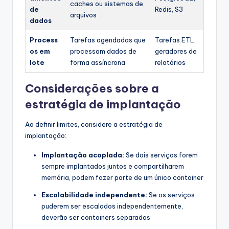
caches ou sistemas de
de
Redis, S3
arquivos
dados
Process
Tarefas agendadas que
Tarefas ETL,
os em
processam dados de
geradores de
lote
forma assíncrona
relatórios
Considerações sobre a
estratégia de implantação
Ao definir limites, considere a estratégia de
implantação:
Implantação acoplada:
Se dois serviços forem
sempre implantados juntos e compartilharem
memória, podem fazer parte de um único container
Escalabilidade independente:
Se os serviços
puderem ser escalados independentemente,
deverão ser containers separados