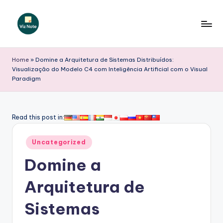
Skip
to
V
content
iz
Home
»
Domine a Arquitetura de Sistemas Distribuídos:
Visualização do Modelo C4 com Inteligência Artificial com o Visual
N
Paradigm
o
t
Read this post in:
e
P
Posted
Uncategorized
in
o
Domine a
r
Arquitetura de
t
Sistemas
u