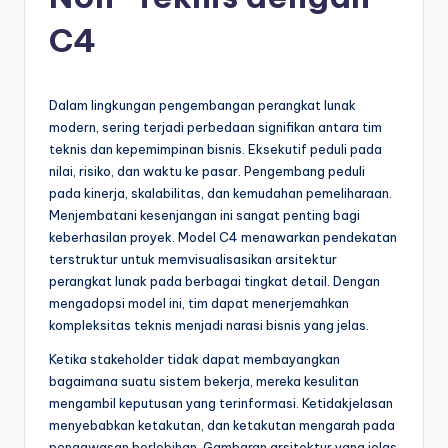
e
si
C4
a
n
Dalam lingkungan pengembangan perangkat lunak
-
modern, sering terjadi perbedaan signifikan antara tim
teknis dan kepemimpinan bisnis. Eksekutif peduli pada
A
nilai, risiko, dan waktu ke pasar. Pengembang peduli
I
pada kinerja, skalabilitas, dan kemudahan pemeliharaan.
Menjembatani kesenjangan ini sangat penting bagi
I
keberhasilan proyek. Model C4 menawarkan pendekatan
n
terstruktur untuk memvisualisasikan arsitektur
perangkat lunak pada berbagai tingkat detail. Dengan
si
mengadopsi model ini, tim dapat menerjemahkan
g
kompleksitas teknis menjadi narasi bisnis yang jelas.
h
Ketika stakeholder tidak dapat membayangkan
bagaimana suatu sistem bekerja, mereka kesulitan
t
mengambil keputusan yang terinformasi. Ketidakjelasan
s
menyebabkan ketakutan, dan ketakutan mengarah pada
pengawasan berlebihan. Gambaran arsitektur yang jelas