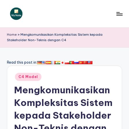
Skip
to
V
content
iz
Home
»
Mengkomunikasikan Kompleksitas Sistem kepada
Stakeholder Non-Teknis dengan C4
N
o
t
Read this post in:
e
Posted
C4 Model
I
in
Mengkomunikasikan
n
d
Kompleksitas Sistem
o
kepada Stakeholder
n
Non-Teknis dengan