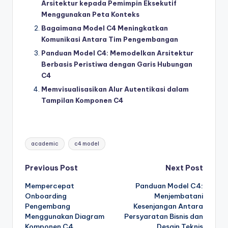
Arsitektur kepada Pemimpin Eksekutif
Menggunakan Peta Konteks
Bagaimana Model C4 Meningkatkan
Komunikasi Antara Tim Pengembangan
Panduan Model C4: Memodelkan Arsitektur
Berbasis Peristiwa dengan Garis Hubungan
C4
Memvisualisasikan Alur Autentikasi dalam
Tampilan Komponen C4
Tags:
academic
c4 model
Post
Previous Post
Next Post
Mempercepat
Panduan Model C4:
navigation
Onboarding
Menjembatani
Pengembang
Kesenjangan Antara
Menggunakan Diagram
Persyaratan Bisnis dan
Komponen C4
Desain Teknis