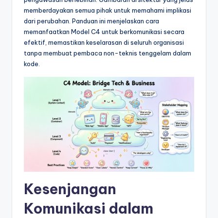
&
memberdayakan semua pihak untuk memahami implikasi
S
dari perubahan. Panduan ini menjelaskan cara
memanfaatkan Model C4 untuk berkomunikasi secara
o
efektif, memastikan keselarasan di seluruh organisasi
f
tanpa membuat pembaca non-teknis tenggelam dalam
kode.
t
w
a
r
e
I
n
d
Kesenjangan
u
Komunikasi dalam
s