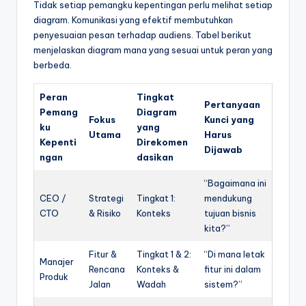
Tidak setiap pemangku kepentingan perlu melihat setiap
diagram. Komunikasi yang efektif membutuhkan
penyesuaian pesan terhadap audiens. Tabel berikut
menjelaskan diagram mana yang sesuai untuk peran yang
berbeda.
Peran
Tingkat
Pertanyaan
Pemang
Diagram
Fokus
Kunci yang
ku
yang
Utama
Harus
Kepenti
Direkomen
Dijawab
ngan
dasikan
“Bagaimana ini
CEO /
Strategi
Tingkat 1:
mendukung
CTO
& Risiko
Konteks
tujuan bisnis
kita?”
Fitur &
Tingkat 1 & 2:
“Di mana letak
Manajer
Rencana
Konteks &
fitur ini dalam
Produk
Jalan
Wadah
sistem?”