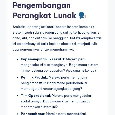
Pengembangan
t
Perangkat Lunak
r
y
Arsitektur perangkat lunak secara inheren kompleks.
U
Sistem terdiri dari layanan yang saling terhubung, basis
data, API, dan antarmuka pengguna. Ketika kompleksitas
p
ini tersembunyi di balik lapisan abstraksi, menjadi sulit
d
bagi non-insinyur untuk memahaminya.
a
Kepemimpinan Eksekutif:
Mereka perlu
mengetahui nilai strategisnya. Bagaimana sistem
t
ini mendukung pendapatan? Apa saja risikonya?
e
Pemilik Produk:
Mereka perlu memahami
s
pengiriman fitur. Bagaimana perubahan ini
memengaruhi rencana jangka panjang?
Tim Operasional:
Mereka perlu mengetahui
stabilitasnya. Bagaimana kita memantau dan
menerapkan sistem ini?
Pengembang:
Mereka perlu mengetahui