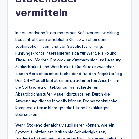
n
-
vermitteln
A
I
In der Landschaft der modernen Softwareentwicklung
In
besteht oft eine erhebliche Kluft zwischen dem
technischen Team und der Geschäftsführung.
si
Führungskräfte interessieren sich für Wert, Risiko und
g
Time-to-Market. Entwickler kümmern sich um Leistung,
Skalierbarkeit und Wartbarkeit. Die Brücke zwischen
h
diesen Bereichen ist entscheidend für den Projekterfolg.
t
Das C4-Modell bietet einen strukturierten Ansatz, um
die Softwarearchitektur auf verschiedenen
s
Abstraktionsstufen visuell darzustellen. Durch die
&
Anwendung dieses Modells können Teams technische
Komplexitäten in klare geschäftliche Erzählungen
S
übersetzen.
o
Wenn Stakeholder nicht visualisieren können, wie ein
ft
System funktioniert, haben sie Schwierigkeiten,
fundierte Entscheidungen zu treffen. Unklarheit führt zu