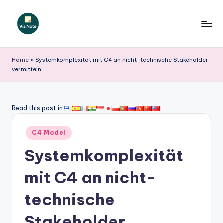
Skip
to
V
content
iz
Home
»
Systemkomplexität mit C4 an nicht-technische Stakeholder
vermitteln
N
o
t
Read this post in:
e
Posted
C4 Model
G
in
Systemkomplexität
e
r
mit C4 an nicht-
m
technische
a
Stakeholder