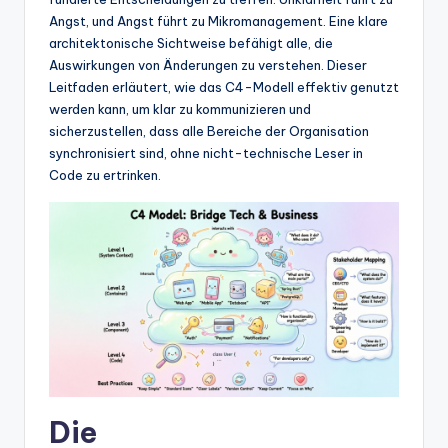
w
Angst, und Angst führt zu Mikromanagement. Eine klare
a
architektonische Sichtweise befähigt alle, die
Auswirkungen von Änderungen zu verstehen. Dieser
r
Leitfaden erläutert, wie das C4-Modell effektiv genutzt
e
werden kann, um klar zu kommunizieren und
sicherzustellen, dass alle Bereiche der Organisation
In
synchronisiert sind, ohne nicht-technische Leser in
d
Code zu ertrinken.
u
s
tr
y
U
p
d
Die
a