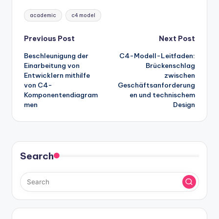
Tags:
academic
c4 model
Post
Previous Post
Next Post
Beschleunigung der
C4-Modell-Leitfaden:
navigation
Einarbeitung von
Brückenschlag
Entwicklern mithilfe
zwischen
von C4-
Geschäftsanforderung
Komponentendiagram
en und technischem
men
Design
Search