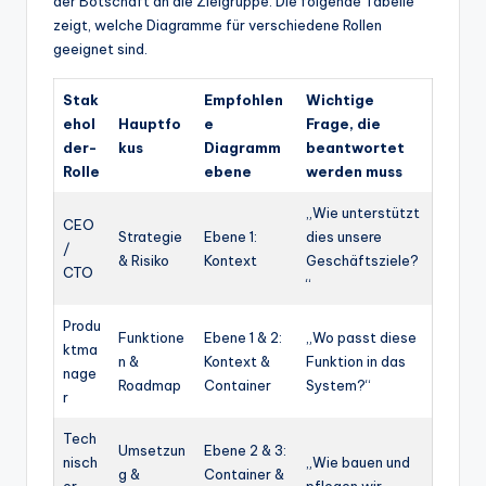
der Botschaft an die Zielgruppe. Die folgende Tabelle
zeigt, welche Diagramme für verschiedene Rollen
geeignet sind.
Stak
Empfohlen
Wichtige
ehol
Hauptfo
e
Frage, die
der-
kus
Diagramm
beantwortet
Rolle
ebene
werden muss
„Wie unterstützt
CEO
Strategie
Ebene 1:
dies unsere
/
& Risiko
Kontext
Geschäftsziele?
CTO
“
Produ
Funktione
Ebene 1 & 2:
„Wo passt diese
ktma
n &
Kontext &
Funktion in das
nage
Roadmap
Container
System?“
r
Tech
Umsetzun
Ebene 2 & 3:
nisch
„Wie bauen und
g &
Container &
er
pflegen wir