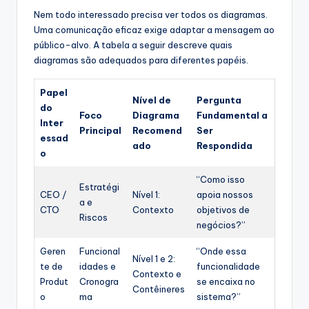
Nem todo interessado precisa ver todos os diagramas.
Uma comunicação eficaz exige adaptar a mensagem ao
público-alvo. A tabela a seguir descreve quais
diagramas são adequados para diferentes papéis.
Papel
Nível de
Pergunta
do
Foco
Diagrama
Fundamental a
Inter
Principal
Recomend
Ser
essad
ado
Respondida
o
“Como isso
Estratégi
CEO /
Nível 1:
apoia nossos
a e
CTO
Contexto
objetivos de
Riscos
negócios?”
Geren
Funcional
“Onde essa
Nível 1 e 2:
te de
idades e
funcionalidade
Contexto e
Produt
Cronogra
se encaixa no
Contêineres
o
ma
sistema?”