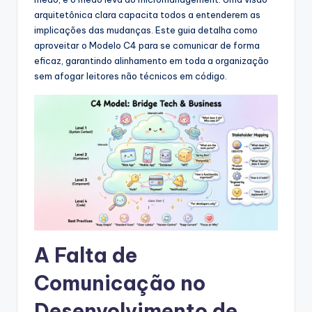
s
arquitetônica clara capacita todos a entenderem as
&
implicações das mudanças. Este guia detalha como
aproveitar o Modelo C4 para se comunicar de forma
S
eficaz, garantindo alinhamento em toda a organização
o
sem afogar leitores não técnicos em código.
f
t
w
a
r
e
I
A Falta de
n
Comunicação no
d
Desenvolvimento de
u