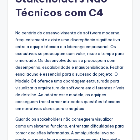
g
u
Técnicos com C4
e
s
No cenário do desenvolvimento de software moderno,
e
frequentemente existe uma discrepância significativa
entre a equipe técnica e a liderança empresarial. Os
-
executivos se preocupam com valor, risco e tempo para
A
o mercado. Os desenvolvedores se preocupam com
desempenho, escalabilidade e manutenibilidade. Fechar
I
essa lacuna é essencial para o sucesso do projeto. O
I
Modelo C4 oferece uma abordagem estruturada para
visualizar a arquitetura de software em diferentes níveis
n
de detalhe. Ao adotar esse modelo, as equipes
si
conseguem transformar intricadas questões técnicas
em narrativas claras para o negócio.
g
Quando os stakeholders não conseguem visualizar
h
como um sistema funciona, enfrentam dificuldades para
t
tomar decisões informadas. A ambiguidade leva ao
medo, e o medo leva ao micromanagement. Uma visão