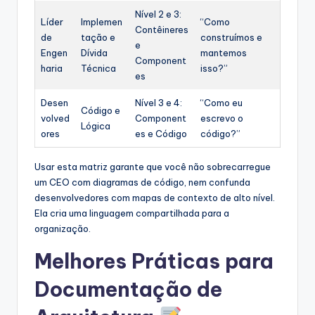
Nível 2 e 3:
Líder
Implemen
“Como
Contêineres
de
tação e
construímos e
e
Engen
Dívida
mantemos
Component
haria
Técnica
isso?”
es
Desen
Nível 3 e 4:
“Como eu
Código e
volved
Component
escrevo o
Lógica
ores
es e Código
código?”
Usar esta matriz garante que você não sobrecarregue
um CEO com diagramas de código, nem confunda
desenvolvedores com mapas de contexto de alto nível.
Ela cria uma linguagem compartilhada para a
organização.
Melhores Práticas para
Documentação de