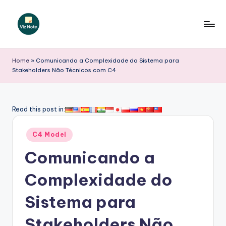
Skip
to
V
content
iz
Home
»
Comunicando a Complexidade do Sistema para
Stakeholders Não Técnicos com C4
N
o
t
Read this post in:
e
Posted
C4 Model
P
in
Comunicando a
o
r
Complexidade do
t
Sistema para
u
Stakeholders Não