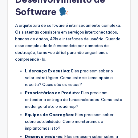
s
Software
t
A arquitetura de software é intrinsecamente complexa.
r
Os sistemas consistem em serviços interconectados,
y
bancos de dados, APIs e interfaces de usuário. Quando
essa complexidade é escondida por camadas de
U
abstração, torna-se difícil para não engenheiros
p
compreendê-la.
d
Liderança Executiva:
Eles precisam saber o
valor estratégico. Como este sistema apoia a
a
receita? Quais são os riscos?
t
Proprietários de Produto:
Eles precisam
e
entender a entrega de funcionalidades. Como esta
mudança afeta o roadmap?
s
Equipes de Operações:
Eles precisam saber
sobre estabilidade. Como monitoramos e
implantamos isto?
Desenvolvedores:
Eles precisam saber sobre a