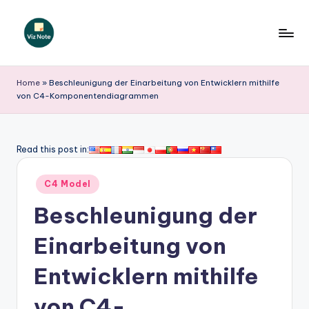
Skip
to
V
content
iz
Home
»
Beschleunigung der Einarbeitung von Entwicklern mithilfe
von C4-Komponentendiagrammen
N
o
t
Read this post in:
e
Posted
C4 Model
G
in
Beschleunigung der
e
r
Einarbeitung von
m
Entwicklern mithilfe
a
von C4-