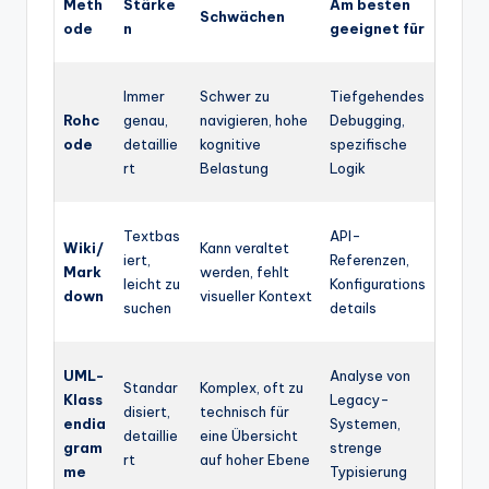
Meth
Stärke
Am besten
Schwächen
ode
n
geeignet für
Immer
Schwer zu
Tiefgehendes
Rohc
genau,
navigieren, hohe
Debugging,
ode
detaillie
kognitive
spezifische
rt
Belastung
Logik
Textbas
API-
Wiki/
Kann veraltet
iert,
Referenzen,
Mark
werden, fehlt
leicht zu
Konfigurations
down
visueller Kontext
suchen
details
UML-
Analyse von
Standar
Komplex, oft zu
Klass
Legacy-
disiert,
technisch für
endia
Systemen,
detaillie
eine Übersicht
gram
strenge
rt
auf hoher Ebene
me
Typisierung