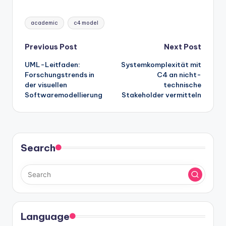
Tags:
academic
c4 model
Post
Previous Post
Next Post
UML-Leitfaden:
Systemkomplexität mit
navigation
Forschungstrends in
C4 an nicht-
der visuellen
technische
Softwaremodellierung
Stakeholder vermitteln
Search
Language