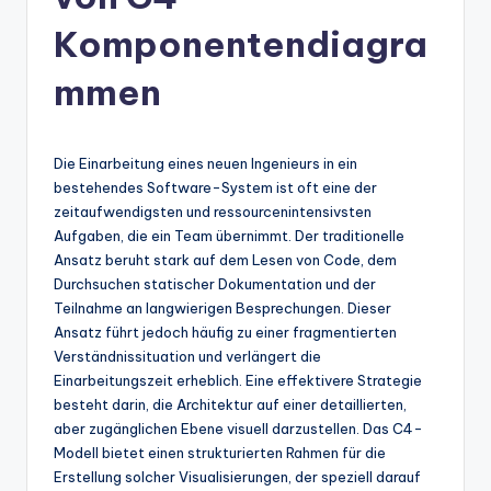
n
-
Komponentendiagra
A
mmen
I
In
Die Einarbeitung eines neuen Ingenieurs in ein
si
bestehendes Software-System ist oft eine der
g
zeitaufwendigsten und ressourcenintensivsten
Aufgaben, die ein Team übernimmt. Der traditionelle
h
Ansatz beruht stark auf dem Lesen von Code, dem
t
Durchsuchen statischer Dokumentation und der
Teilnahme an langwierigen Besprechungen. Dieser
s
Ansatz führt jedoch häufig zu einer fragmentierten
&
Verständnissituation und verlängert die
Einarbeitungszeit erheblich. Eine effektivere Strategie
S
besteht darin, die Architektur auf einer detaillierten,
o
aber zugänglichen Ebene visuell darzustellen. Das C4-
Modell bietet einen strukturierten Rahmen für die
ft
Erstellung solcher Visualisierungen, der speziell darauf