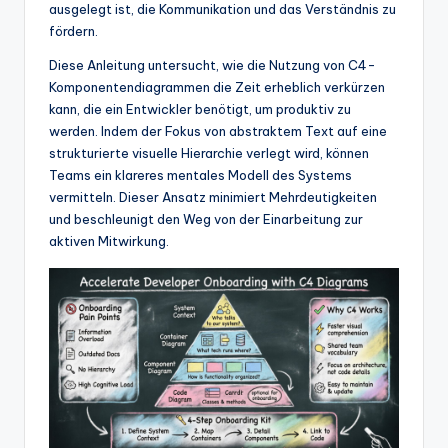
w
ausgelegt ist, die Kommunikation und das Verständnis zu
fördern.
a
Diese Anleitung untersucht, wie die Nutzung von C4-
r
Komponentendiagrammen die Zeit erheblich verkürzen
e
kann, die ein Entwickler benötigt, um produktiv zu
werden. Indem der Fokus von abstraktem Text auf eine
In
strukturierte visuelle Hierarchie verlegt wird, können
d
Teams ein klareres mentales Modell des Systems
vermitteln. Dieser Ansatz minimiert Mehrdeutigkeiten
u
und beschleunigt den Weg von der Einarbeitung zur
s
aktiven Mitwirkung.
tr
y
U
p
d
a