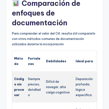
Comparación de
enfoques de
documentación
Para comprender el valor del C4, resulta útil compararlo
con otros métodos comunes de documentación
utilizados durante la incorporación.
Méto
Fortale
Debilidades
Ideal para
do
zas
Códig
Siempre
Depuración
Difícil de
o sin
preciso,
profunda,
navegar, alta
proce
detallad
lógica
carga cognitiva
sar
o
específica