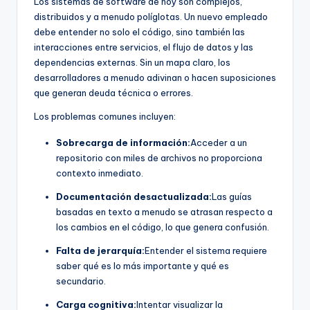
Los sistemas de software de hoy son complejos,
U
distribuidos y a menudo políglotas. Un nuevo empleado
debe entender no solo el código, sino también las
p
interacciones entre servicios, el flujo de datos y las
d
dependencias externas. Sin un mapa claro, los
desarrolladores a menudo adivinan o hacen suposiciones
a
que generan deuda técnica o errores.
t
Los problemas comunes incluyen:
e
Sobrecarga de información:
Acceder a un
s
repositorio con miles de archivos no proporciona
contexto inmediato.
Documentación desactualizada:
Las guías
basadas en texto a menudo se atrasan respecto a
los cambios en el código, lo que genera confusión.
Falta de jerarquía:
Entender el sistema requiere
saber qué es lo más importante y qué es
secundario.
Carga cognitiva:
Intentar visualizar la