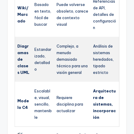
Referencias
Basado
Puede volverse
Wiki/
de API,
en texto,
obsoleto, carece
Marc
detalles de
fácil de
de contexto
ado
configuració
buscar
visual
n
Diagr
Complejo, a
Análisis de
Estandar
amas
menudo
sistemas
izado,
de
demasiado
heredados,
detallad
clase
técnico para una
tipado
o
s UML
visión general
estricto
Escalabl
Arquitectu
e, visual,
Requiere
ra de
Mode
sencillo,
disciplina para
sistemas,
lo C4
mantenib
actualizar
incorporac
le
ión