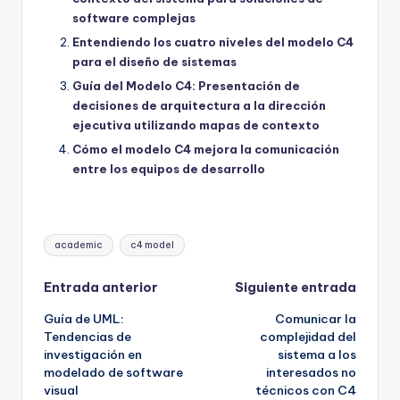
software complejas
Entendiendo los cuatro niveles del modelo C4
para el diseño de sistemas
Guía del Modelo C4: Presentación de
decisiones de arquitectura a la dirección
ejecutiva utilizando mapas de contexto
Cómo el modelo C4 mejora la comunicación
entre los equipos de desarrollo
Etiquetas:
academic
c4 model
Navegación
Entrada anterior
Siguiente entrada
Guía de UML:
Comunicar la
de
Tendencias de
complejidad del
investigación en
sistema a los
entradas
modelado de software
interesados no
visual
técnicos con C4