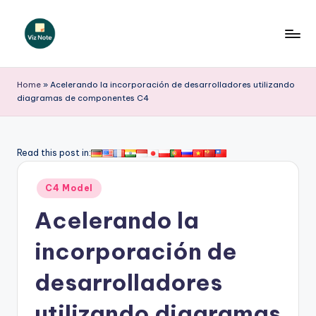
Saltar
al
V
contenido
iz
Home
»
Acelerando la incorporación de desarrolladores utilizando
diagramas de componentes C4
N
o
t
Read this post in:
e
Publicado
C4 Model
S
en
Acelerando la
p
a
incorporación de
ni
desarrolladores
s
utilizando diagramas