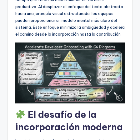
f
productivo. Al desplazar el enfoque del texto abstracto
t
hacia una jerarquía visual estructurada, los equipos
pueden proporcionar un modelo mental más claro del
w
sistema. Este enfoque minimiza la ambigüedad y acelera
a
el camino desde la incorporación hasta la contribución.
r
e
I
n
d
u
s
El desafío de la
t
incorporación moderna
r
y