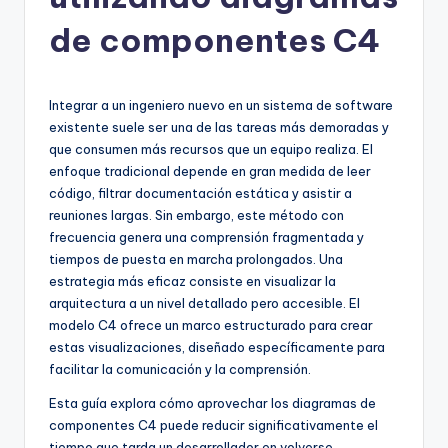
h
-
de componentes C4
A
I
Integrar a un ingeniero nuevo en un sistema de software
I
existente suele ser una de las tareas más demoradas y
que consumen más recursos que un equipo realiza. El
n
enfoque tradicional depende en gran medida de leer
si
código, filtrar documentación estática y asistir a
reuniones largas. Sin embargo, este método con
g
frecuencia genera una comprensión fragmentada y
h
tiempos de puesta en marcha prolongados. Una
estrategia más eficaz consiste en visualizar la
t
arquitectura a un nivel detallado pero accesible. El
s
modelo C4 ofrece un marco estructurado para crear
estas visualizaciones, diseñado específicamente para
&
facilitar la comunicación y la comprensión.
S
Esta guía explora cómo aprovechar los diagramas de
o
componentes C4 puede reducir significativamente el
tiempo que tarda un desarrollador en volverse