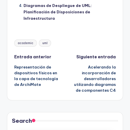
Diagramas de Despliegue de UML:
Planificación de Disposiciones de
Infraestructura
Etiquetas:
academic
uml
Navegación
Entrada anterior
Siguiente entrada
Representación de
Acelerando la
de
dispositivos físicos en
incorporación de
la capa de tecnología
desarrolladores
entradas
de ArchiMate
utilizando diagramas
de componentes C4
Search