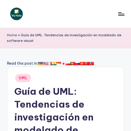
Saltar
al
V
contenido
iz
Home
»
Guía de UML: Tendencias de investigación en modelado de
software visual
N
o
t
Read this post in:
e
Publicado
UML
S
en
Guía de UML:
p
a
Tendencias de
ni
investigación en
s
modelado de