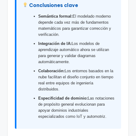
f
Conclusiones clave
t
Semántica formal:
El modelado moderno
depende cada vez más de fundamentos
w
matemáticos para garantizar corrección y
a
verificación.
r
Integración de IA:
Los modelos de
aprendizaje automático ahora se utilizan
e
para generar y validar diagramas
automáticamente.
I
Colaboración:
Los entornos basados en la
n
nube facilitan el diseño conjunto en tiempo
d
real entre equipos de ingeniería
distribuidos.
u
Especificidad de dominio:
Las notaciones
s
de propósito general evolucionan para
apoyar dominios industriales
t
especializados como IoT y automotriz.
r
y