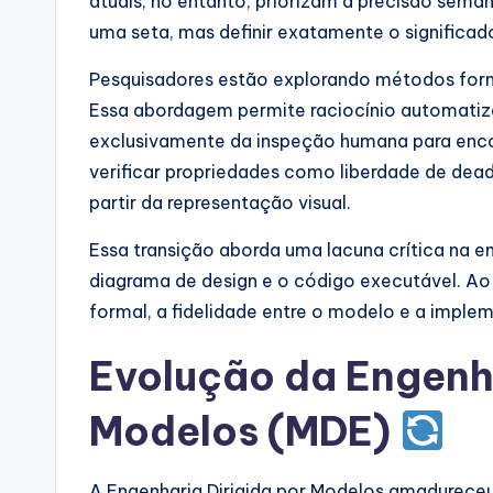
atuais, no entanto, priorizam a precisão semâ
p
uma seta, mas definir exatamente o significa
d
Pesquisadores estão explorando métodos for
a
Essa abordagem permite raciocínio automatiz
exclusivamente da inspeção humana para enco
t
verificar propriedades como liberdade de dea
e
partir da representação visual.
s
Essa transição aborda uma lacuna crítica na e
diagrama de design e o código executável. A
formal, a fidelidade entre o modelo e a imple
Evolução da Engenha
Modelos (MDE)
A Engenharia Dirigida por Modelos amadureceu