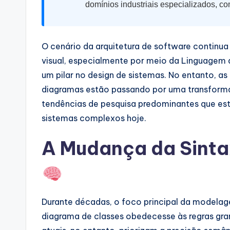
a
domínios industriais especializados, co
r
e
O cenário da arquitetura de software contin
visual, especialmente por meio da Linguage
I
um pilar no design de sistemas. No entanto, a
n
diagramas estão passando por uma transformaç
tendências de pesquisa predominantes que e
d
sistemas complexos hoje.
u
A Mudança da Sinta
s
tr
y
Durante décadas, o foco principal da modelage
U
diagrama de classes obedecesse às regras gram