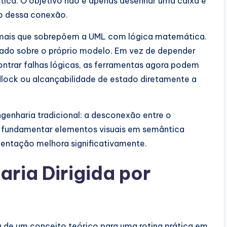
ntica. O objetivo não é apenas desenhar uma caixa e
do dessa conexão.
mais que sobrepõem a UML com lógica matemática.
ado sobre o próprio modelo. Em vez de depender
ntrar falhas lógicas, as ferramentas agora podem
dlock ou alcançabilidade de estado diretamente a
ngenharia tradicional: a desconexão entre o
o fundamentar elementos visuais em semântica
mentação melhora significativamente.
ria Dirigida por
 de um conceito teórico para uma rotina prática em