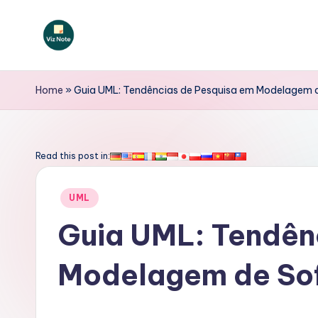
Skip
to
V
content
iz
Home
»
Guia UML: Tendências de Pesquisa em Modelagem d
N
o
Read this post in:
t
Posted
UML
e
in
Guia UML: Tendên
P
Modelagem de Sof
o
rt