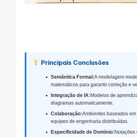
si
g
h
t
s
Principais Conclusões
&
Semântica Formal:
A modelagem moder
matemáticos para garantir correção e ve
S
Integração de IA:
Modelos de aprendiza
o
diagramas automaticamente.
ft
Colaboração:
Ambientes baseados em n
equipes de engenharia distribuídas.
w
Especificidade de Domínio:
Notações d