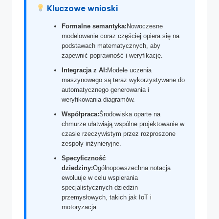
t
Kluczowe wnioski
w
Formalne semantyka:
Nowoczesne
modelowanie coraz częściej opiera się na
a
podstawach matematycznych, aby
r
zapewnić poprawność i weryfikację.
e
Integracja z AI:
Modele uczenia
maszynowego są teraz wykorzystywane do
I
automatycznego generowania i
weryfikowania diagramów.
n
Współpraca:
Środowiska oparte na
d
chmurze ułatwiają wspólne projektowanie w
u
czasie rzeczywistym przez rozproszone
zespoły inżynieryjne.
s
Specyficzność
t
dziedziny:
Ogólnopowszechna notacja
ewoluuje w celu wspierania
r
specjalistycznych dziedzin
przemysłowych, takich jak IoT i
y
motoryzacja.
U