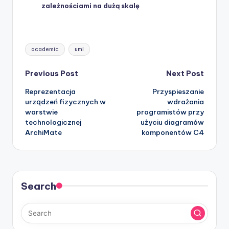
zależnościami na dużą skalę
Tags:
academic
uml
Post
Previous Post
Next Post
Reprezentacja
Przyspieszanie
navigation
urządzeń fizycznych w
wdrażania
warstwie
programistów przy
technologicznej
użyciu diagramów
ArchiMate
komponentów C4
Search