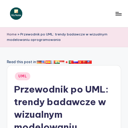
Skip
to
V
content
iz
Home
»
Przewodnik po UML: trendy badawcze w wizualnym
modelowaniu oprogramowania
N
o
t
Read this post in:
e
Posted
UML
P
in
Przewodnik po UML:
o
li
trendy badawcze w
s
wizualnym
h
modelowaniu