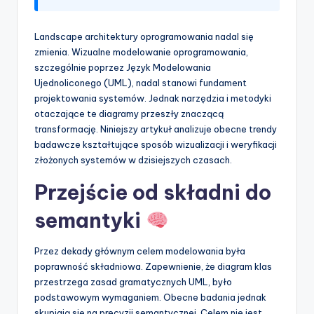
p
Landscape architektury oprogramowania nadal się
d
zmienia. Wizualne modelowanie oprogramowania,
a
szczególnie poprzez Język Modelowania
Ujednoliconego (UML), nadal stanowi fundament
t
projektowania systemów. Jednak narzędzia i metodyki
e
otaczające te diagramy przeszły znaczącą
transformację. Niniejszy artykuł analizuje obecne trendy
s
badawcze kształtujące sposób wizualizacji i weryfikacji
złożonych systemów w dzisiejszych czasach.
Przejście od składni do
semantyki
Przez dekady głównym celem modelowania była
poprawność składniowa. Zapewnienie, że diagram klas
przestrzega zasad gramatycznych UML, było
podstawowym wymaganiem. Obecne badania jednak
skupiają się na precyzji semantycznej. Celem nie jest