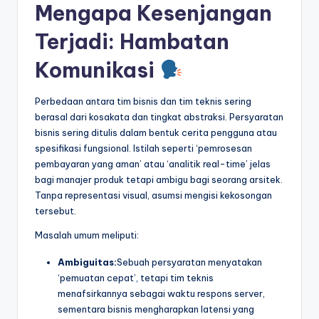
Mengapa Kesenjangan
t
Terjadi: Hambatan
r
Komunikasi
y
U
Perbedaan antara tim bisnis dan tim teknis sering
p
berasal dari kosakata dan tingkat abstraksi. Persyaratan
bisnis sering ditulis dalam bentuk cerita pengguna atau
d
spesifikasi fungsional. Istilah seperti ‘pemrosesan
a
pembayaran yang aman’ atau ‘analitik real-time’ jelas
bagi manajer produk tetapi ambigu bagi seorang arsitek.
t
Tanpa representasi visual, asumsi mengisi kekosongan
e
tersebut.
s
Masalah umum meliputi:
Ambiguitas:
Sebuah persyaratan menyatakan
‘pemuatan cepat’, tetapi tim teknis
menafsirkannya sebagai waktu respons server,
sementara bisnis mengharapkan latensi yang