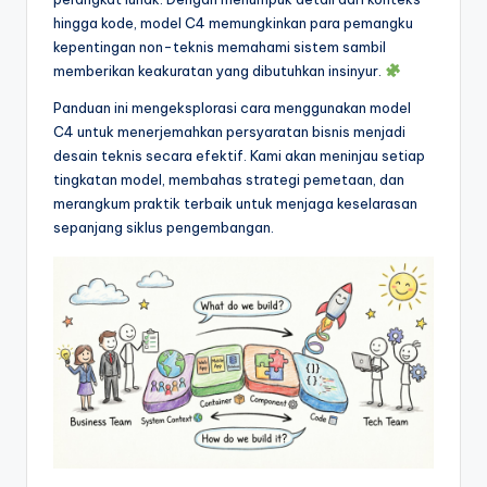
&
hingga kode, model C4 memungkinkan para pemangku
S
kepentingan non-teknis memahami sistem sambil
memberikan keakuratan yang dibutuhkan insinyur.
o
Panduan ini mengeksplorasi cara menggunakan model
f
C4 untuk menerjemahkan persyaratan bisnis menjadi
t
desain teknis secara efektif. Kami akan meninjau setiap
tingkatan model, membahas strategi pemetaan, dan
w
merangkum praktik terbaik untuk menjaga keselarasan
a
sepanjang siklus pengembangan.
r
e
I
n
d
u
s