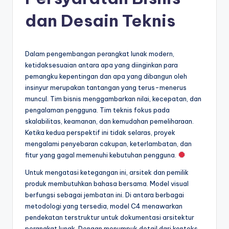
e
si
dan Desain Teknis
a
n
Dalam pengembangan perangkat lunak modern,
-
ketidaksesuaian antara apa yang diinginkan para
pemangku kepentingan dan apa yang dibangun oleh
A
insinyur merupakan tantangan yang terus-menerus
I
muncul. Tim bisnis menggambarkan nilai, kecepatan, dan
pengalaman pengguna. Tim teknis fokus pada
I
skalabilitas, keamanan, dan kemudahan pemeliharaan.
n
Ketika kedua perspektif ini tidak selaras, proyek
mengalami penyebaran cakupan, keterlambatan, dan
si
fitur yang gagal memenuhi kebutuhan pengguna.
g
Untuk mengatasi ketegangan ini, arsitek dan pemilik
h
produk membutuhkan bahasa bersama. Model visual
berfungsi sebagai jembatan ini. Di antara berbagai
t
metodologi yang tersedia, model C4 menawarkan
s
pendekatan terstruktur untuk dokumentasi arsitektur
perangkat lunak. Dengan menumpuk detail dari konteks