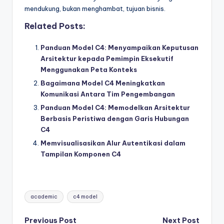
mendukung, bukan menghambat, tujuan bisnis.
Related Posts:
Panduan Model C4: Menyampaikan Keputusan
Arsitektur kepada Pemimpin Eksekutif
Menggunakan Peta Konteks
Bagaimana Model C4 Meningkatkan
Komunikasi Antara Tim Pengembangan
Panduan Model C4: Memodelkan Arsitektur
Berbasis Peristiwa dengan Garis Hubungan
C4
Memvisualisasikan Alur Autentikasi dalam
Tampilan Komponen C4
Tags:
academic
c4 model
Post
Previous Post
Next Post