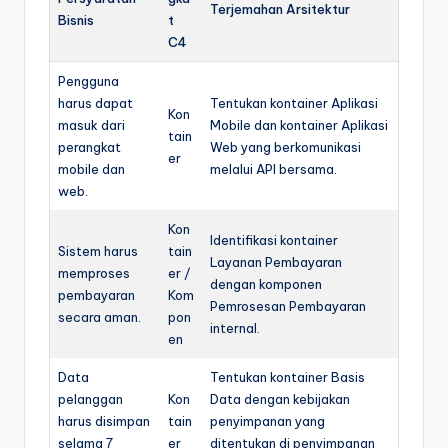
Terjemahan Arsitektur
Bisnis
t
C4
Pengguna
harus dapat
Tentukan kontainer Aplikasi
Kon
masuk dari
Mobile dan kontainer Aplikasi
tain
perangkat
Web yang berkomunikasi
er
mobile dan
melalui API bersama.
web.
Kon
Identifikasi kontainer
Sistem harus
tain
Layanan Pembayaran
memproses
er /
dengan komponen
pembayaran
Kom
Pemrosesan Pembayaran
secara aman.
pon
internal.
en
Data
Tentukan kontainer Basis
pelanggan
Kon
Data dengan kebijakan
harus disimpan
tain
penyimpanan yang
selama 7
er
ditentukan di penyimpanan