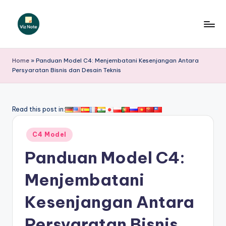
Skip
to
V
content
iz
Home
»
Panduan Model C4: Menjembatani Kesenjangan Antara
Persyaratan Bisnis dan Desain Teknis
N
o
t
Read this post in:
e
Posted
C4 Model
I
in
Panduan Model C4:
n
d
Menjembatani
o
Kesenjangan Antara
n
Persyaratan Bisnis